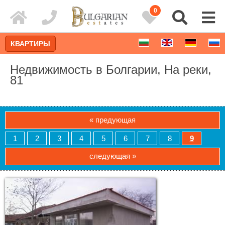
0
КВАРТИРЫ
Недвижимость в Болгарии, На реки,
81
« предующая
1
2
3
4
5
6
7
8
9
следующая »
Расширенный поиск