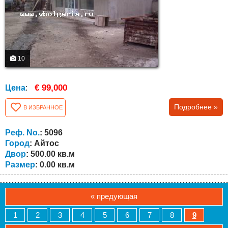
10
€ 99,000
Цена
:
Подробнее »
В ИЗБРАННОЕ
Реф. No.
: 5096
Город
: Айтос
Двор
: 500.00 кв.м
Размер
: 0.00 кв.м
« предующая
1
2
3
4
5
6
7
8
9