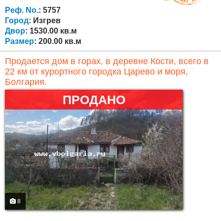
кухня, ванная комната и туалет, веранда, лестница на
Реф. No.
: 5757
второй этаж. Третий уровень,...
Город
: Изгрев
Двор
: 1530.00 кв.м
Размер
: 200.00 кв.м
Продается дом в горах, в деревне Кости, всего в
22 км от курортного городка Царево и моря,
Болгария.
ПРОДАНО
8