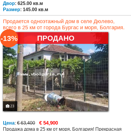
Двор
: 625.00 кв.м
Размер
: 145.00 кв.м
Продается одноэтажный дом в селе Дюлево,
всего в 25 км от города Бургас и моря, Болгария.
ПРОДАНО
-13%
23
€ 54,900
Цена
:
€ 63,400
Продажа дома в 25 км от моря, Болгария! Прекрасная