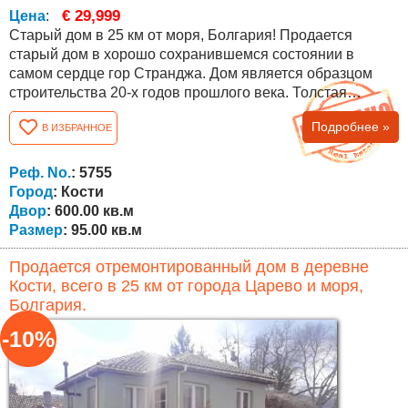
€ 29,999
Цена
:
Старый дом в 25 км от моря, Болгария! Продается
старый дом в хорошо сохранившемся состоянии в
самом сердце гор Странджа. Дом является образцом
строительства 20-х годов прошлого века. Толстая
каменная стена на первом этаже, дубовые балки и
Подробнее »
В ИЗБРАННОЕ
массивные кирпичные стены. Крыша с турецкой
черепицей, осмотренная и прочная. Очень хорошее
расположение недвижимости, почти в центре деревни с
Реф. No.
: 5755
красивой панорамой на церковь, центр и горы. Дом...
Город
: Кости
Двор
: 600.00 кв.м
Размер
: 95.00 кв.м
Продается отремонтированный дом в деревне
Кости, всего в 25 км от города Царево и моря,
Болгария.
-10%