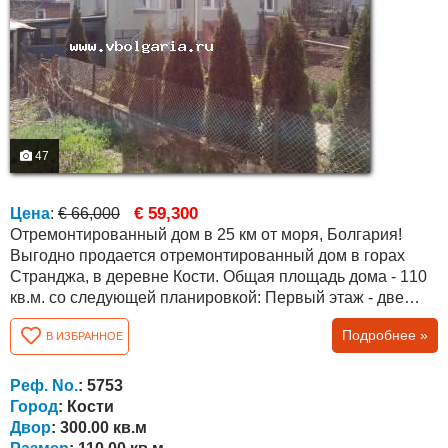
47
€ 59,300
Цена
:
€ 66,000
Отремонтированный дом в 25 км от моря, Болгария!
Выгодно продается отремонтированный дом в горах
Странджа, в деревне Кости. Общая площадь дома - 110
кв.м. со следующей планировкой: Первый этаж - две
комнаты, два склада, ванная комната и туалет . Второй
Подробнее »
В ИЗБРАННОЕ
этаж/ жилой / - гостиная, кухня, ванная комната с
туалетом, две спальни /одна с ванной комнатой с
туалетом / полумассивный гараж. Двор 300 кв.м. с
Реф. No.
: 5753
возможностью покупки еще 160 кв.м....
Город
: Кости
Двор
: 300.00 кв.м