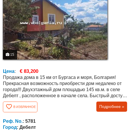
15
€ 83,200
Цена
:
Продажа дома в 15 км от Бургаса и моря, Болгария!
Прекрасная возможность приобрести дом недалеко от
города!!! Двухэтажный дом площадью 145 кв.м. в селе
Дебелт , расположенное в начале села. Быстрый доступ
к главной дороге Бургас-Средец, 15 км от Бургаса и 13
Подробнее »
В ИЗБРАННОЕ
км от микрорайона Меден Рудник, г. Бургас. Дом
построен по проекту 1991 года, имеет бетонные плиты и
соответствующие документы. Первый этаж состоит из
Реф. No.
: 5781
комнаты и двух отдельных...
Город
: Дебелт