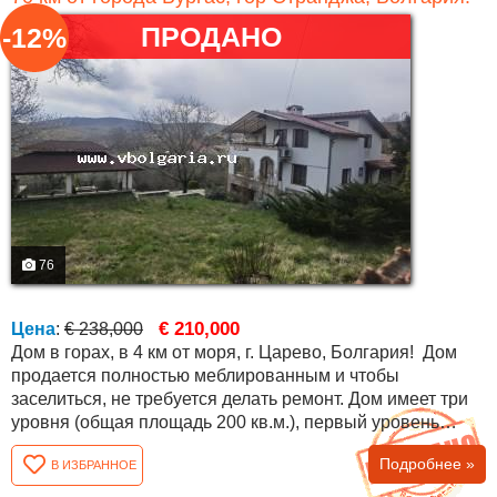
ПРОДАНО
-12%
76
€ 210,000
Цена
:
€ 238,000
Дом в горах, в 4 км от моря, г. Царево, Болгария! Дом
продается полностью меблированным и чтобы
заселиться, не требуется делать ремонт. Дом имеет три
уровня (общая площадь 200 кв.м.), первый уровень
полностью автономный, таверна с кухонной
Подробнее »
В ИЗБРАННОЕ
столешницей, ванная комната, туалет, спальня. Второй
уровень, гостиная с камином, совместные столовая и