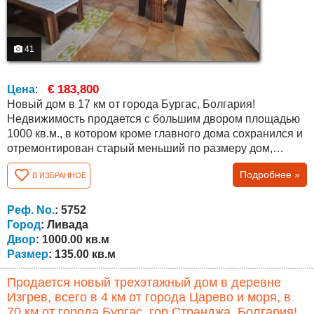
41
€ 183,800
Цена
:
Новый дом в 17 км от города Бургас, Болгария!
Недвижимость продается с большим двором площадью
1000 кв.м., в котором кроме главного дома сохранился и
отремонтирован старый меньший по размеру дом,
представляющий собой гостевой дом. Во дворе также
Подробнее »
В ИЗБРАННОЕ
есть летняя кухня 21 кв.м., дополнительные складские
постройки площадью 30 кв.м. Дом в отличном состоянии
с разрешением на эксплуатацию от 2016 года, площадью
Реф. No.
: 5752
135 кв.м. оформлена с...
Город
: Ливада
Двор
: 1000.00 кв.м
Размер
: 135.00 кв.м
Продается новый трехэтажный дом в деревне
Изгрев, всего в 4 км от города Царево и моря, в
70 км от города Бургас, гор Странджа, Болгария!