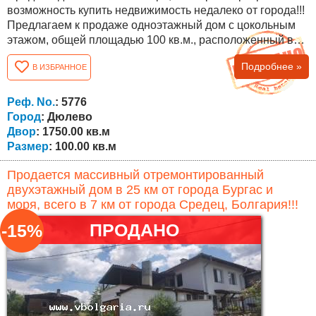
возможность купить недвижимость недалеко от города!!!
Предлагаем к продаже одноэтажный дом с цокольным
этажом, общей площадью 100 кв.м., расположенный в
живописном поселке Дюлево. Он состоит из
Подробнее »
В ИЗБРАННОЕ
полуподвального этажа и первого этажа. В
полуподвальном этаже имеется одна комната для
бытовых нужд, другая для зимней комнаты/подвала и
Реф. No.
: 5776
отдельный санузел. Первый этаж имеет...
Город
: Дюлево
Двор
: 1750.00 кв.м
Размер
: 100.00 кв.м
Продается массивный отремонтированный
двухэтажный дом в 25 км от города Бургас и
моря, всего в 7 км от города Средец, Болгария!!!
ПРОДАНО
-15%