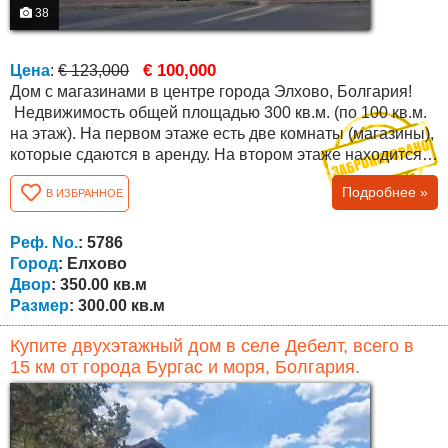
38
€ 100,000
Цена
:
€ 123,000
Дом с магазинами в центре города Элхово, Болгария!
Недвижимость общей площадью 300 кв.м. (по 100 кв.м.
на этаж). На первом этаже есть две комнаты (магазины),
которые сдаются в аренду. На втором этаже находится
большая прихожая, ванная комната с туалетом и четыре
Подробнее »
В ИЗБРАННОЕ
комнаты. На третьем этаже находится небольшая
трехкомнатная квартира с ремонтом (столовая с кухней,
две спальни и ванная комната с туалетом) и еще две
Реф. No.
: 5786
комнаты, которые...
Город
: Елхово
Двор
: 350.00 кв.м
Размер
: 300.00 кв.м
Купите двухэтажный дом в селе Дебелт, всего в
15 км от города Бургас и моря, Болгария.