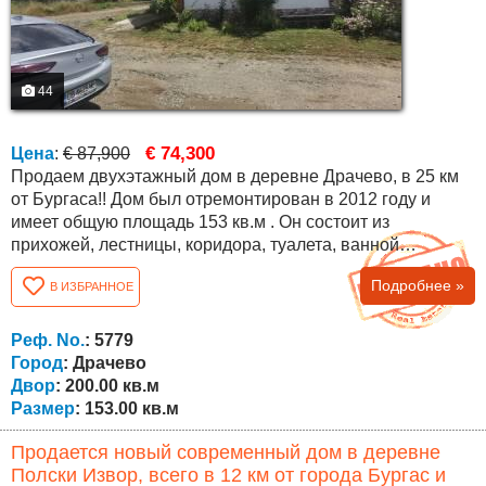
44
€ 74,300
Цена
:
€ 87,900
Продаем двухэтажный дом в деревне Драчево, в 25 км
от Бургаса!! Дом был отремонтирован в 2012 году и
имеет общую площадь 153 кв.м . Он состоит из
прихожей, лестницы, коридора, туалета, ванной
комнаты, гостиной с кухней, спальни и гаража на первом
Подробнее »
В ИЗБРАННОЕ
этаже. Коридор, три комнаты, две из которых
переходные и большая терраса над гаражом - второй
этаж. Двор 200 кв.м. Отапливается дровяным котлом,
Реф. No.
: 5779
есть солнечный коллектор для горячей воды. Дом...
Город
: Драчево
Двор
: 200.00 кв.м
Размер
: 153.00 кв.м
Продается новый современный дом в деревне
Полски Извор, всего в 12 км от города Бургас и