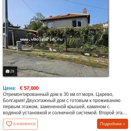
28
€ 57,000
Цена
:
Отремонтированный дом в 30 км от моря, Царево,
Болгария! Двухэтажный дом с готовым к проживанию
первым этажом, замененной крышей, камином с
водяной установкой и солнечной системой. Второй этаж
подлежит ремонту, но была заменен электропроводка,
Подробнее »
В ИЗБРАННОЕ
утеплены потолки и в большинстве комнат стены