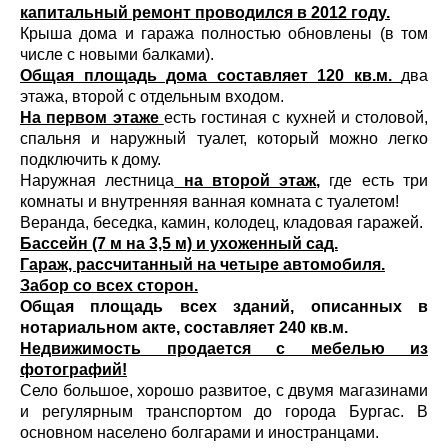
капитальный ремонт проводился в 2012 году.
Крыша дома и гаража полностью обновлены (в том
числе с новыми балками).
Общая площадь дома составляет 120 кв.м.
два
этажа, второй с отдельным входом.
На первом этаже
есть гостиная с кухней и столовой,
спальня и наружный туалет, который можно легко
подключить к дому.
Наружная лестница
на второй этаж,
где есть три
комнаты и внутренняя ванная комната с туалетом!
Веранда, беседка, камин, колодец, кладовая гаражей.
Бассейн (7 м на 3,5 м) и ухоженный сад.
Гараж, рассчитанный на четыре автомобиля.
Забор со всех сторон.
Общая площадь всех зданий, описанных в
нотариальном акте, составляет 240 кв.м.
Недвижимость продается с мебелью из
фотографий!
Село большое, хорошо развитое, с двумя магазинами
и регулярным транспортом до города Бургас. В
основном населено болгарами и иностранцами.