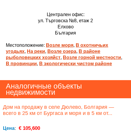
Централен офис:
ул. Търговска №8, етаж 2
Елхово
България
Местоположение:
Возле моря
,
В охотничьих
угодьях
,
На реки
,
Возле озера
,
В районе
рыболовецких хозяйст
,
Возле горной местности
,
В провинции
,
В экологически чистом районе
Аналогичные объекты
недвижимости
Дом на продажу в селе Дюлево, Болгария —
всего в 25 км от Бургаса и моря и в 5 км от...
€ 105,600
Цена
: