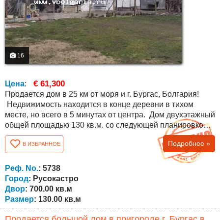
16
€ 61,300
Цена
:
Продается дом в 25 км от моря и г. Бургас, Болгария!
Недвижимость находится в конце деревни в тихом
месте, но всего в 5 минутах от центра. Дом двухэтажный
общей площадью 130 кв.м. со следующей планировкой:
первый этаж: коридор, ванная комната с туалетом и три
Подробнее »
В ИЗБРАННОЕ
комнаты. По внешней лестнице поднимаемся на второй
этаж, где расположение такое же. Площадь двора 700
кв.м., имеется навес, хозяйственные постройки, колодец
Реф. No.
: 5738
и второй...
Город
: Русокастро
Двор
: 700.00 кв.м
Размер
: 130.00 кв.м
Продается большой дом в пригороде г. Бургас в