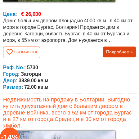
€ 26,000
Цена
:
Дом с большим двором площадью 4000 кв.м., в 40 км от
моря в городе Бургас, Болгария! Продается дом в
деревне Загорци, область Бургас, в 40 км от Бургаса и
моря, в 55 км от аэропорта. Дом нуждается в
капитальном ремонте. Общая площадь дома составляет
Подробнее »
В ИЗБРАННОЕ
72 кв.м., распределены между двумя этажами по две
комнаты на каждом. В доме есть электричество, вода,
интернет, колодец, который был отремонтирован два
Реф. No.
: 5730
года назад. Участок огорожен новым...
Город
: Загорци
Двор
: 3839.00 кв.м
Размер
: 72.00 кв.м
Недвижимость на продажу в Болгарии. Выгодно
купить двухэтажный дом с большим двором в
деревне Войника, всего в 52 км от города Бургас
и в 27 км от города Средец и в 30 км от города
Ямбол.
-14%