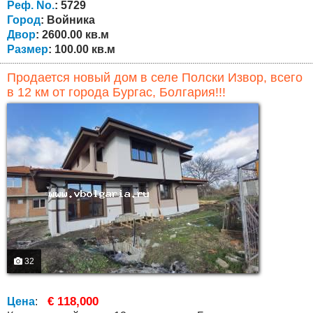
деревне Войника. В этой местности прекрасная
Реф. No.
: 5729
природа. Это место рекомендуется...
Город
: Войника
Двор
: 2600.00 кв.м
Размер
: 100.00 кв.м
Продается новый дом в селе Полски Извор, всего
в 12 км от города Бургас, Болгария!!!
32
€ 118,000
Цена
: