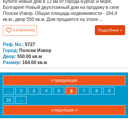
Купите новый дом в 12 км от города Бургас и моря,
Болгария! Новый двухэтажный дом на продажу в селе
Полски Извор. Общая площадь недвижимости - 164,4
кв.м., двор 550 кв.м. Дом продается на этапе
строительства "без внутренней отделки”, по желанию
Подробнее »
В ИЗБРАННОЕ
клиента и за дополнительную оплату будет завершена
“под ключ". Дом находится в конце села возле
асфальтированной дороги и будет построен из
Реф. No.
: 5727
высококачественных материалов. На первом этаже...
Город
: Полски Извор
Двор
: 550.00 кв.м
Размер
: 164.00 кв.м
« предующая
...
2
3
4
5
6
7
8
9
10
...
следующая »