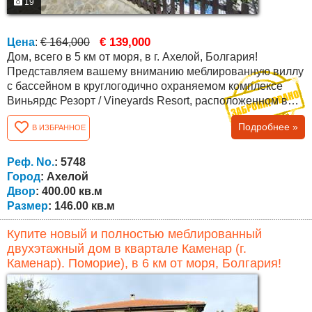
19
€ 139,000
Цена
:
€ 164,000
Дом, всего в 5 км от моря, в г. Ахелой, Болгария!
Представляем вашему вниманию меблированную виллу
с бассейном в круглогодично охраняемом комплексе
Виньярдс Резорт / Vineyards Resort, расположенном в
юго-восточной Болгарии, недалеко от моря, городка
Подробнее »
В ИЗБРАННОЕ
Каблешково, а также до курортов поселка Ахелой (в 5 км
от пляжа) и курорта Солнечный Берег (10 мин езды).
Комплекс расположен на красивом холме у подножия
Реф. No.
: 5748
горы Стара планина с прекрасным...
Город
: Ахелой
Двор
: 400.00 кв.м
Размер
: 146.00 кв.м
Купите новый и полностью меблированный
двухэтажный дом в квартале Каменар (г.
Каменар). Поморие), в 6 км от моря, Болгария!