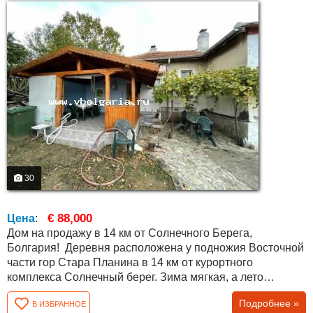
30
€ 88,000
Цена
:
Дом на продажу в 14 км от Солнечного Берега,
Болгария! Деревня расположена у подножия Восточной
части гор Стара Планина в 14 км от курортного
комплекса Солнечный берег. Зима мягкая, а лето
прохладное. Деревня большая, имеется много удобств:
Подробнее »
В ИЗБРАННОЕ
детский сад, библиотека, школа и магазины. Каждый час