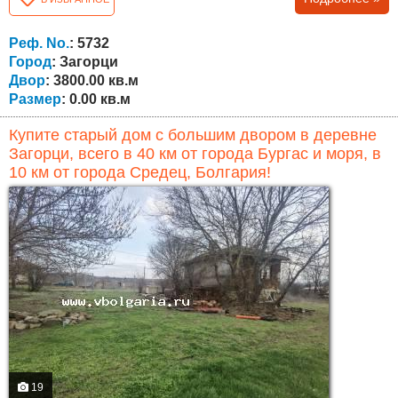
В деревне есть действующая начальная школа, детский
сад, общественный центр, церковь, почта, магазины и
многое другое. Почва очень плодородная, подходит для
Реф. No.
: 5732
любого вида сельского...
Город
: Загорци
Двор
: 3800.00 кв.м
Размер
: 0.00 кв.м
Купите старый дом с большим двором в деревне
Загорци, всего в 40 км от города Бургас и моря, в
10 км от города Средец, Болгария!
19