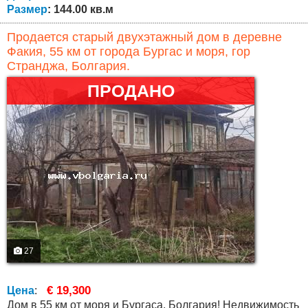
Размер
: 144.00 кв.м
Продается старый двухэтажный дом в деревне
Факия, 55 км от города Бургас и моря, гор
Странджа, Болгария.
ПРОДАНО
27
€ 19,300
Цена
:
Дом в 55 км от моря и Бургаса, Болгария! Недвижимость