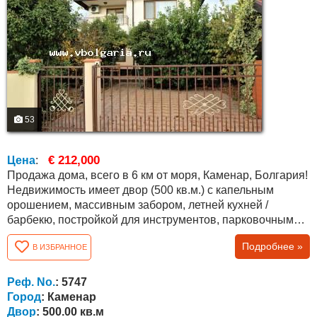
53
€ 212,000
Цена
:
Продажа дома, всего в 6 км от моря, Каменар, Болгария!
Недвижимость имеет двор (500 кв.м.) с капельным
орошением, массивным забором, летней кухней /
барбекю, постройкой для инструментов, парковочным
местом и множеством различных деревьев и
Подробнее »
В ИЗБРАННОЕ
кустарников, в т. ч. вечнозеленых. Дом новый и
полностью меблированный, общая площадь составляет
144 кв.м. На первом этаже (63 кв.м.) есть большая кухня,
Реф. No.
: 5747
гостиная/ зал с камином (водяная рубашка,...
Город
: Каменар
Двор
: 500.00 кв.м