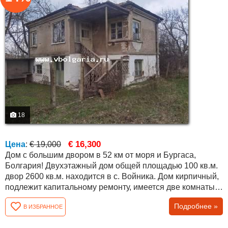
18
€ 16,300
Цена
:
€ 19,000
Дом с большим двором в 52 км от моря и Бургаса,
Болгария! Двухэтажный дом общей площадью 100 кв.м.
двор 2600 кв.м. находится в с. Войника. Дом кирпичный,
подлежит капитальному ремонту, имеется две комнаты
на первом этаже и три на втором. Двор с небольшим
Подробнее »
В ИЗБРАННОЕ
уклоном, в конце деревни с прекрасным видом на поля.
Участок огорожен забором - сеткой. Дом расположен в