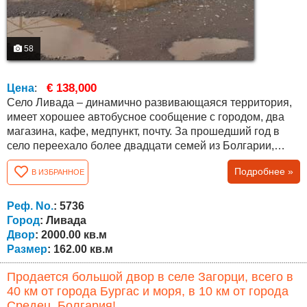
58
€ 138,000
Цена
:
Село Ливада – динамично развивающаяся территория,
имеет хорошее автобусное сообщение с городом, два
магазина, кафе, медпункт, почту. За прошедший год в
село переехало более двадцати семей из Болгарии,
Германии, Великобритании, Бельгии, Израиля и других
Подробнее »
В ИЗБРАННОЕ
русскоязычных стран. По селу протекает река,
экологически чистый район, зеленая зона пригорода
Бургас. Дом расположен на участке площадью 2000 кв.
Реф. No.
: 5736
метров, причем участок...
Город
: Ливада
Двор
: 2000.00 кв.м
Размер
: 162.00 кв.м
Продается большой двор в селе Загорци, всего в
40 км от города Бургас и моря, в 10 км от города
Средец, Болгария!