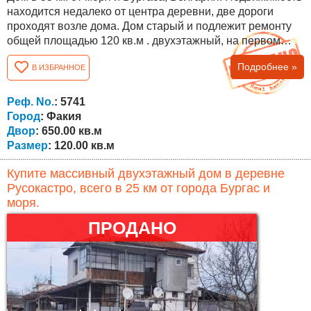
находится недалеко от центра деревни, две дороги
проходят возле дома. Дом старый и подлежит ремонту
общей площадью 120 кв.м . двухэтажный, на первом
этаже есть прихожая, две комнаты и кладовая, а на
Подробнее »
В ИЗБРАННОЕ
втором - четыре комнаты и ванная комната с туалетом.
Двор 650 кв.м. с возможностью покупки еще 250 кв.м.!
Деревня расположена в горах Странджа (одно из самых
Реф. No.
: 5741
популярных мест для...
Город
: Факия
Двор
: 650.00 кв.м
Размер
: 120.00 кв.м
Купите массивный двухэтажный дом в деревне
Русокастро, всего в 25 км от города Бургас и
моря.
ПРОДАНО