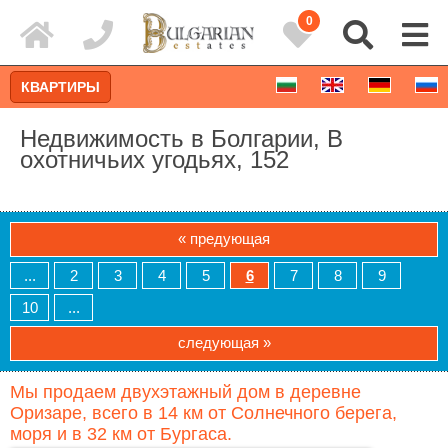
0
КВАРТИРЫ
Недвижимость в Болгарии, В
охотничьих угодьях, 152
« предующая
...
2
3
4
5
6
7
8
9
10
...
следующая »
Расширенный поиск
Мы продаем двухэтажный дом в деревне
Оризаре, всего в 14 км от Солнечного берега,
моря и в 32 км от Бургаса.