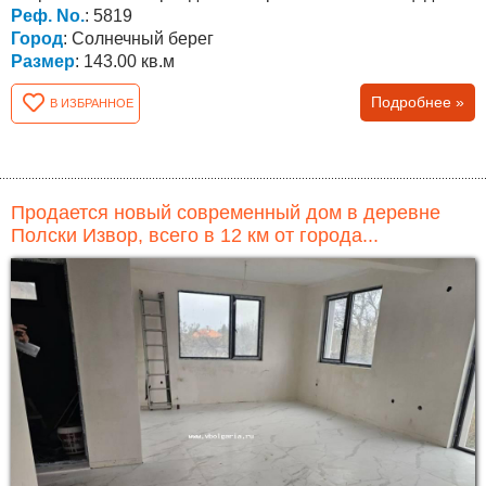
чистая...
Реф. No.
: 5819
Город
: Солнечный берег
Размер
: 143.00 кв.м
Подробнее »
В ИЗБРАННОЕ
Продается новый современный дом в деревне
Полски Извор, всего в 12 км от города...