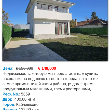
€ 148,000
Цена
:
€ 156,000
Недвижимость, которую мы предлагаем вам купить,
расположена недалеко от центра города, но в то же
самое время в тихой части района, рядом с тремя
продуктовыми магазинами, тремя ресторанами,
автобусной...
Реф. No.
: 5859
Двор
: 400.00 кв.м
Город
: Каблешково
Размер
: 132.00 кв.м