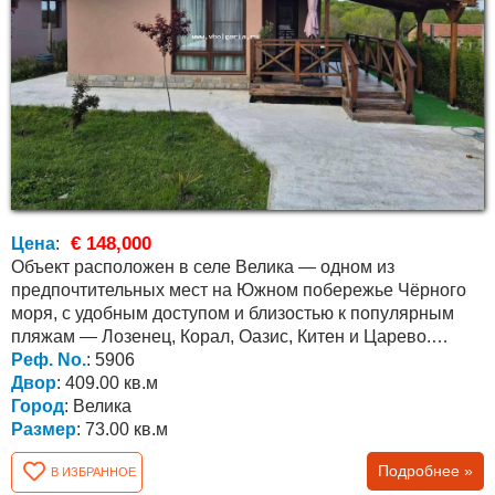
€ 148,000
Цена
:
Объект расположен в селе Велика — одном из
предпочтительных мест на Южном побережье Чёрного
моря, с удобным доступом и близостью к популярным
пляжам — Лозенец, Корал, Оазис, Китен и Царево.
Расстояние до...
Реф. No.
: 5906
Двор
: 409.00 кв.м
Город
: Велика
Размер
: 73.00 кв.м
Подробнее »
В ИЗБРАННОЕ