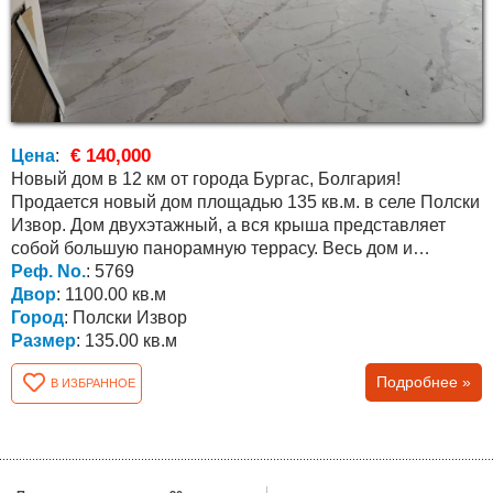
€ 140,000
Цена
:
Новый дом в 12 км от города Бургас, Болгария!
Продается новый дом площадью 135 кв.м. в селе Полски
Извор. Дом двухэтажный, а вся крыша представляет
собой большую панорамную террасу. Весь дом и
потолки...
Реф. No.
: 5769
Двор
: 1100.00 кв.м
Город
: Полски Извор
Размер
: 135.00 кв.м
Подробнее »
В ИЗБРАННОЕ