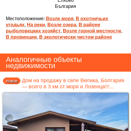
Елхово
България
Местоположение:
Возле моря
,
В охотничьих
угодьях
,
На реки
,
Возле озера
,
В районе
рыболовецких хозяйст
,
Возле горной местности
,
В провинции
,
В экологически чистом районе
Аналогичные объекты
недвижимости
Дом на продажу в селе Велика, Болгария
— всего в 3 км от моря и Лозенца!!!...