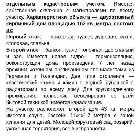
отдельным кадастровым учетом.
Имеется
собственная скважина с магистралями по всему
участку.
Характеристики объекта — двухэтажный
кирпичный дом площадью 162 кв. метра, состоит
из:
Первый этаж
— прихожая, туалет, душевая, кухня,
столовая, спальня
Второй этаж
— балкон, туалет, топочная, две спальни
и зал. Имеется новая гидро-, термоизоляцию,
реконструкция дома произведена 7 лет назад
прежним хозяином англичанином специалистами из
Германии и Голландии. Два типа отопления —
классический камин и камин с водной рубашкой с
радиаторами по всему дому. Для круглогодичного
проживания, полностью мебелирован со всей
бытовой техникой, имеется канализация.
На участке расположен второй дом 43 кв. метра
имеется сауна, бассейн 11х4х1.7 метров с зоной
купания для детей. Молодой фруктовый сад розарий,
ухоженная территория, все в исправности.