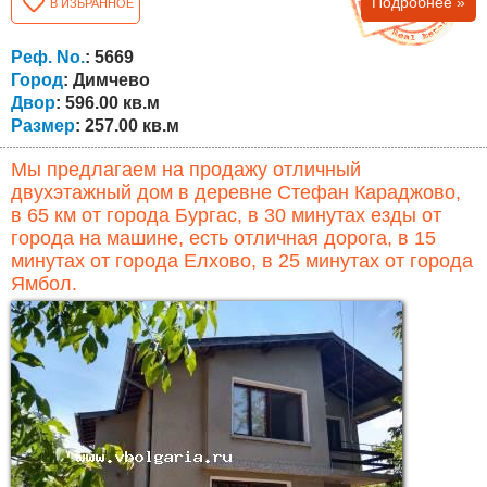
Подробнее »
В ИЗБРАННОЕ
ванные комнаты. Участок 596 м 2 . Отделочные работы
выполнены из качественных материалов по
европейским стандартам и с высококачественной
Реф. No.
: 5669
внешней теплоизоляцией. Кроме того, есть...
Город
: Димчево
Двор
: 596.00 кв.м
Размер
: 257.00 кв.м
Мы предлагаем на продажу отличный
двухэтажный дом в деревне Стефан Караджово,
в 65 км от города Бургас, в 30 минутах езды от
города на машине, есть отличная дорога, в 15
минутах от города Елхово, в 25 минутах от города
Ямбол.