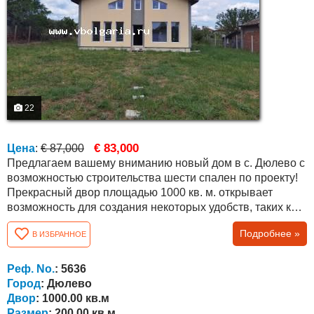
22
€ 83,000
Цена
:
€ 87,000
Предлагаем вашему вниманию новый дом в с. Дюлево с
возможностью строительства шести спален по проекту!
Прекрасный двор площадью 1000 кв. м. открывает
возможность для создания некоторых удобств, таких как
барбекю, беседки, бассейны и т.д. Село Дюлево
Подробнее »
В ИЗБРАННОЕ
находится в 25 км от областного города Бургас, с
построенной качественной и поддерживаемой
асфальтовой дорогой. По соседству построено
Реф. No.
: 5636
несколько новых домов тех, кто работает и ездит в...
Город
: Дюлево
Двор
: 1000.00 кв.м
Размер
: 200.00 кв.м