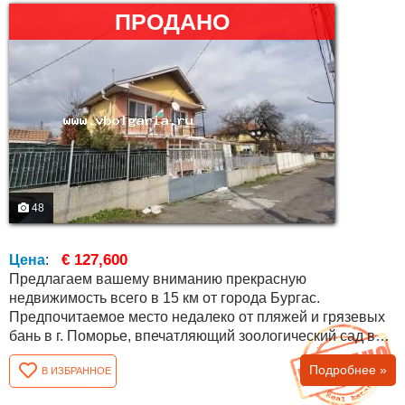
ПРОДАНО
48
€ 127,600
Цена
:
Предлагаем вашему вниманию прекрасную
недвижимость всего в 15 км от города Бургас.
Предпочитаемое место недалеко от пляжей и грязевых
бань в г. Поморье, впечатляющий зоологический сад в
Бургасе, с быстрым доступом к аэропорту Сарафово .
Подробнее »
В ИЗБРАННОЕ
Недвижимость имеет площадь 140 кв. м., отличное
местоположение и с выходом на асфальтированную