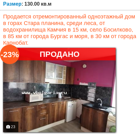
Размер
: 130.00 кв.м
Продается отремонтированный одноэтажный дом
в горах Стара планина, среди леса, от
водохранилища Камчия в 15 км, село Босилково,
в 85 км от города Бургас и моря, в 30 км от города
Карнобат.
ПРОДАНО
-23%
23