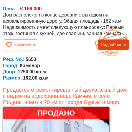
€ 166,000
Цена
:
Дом расположен в конце деревни с выходом на
асфальтированную дорогу. Общая площадь - 162 кв.м.
Недвижимость имеет следующую планировку: Первый
этаж: гостиная с кухней, две спальни, ванная комната с
туалетом, коридор, веранда с барбекю и лестница на
Подробнее »
В ИЗБРАННОЕ
второй этаж. Второй этаж (мансардный): три спальни,
коридор, две террасы и ванная комната с туалетом. Дом
отремонтирован, с новым стеклопакетом и новой
Реф. No.
: 5653
отремонтированной крышей....
Город
: Каменар
Двор
: 1250.00 кв.м
Размер
: 162.00 кв.м
Продается отремонтированный двухэтажный дом
с видом на водохранилище Камчия, в селе
Подвис, всего в 70 км от города Бургас и моря.
ПРОДАНО