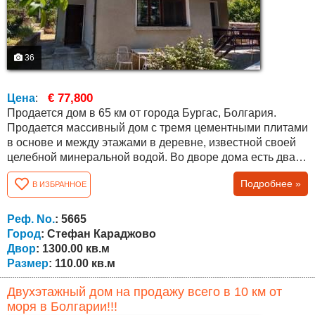
36
€ 77,800
Цена
:
Продается дом в 65 км от города Бургас, Болгария.
Продается массивный дом с тремя цементными плитами
в основе и между этажами в деревне, известной своей
целебной минеральной водой. Во дворе дома есть два
больших подсобных помещения для инструментов,
Подробнее »
В ИЗБРАННОЕ
инвентаря и других вещей. Соседи живут круглый год.
Недвижимость пригодна для проживания. Все работает.
Есть парковочное место на три машины, большой
Реф. No.
: 5665
просторный двор площадью 1300...
Город
: Стефан Караджово
Двор
: 1300.00 кв.м
Размер
: 110.00 кв.м
Двухэтажный дом на продажу всего в 10 км от
моря в Болгарии!!!