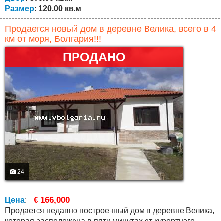
Размер
: 120.00 кв.м
Продается новый дом в деревне Велика, всего в 4
км от моря, Болгария!!!
ПРОДАНО
24
€ 166,000
Цена
:
Продается недавно построенный дом в деревне Велика,
которая расположена в пяти минутах от курортного