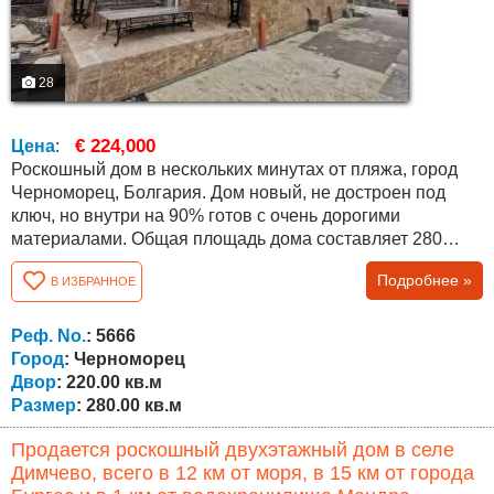
28
€ 224,000
Цена
:
Роскошный дом в нескольких минутах от пляжа, город
Черноморец, Болгария. Дом новый, не достроен под
ключ, но внутри на 90% готов с очень дорогими
материалами. Общая площадь дома составляет 280
кв.м. двор 220 кв.м. Распределение выглядит
Подробнее »
В ИЗБРАННОЕ
следующим образом: Первый этаж представляет собой
большую гостиную с гостиной, подсобное помещение
отдельно огромная ванная комната с туалетом и одна
Реф. No.
: 5666
спальня. На втором этаже есть три спальни...
Город
: Черноморец
Двор
: 220.00 кв.м
Размер
: 280.00 кв.м
Продается роскошный двухэтажный дом в селе
Димчево, всего в 12 км от моря, в 15 км от города