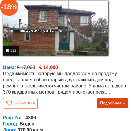
-18%
112
€ 14,000
Цена
:
€ 17,000
Недвижимость, которую мы предлагаем на продажу,
представляет собой старый двухэтажный дом под
ремонт, в экологически чистом районе. У дома есть двор
370 квадратных метров , рядом протекает река
Воденска. Район подходит для охоты, рыбалки и
Подробнее »
В ИЗБРАННОЕ
сельского туризма. В непосредственной близости
находятся плотина Малко Шарково и плотина Воден, а
до города Бургас и моря всего 85 км. Город Елхово
Реф. No.
: 4306
находится в 30 км, а пункт пересечения границы с...
Город
: Воден
Двор
: 370.00 кв.м