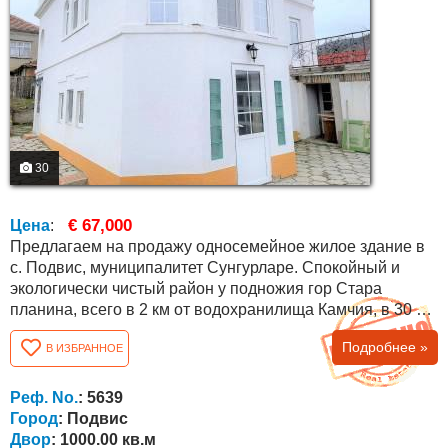
30
€ 67,000
Цена
:
Предлагаем на продажу односемейное жилое здание в
с. Подвис, муниципалитет Сунгурларе. Спокойный и
экологически чистый район у подножия гор Стара
планина, всего в 2 км от водохранилища Камчия, в 30 км
от г. Карнобат и в 70 км от областного города Бургас.
Подробнее »
В ИЗБРАННОЕ
Климат района умеренно-континентальный, для
которого характерна мягкая зима, ранняя весна,
умеренно-жаркое лето и теплая осень. Дом имеет
Реф. No.
: 5639
площадь 130 кв.м., двор и сад 1000 кв.м....
Город
: Подвис
Двор
: 1000.00 кв.м