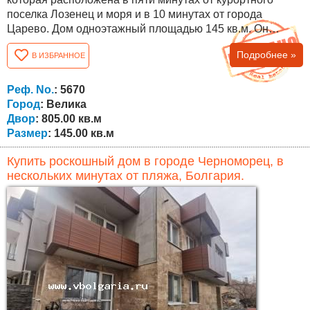
поселка Лозенец и моря и в 10 минутах от города
Царево. Дом одноэтажный площадью 145 кв.м. Он
состоит из трех спален, трех ванных комнат, мокрого
Подробнее »
В ИЗБРАННОЕ
помещения, большой гостиной с кухней и верандой. Во
дворе дома имеется два парковочных места, с выходом
на асфальтированную улицу и продается на стадии "под
Реф. No.
: 5670
ключ". Двор имеет площадь 805 м 2 ....
Город
: Велика
Двор
: 805.00 кв.м
Размер
: 145.00 кв.м
Купить роскошный дом в городе Черноморец, в
нескольких минутах от пляжа, Болгария.