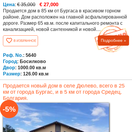
€ 27,000
Цена
:
€ 35,000
Продается дом в 85 км от Бургаса в красивом горном
районе. Дом расположен на главной асфальтированной
дороге. Размер 65 кв.м. после капитального ремонта с
канализацией, новой сантехникой и новой
электропроводкой, ПВХ-окнами, ламинатом и
Подробнее »
В ИЗБРАННОЕ
дополнительными постройками летняя кухня и сарай 58
кв.м. которые записаны в нотариальном акте. Три
комнаты – детская, кухня, спальня и переходная комната
Реф. No.
: 5640
с прекрасным видом на горы, внутренняя...
Город
: Босилково
Двор
: 1000.00 кв.м
Размер
: 126.00 кв.м
Продается новый дом в селе Дюлево, всего в 25
км от города Бургас, и в 5 км от города Средец,
Болгария.
-5%