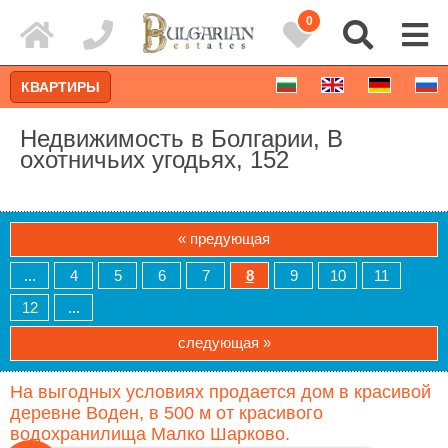
0
КВАРТИРЫ
Недвижимость в Болгарии, В
охотничьих угодьях, 152
« предующая
...
4
5
6
7
8
9
10
11
12
...
следующая »
Расширенный поиск
На выгодных условиях продается дом в красивой
деревне Воден, в 500 м от красивого
водохранилища Малко Шарково.