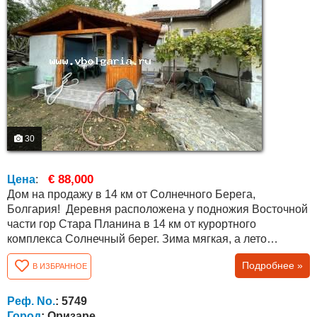
30
€ 88,000
Цена
:
Дом на продажу в 14 км от Солнечного Берега,
Болгария! Деревня расположена у подножия Восточной
части гор Стара Планина в 14 км от курортного
комплекса Солнечный берег. Зима мягкая, а лето
прохладное. Деревня большая, имеется много удобств:
Подробнее »
В ИЗБРАННОЕ
детский сад, библиотека, школа и магазины. Каждый час
есть автобус до Солнечного берега. Дом имеет общую
площадь 120 кв.м. подключен к центральной
Реф. No.
: 5749
канализации! Недвижимость состоит из...
Город
: Оризаре