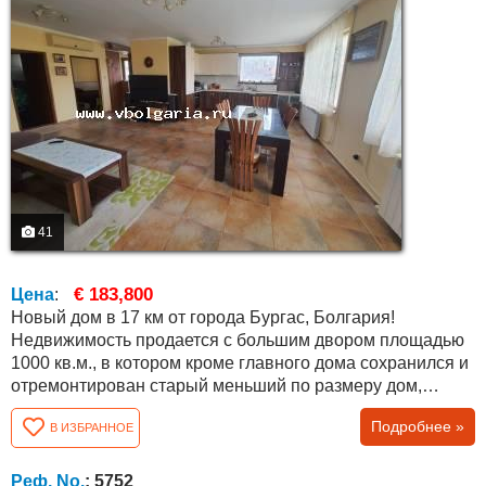
41
€ 183,800
Цена
:
Новый дом в 17 км от города Бургас, Болгария!
Недвижимость продается с большим двором площадью
1000 кв.м., в котором кроме главного дома сохранился и
отремонтирован старый меньший по размеру дом,
представляющий собой гостевой дом. Во дворе также
Подробнее »
В ИЗБРАННОЕ
есть летняя кухня 21 кв.м., дополнительные складские
постройки площадью 30 кв.м. Дом в отличном состоянии
с разрешением на эксплуатацию от 2016 года, площадью
Реф. No.
: 5752