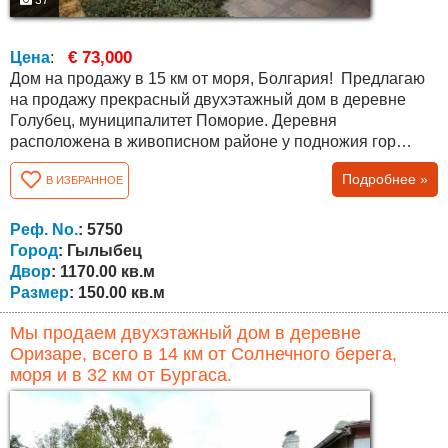
37
€ 73,000
Цена
:
Дом на продажу в 15 км от моря, Болгария! Предлагаю
на продажу прекрасный двухэтажный дом в деревне
Голубец, муниципалитет Поморие. Деревня
расположена в живописном районе у подножия гор
Стара планина, всего в 15 км от курорта Солнечный
Подробнее »
В ИЗБРАННОЕ
берег и в 38 км от гр. Бургас. Недвижимость имеет
общую площадь 150 кв.м. и состоит из: первого этажа ,
где есть большая комната (тип таверны) с камином,
Реф. No.
: 5750
большой салон, ванная комната с туалетом,...
Город
: Гылыбец
Двор
: 1170.00 кв.м
Размер
: 150.00 кв.м
Мы продаем двухэтажный дом в деревне
Оризаре, всего в 14 км от Солнечного берега,
моря и в 32 км от Бургаса.