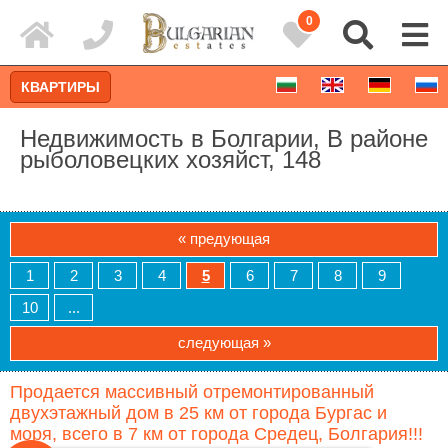
0
КВАРТИРЫ
Недвижимость в Болгарии, В районе
рыболовецких хозяйст, 148
« предующая
1
2
3
4
5
6
7
8
9
10
...
следующая »
Расширенный поиск
Продается массивный отремонтированный
двухэтажный дом в 25 км от города Бургас и
моря, всего в 7 км от города Средец, Болгария!!!