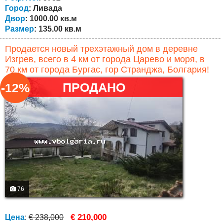
135 кв.м. оформлена с...
Город
: Ливада
Двор
: 1000.00 кв.м
Размер
: 135.00 кв.м
Продается новый трехэтажный дом в деревне
Изгрев, всего в 4 км от города Царево и моря, в
70 км от города Бургас, гор Странджа, Болгария!
ПРОДАНО
-12%
76
€ 210,000
Цена
:
€ 238,000