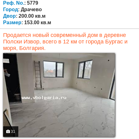
этаж. Двор 200 кв.м. Отапливается дровяным котлом,
Реф. No.
: 5779
есть солнечный коллектор для горячей воды. Дом...
Город
: Драчево
Двор
: 200.00 кв.м
Размер
: 153.00 кв.м
Продается новый современный дом в деревне
Полски Извор, всего в 12 км от города Бургас и
моря, Болгария.
31