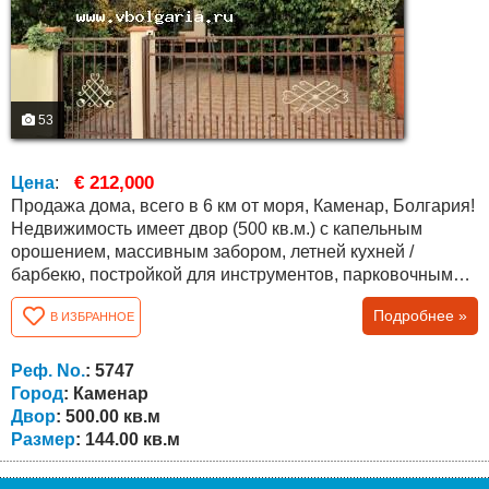
53
€ 212,000
Цена
:
Продажа дома, всего в 6 км от моря, Каменар, Болгария!
Недвижимость имеет двор (500 кв.м.) с капельным
орошением, массивным забором, летней кухней /
барбекю, постройкой для инструментов, парковочным
местом и множеством различных деревьев и
Подробнее »
В ИЗБРАННОЕ
кустарников, в т. ч. вечнозеленых. Дом новый и
полностью меблированный, общая площадь составляет
144 кв.м. На первом этаже (63 кв.м.) есть большая кухня,
Реф. No.
: 5747
гостиная/ зал с камином (водяная рубашка,...
Город
: Каменар
Двор
: 500.00 кв.м
Размер
: 144.00 кв.м