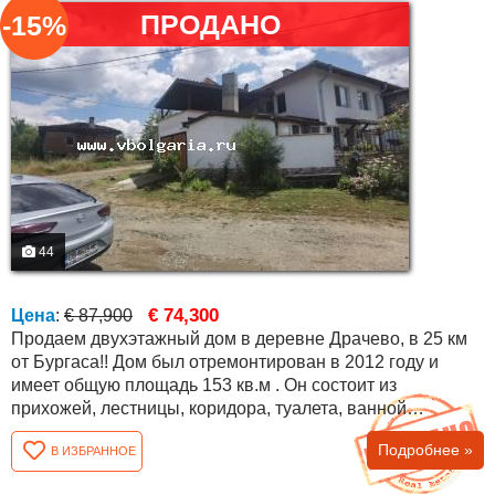
ПРОДАНО
-15%
44
€ 74,300
Цена
:
€ 87,900
Продаем двухэтажный дом в деревне Драчево, в 25 км
от Бургаса!! Дом был отремонтирован в 2012 году и
имеет общую площадь 153 кв.м . Он состоит из
прихожей, лестницы, коридора, туалета, ванной
комнаты, гостиной с кухней, спальни и гаража на первом
Подробнее »
В ИЗБРАННОЕ
этаже. Коридор, три комнаты, две из которых
переходные и большая терраса над гаражом - второй