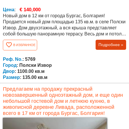
€ 140,000
Цена
:
Новый дом в 12 км от города Бургас, Болгария!
Продается новый дом площадью 135 кв.м. в селе Полски
Извор. Дом двухэтажный, а вся крыша представляет
собой большую панорамную террасу. Весь дом и потолки
утеплены, а снаружи везде уложена плитка. На первом
Подробнее »
В ИЗБРАННОЕ
этаже есть гостиная, столовая и кухня в одном, и
большая ванная комната с туалетом. Второй этаж
состоит из трех спален и небольшой ванной комнаты с
Реф. No.
: 5769
туалетом. Под полом проложены...
Город
: Полски Извор
Двор
: 1100.00 кв.м
Размер
: 135.00 кв.м
Предлагаем на продажу прекрасный
новозавершенный одноэтажный дом, и еще один
небольшой гостевой дом и летнюю кухню, в
живописной деревне Ливада, расположенной
всего в 17 км от города Бургас, Болгария!