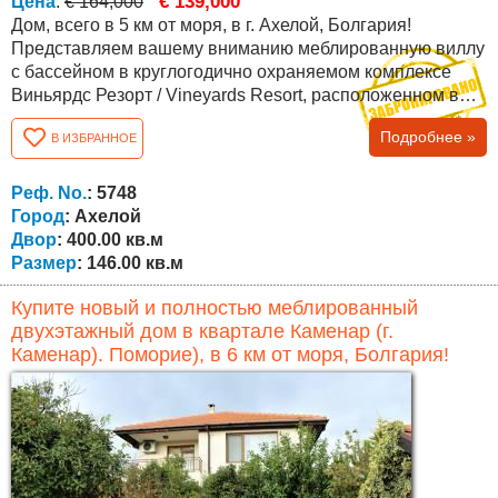
€ 139,000
Цена
:
€ 164,000
Дом, всего в 5 км от моря, в г. Ахелой, Болгария!
Представляем вашему вниманию меблированную виллу
с бассейном в круглогодично охраняемом комплексе
Виньярдс Резорт / Vineyards Resort, расположенном в
юго-восточной Болгарии, недалеко от моря, городка
Подробнее »
В ИЗБРАННОЕ
Каблешково, а также до курортов поселка Ахелой (в 5 км
от пляжа) и курорта Солнечный Берег (10 мин езды).
Комплекс расположен на красивом холме у подножия
Реф. No.
: 5748
горы Стара планина с прекрасным...
Город
: Ахелой
Двор
: 400.00 кв.м
Размер
: 146.00 кв.м
Купите новый и полностью меблированный
двухэтажный дом в квартале Каменар (г.
Каменар). Поморие), в 6 км от моря, Болгария!