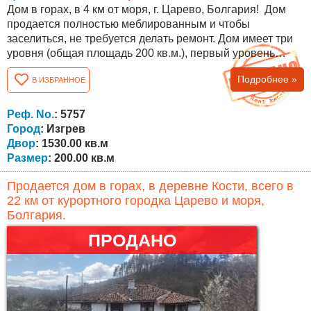
Дом в горах, в 4 км от моря, г. Царево, Болгария! Дом
продается полностью меблированным и чтобы
заселиться, не требуется делать ремонт. Дом имеет три
уровня (общая площадь 200 кв.м.), первый уровень
полностью автономный, таверна с кухонной
Подробнее »
В ИЗБРАННОЕ
столешницей, ванная комната, туалет, спальня. Второй
уровень, гостиная с камином, совместные столовая и
кухня, ванная комната и туалет, веранда, лестница на
Реф. No.
: 5757
второй этаж. Третий уровень,...
Город
: Изгрев
Двор
: 1530.00 кв.м
Размер
: 200.00 кв.м
Продается дом в горах, в деревне Кости, всего в
22 км от курортного городка Царево и моря,
Болгария.
ПРОДАНО