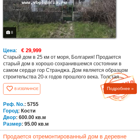
8
€ 29,999
Цена
:
Старый дом в 25 км от моря, Болгария! Продается
старый дом в хорошо сохранившемся состоянии в
самом сердце гор Странджа. Дом является образцом
строительства 20-х годов прошлого века. Толстая
каменная стена на первом этаже, дубовые балки и
Подробнее »
В ИЗБРАННОЕ
массивные кирпичные стены. Крыша с турецкой
черепицей, осмотренная и прочная. Очень хорошее
расположение недвижимости, почти в центре деревни с
Реф. No.
: 5755
красивой панорамой на церковь, центр и горы. Дом...
Город
: Кости
Двор
: 600.00 кв.м
Размер
: 95.00 кв.м
Продается отремонтированный дом в деревне