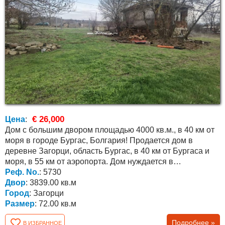
€ 26,000
Цена
:
Дом с большим двором площадью 4000 кв.м., в 40 км от
моря в городе Бургас, Болгария! Продается дом в
деревне Загорци, область Бургас, в 40 км от Бургаса и
моря, в 55 км от аэропорта. Дом нуждается в
капитальном...
Реф. No.
: 5730
Двор
: 3839.00 кв.м
Город
: Загорци
Размер
: 72.00 кв.м
Подробнее »
В ИЗБРАННОЕ