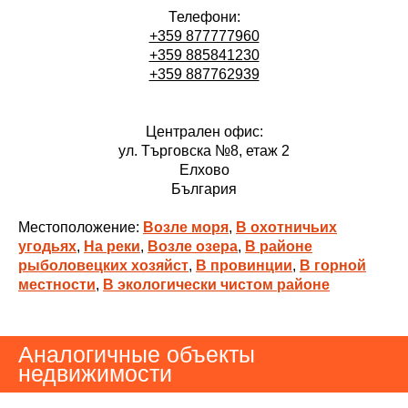
Телефони:
+359 877777960
+359 885841230
+359 887762939
Централен офис:
ул. Търговска №8, етаж 2
Елхово
България
Местоположение:
Возле моря
,
В охотничьих
угодьях
,
На реки
,
Возле озера
,
В районе
рыболовецких хозяйст
,
В провинции
,
В горной
местности
,
В экологически чистом районе
Аналогичные объекты
недвижимости