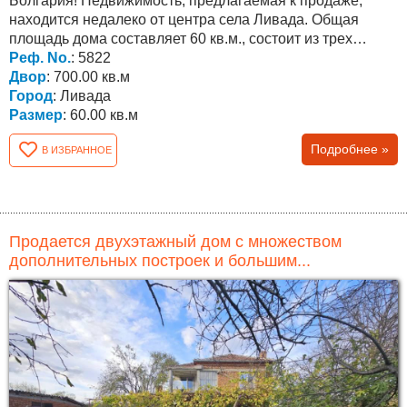
Болгария! Недвижимость, предлагаемая к продаже,
находится недалеко от центра села Ливада. Общая
площадь дома составляет 60 кв.м., состоит из трех
комнат....
Реф. No.
: 5822
Двор
: 700.00 кв.м
Город
: Ливада
Размер
: 60.00 кв.м
Подробнее »
В ИЗБРАННОЕ
Продается двухэтажный дом с множеством
дополнительных построек и большим...