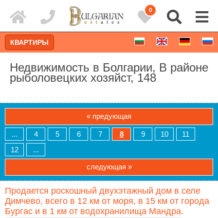
0
КВАРТИРЫ
Недвижимость в Болгарии, В районе
рыболовецких хозяйст, 148
« предующая
...
4
5
6
7
8
9
10
11
12
...
следующая »
Расширенный поиск
Продается роскошный двухэтажный дом в селе
Димчево, всего в 12 км от моря, в 15 км от города
Бургас и в 1 км от водохранилища Мандра.