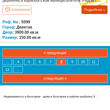
деревень в карнобатском муниципалитете. Рядом с
селом в 15-16 км к западу от Карнобата находится
Подробнее »
В ИЗБРАННОЕ
Стралджанское озеро. Дом имеет общую застроенную
площадь 150 кв.м., а двор имеет площадь 3900 кв.м .
Недвижимость полностью реконструирована, с
Реф. No.
: 5599
обновлением всех видов установок, кровли,...
Город
: Деветак
Двор
: 3900.00 кв.м
Размер
: 150.00 кв.м
« предующая
...
4
5
6
7
8
9
10
11
12
...
следующая »
Недвижимость в Болгарии - дома в Болгарии в районе рыбалки, 8