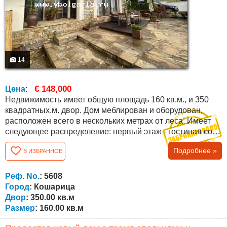
14
€ 148,000
Цена
:
Недвижимость имеет общую площадь 160 кв.м., и 350
квадратных.м. двор. Дом меблирован и оборудован,
расположен всего в нескольких метрах от леса. Имеет
следующее распределение: первый этаж - гостиная со
столовой и кухней, спальня, ванная комната с туалетом
Подробнее »
В ИЗБРАННОЕ
и еще одна отдельная спальня с ванной комнатой; на
втором этаже - две отдельные спальни, каждая с ванной
комнатой. Дом построен с использованием
Реф. No.
: 5608
высококачественных материалов....
Город
: Кошарица
Двор
: 350.00 кв.м
Размер
: 160.00 кв.м