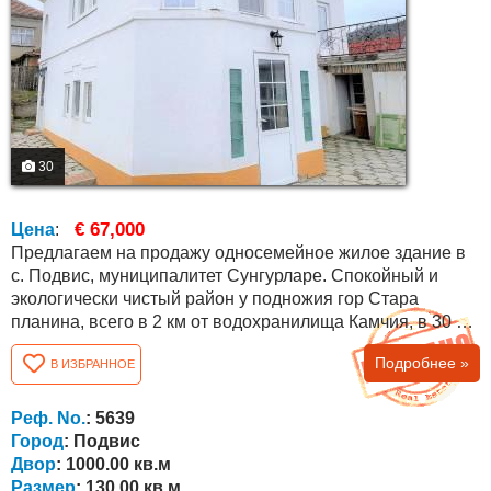
30
€ 67,000
Цена
:
Предлагаем на продажу односемейное жилое здание в
с. Подвис, муниципалитет Сунгурларе. Спокойный и
экологически чистый район у подножия гор Стара
планина, всего в 2 км от водохранилища Камчия, в 30 км
от г. Карнобат и в 70 км от областного города Бургас.
Подробнее »
В ИЗБРАННОЕ
Климат района умеренно-континентальный, для
которого характерна мягкая зима, ранняя весна,
умеренно-жаркое лето и теплая осень. Дом имеет
Реф. No.
: 5639
площадь 130 кв.м., двор и сад 1000 кв.м....
Город
: Подвис
Двор
: 1000.00 кв.м
Размер
: 130.00 кв.м