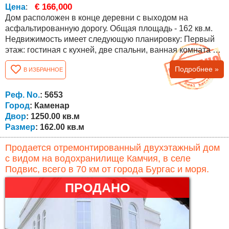
€ 166,000
Цена
:
Дом расположен в конце деревни с выходом на
асфальтированную дорогу. Общая площадь - 162 кв.м.
Недвижимость имеет следующую планировку: Первый
этаж: гостиная с кухней, две спальни, ванная комната с
туалетом, коридор, веранда с барбекю и лестница на
Подробнее »
В ИЗБРАННОЕ
второй этаж. Второй этаж (мансардный): три спальни,
коридор, две террасы и ванная комната с туалетом. Дом
отремонтирован, с новым стеклопакетом и новой
Реф. No.
: 5653
отремонтированной крышей....
Город
: Каменар
Двор
: 1250.00 кв.м
Размер
: 162.00 кв.м
Продается отремонтированный двухэтажный дом
с видом на водохранилище Камчия, в селе
Подвис, всего в 70 км от города Бургас и моря.
ПРОДАНО