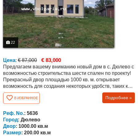
22
€ 83,000
Цена
:
€ 87,000
Предлагаем вашему вниманию новый дом в с. Дюлево с
возможностью строительства шести спален по проекту!
Прекрасный двор площадью 1000 кв. м. открывает
возможность для создания некоторых удобств, таких как
барбекю, беседки, бассейны и т.д. Село Дюлево
Подробнее »
В ИЗБРАННОЕ
находится в 25 км от областного города Бургас, с
построенной качественной и поддерживаемой
асфальтовой дорогой. По соседству построено
Реф. No.
: 5636
несколько новых домов тех, кто работает и ездит в...
Город
: Дюлево
Двор
: 1000.00 кв.м
Размер
: 200.00 кв.м