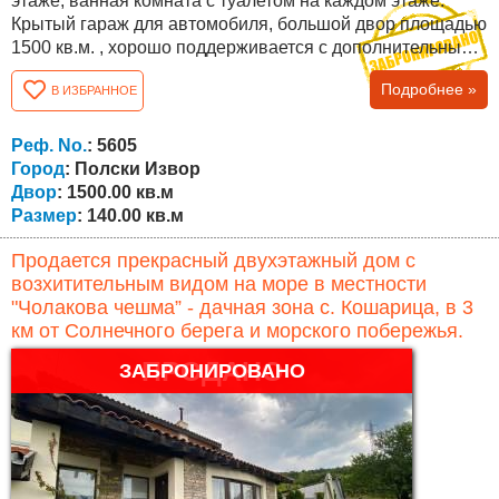
этаже, ванная комната с туалетом на каждом этаже.
Крытый гараж для автомобиля, большой двор площадью
1500 кв.м. , хорошо поддерживается с дополнительными
постройками и зондом . Здание было построено около 25
Подробнее »
В ИЗБРАННОЕ
лет назад, имеются бетонные плиты между этажами,
недавно построена крыша, новые оконные рамы,
дровяная печь и радиаторы и прочее, но нуждается в
Реф. No.
: 5605
модернизации и косметическом...
Город
: Полски Извор
Двор
: 1500.00 кв.м
Размер
: 140.00 кв.м
Продается прекрасный двухэтажный дом с
возхитительным видом на море в местности
"Чолакова чешма” - дачная зона с. Кошарица, в 3
км от Солнечного берега и морского побережья.
ПРОДАНО
ЗАБРОНИРОВАНО