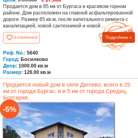
Продается дом в 85 км от Бургаса в красивом горном
районе. Дом расположен на главной асфальтированной
дороге. Размер 65 кв.м. после капитального ремонта с
канализацией, новой сантехникой и новой
электропроводкой, ПВХ-окнами, ламинатом и
Подробнее »
В ИЗБРАННОЕ
дополнительными постройками летняя кухня и сарай 58
кв.м. которые записаны в нотариальном акте. Три
комнаты – детская, кухня, спальня и переходная комната
Реф. No.
: 5640
с прекрасным видом на горы, внутренняя...
Город
: Босилково
Двор
: 1000.00 кв.м
Размер
: 126.00 кв.м
Продается новый дом в селе Дюлево, всего в 25
км от города Бургас, и в 5 км от города Средец,
Болгария.
-5%