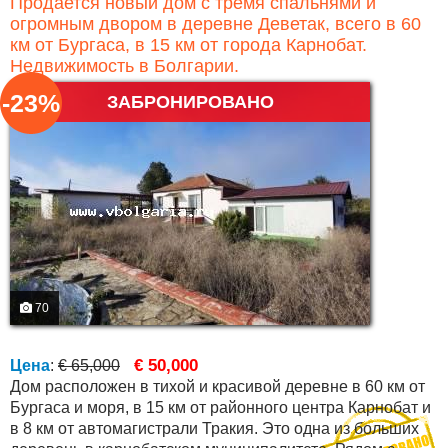
Продается новый дом с тремя спальнями и
огромным двором в деревне Деветак, всего в 60
км от Бургаса, в 15 км от города Карнобат.
Недвижимость в Болгарии.
-23%
ЗАБРОНИРОВАНО
70
€ 50,000
Цена
:
€ 65,000
Дом расположен в тихой и красивой деревне в 60 км от
Бургаса и моря, в 15 км от районного центра Карнобат и
в 8 км от автомагистрали Тракия. Это одна из больших