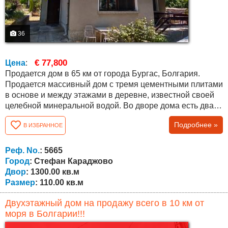
36
€ 77,800
Цена
:
Продается дом в 65 км от города Бургас, Болгария.
Продается массивный дом с тремя цементными плитами
в основе и между этажами в деревне, известной своей
целебной минеральной водой. Во дворе дома есть два
больших подсобных помещения для инструментов,
Подробнее »
В ИЗБРАННОЕ
инвентаря и других вещей. Соседи живут круглый год.
Недвижимость пригодна для проживания. Все работает.
Есть парковочное место на три машины, большой
Реф. No.
: 5665
просторный двор площадью 1300...
Город
: Стефан Караджово
Двор
: 1300.00 кв.м
Размер
: 110.00 кв.м
Двухэтажный дом на продажу всего в 10 км от
моря в Болгарии!!!