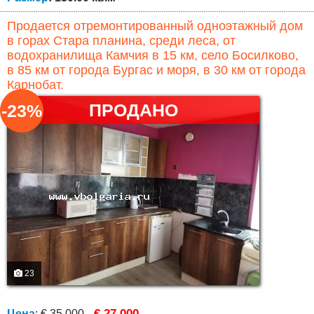
Продается отремонтированный одноэтажный дом
в горах Стара планина, среди леса, от
водохранилища Камчия в 15 км, село Босилково,
в 85 км от города Бургас и моря, в 30 км от города
Карнобат.
ПРОДАНО
-23%
23
€ 27,000
Цена
:
€ 35,000