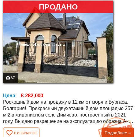
ПРОДАНО
67
€ 282,000
Цена
:
Роскошный дом на продажу в 12 км от моря и Бургаса,
Болгария! Прекрасный двухэтажный дом площадью 257
м 2 в живописном селе Димчево, построенный в 2021
году. Выдано разрешение на эксплуатацию образца Акт
16. Дом имеет в общей сложности четыре спальни, две
Подробнее »
В ИЗБРАННОЕ
ванные комнаты. Участок 596 м 2 . Отделочные работы