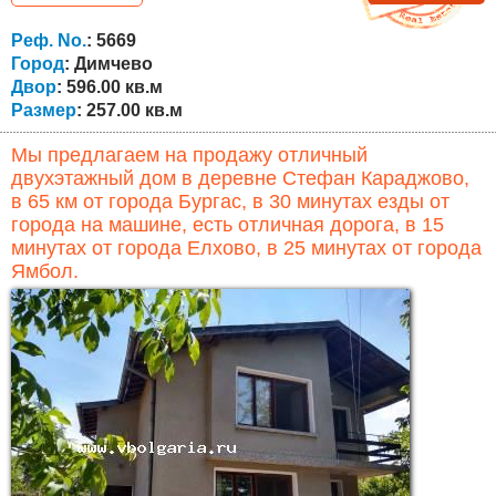
выполнены из качественных материалов по
европейским стандартам и с высококачественной
Реф. No.
: 5669
внешней теплоизоляцией. Кроме того, есть...
Город
: Димчево
Двор
: 596.00 кв.м
Размер
: 257.00 кв.м
Мы предлагаем на продажу отличный
двухэтажный дом в деревне Стефан Караджово,
в 65 км от города Бургас, в 30 минутах езды от
города на машине, есть отличная дорога, в 15
минутах от города Елхово, в 25 минутах от города
Ямбол.