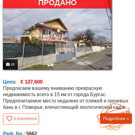
ПРОДАНО
48
€ 127,600
Цена
:
Предлагаем вашему вниманию прекрасную
недвижимость всего в 15 км от города Бургас.
Предпочитаемое место недалеко от пляжей и грязевых
бань в г. Поморье, впечатляющий зоологический сад в
Бургасе, с быстрым доступом к аэропорту Сарафово .
Подробнее »
В ИЗБРАННОЕ
Недвижимость имеет площадь 140 кв. м., отличное
местоположение и с выходом на асфальтированную
дорогу. Имеется 800 кв. м. о благороженного двора, в
Реф. No.
: 5662