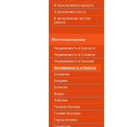
В горнолыжного курорта
В горной местности
В экологически чистом
районе
Местонахожение
Недвижимость в Бургассе
Недвижимость в Сливене
Недвижимость в Хаскове
Недвижимость в Ямболе
Болярово
Бояджик
Бояново
Воден
Войника
Генерал Инзово
Голямо Крушево
Горска поляна
Гранитово