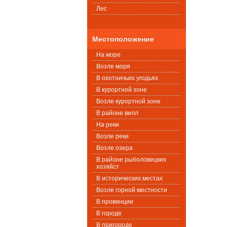
Лес
Местоположение
На море
Возле моря
В охотничьих угодьях
В курортной зоне
Возле курортной зоне
В районе вилл
На реки
Возле реки
Возле озера
В районе рыболовецких
хозяйст
В исторических местах
Возле горной местности
В провинции
В городе
В пригороде