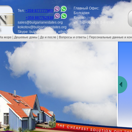
Главный Офис:
Тел:
+359 877777960
Болгария
+359 887762939
Елхово
sales@bulgarianestates.org
ул. Тарговска 8, 2-й етаж
kokotov@bulgarianestates.org
Skype: bulgarianestates_elhovo
|
|
|
|
На море
Дешевые домы
До и после
Вопросы и ответы
Персональные данные и ко