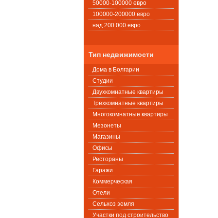
50000-100000 евро
100000-200000 евро
над 200 000 евро
Тип недвижимости
Дома в Болгарии
Студии
Двухкомнатные квартиры
Трёхкомнатные квартиры
Многокомнатные квартиры
Мезонеты
Магазины
Офисы
Рестораны
Гаражи
Коммерческая
Oтели
Сельхоз земля
Участки под строительство