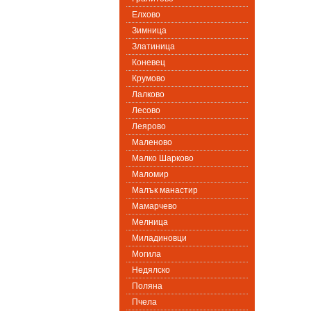
Елхово
Зимница
Златиница
Коневец
Крумово
Лалково
Лесово
Леярово
Маленово
Малко Шарково
Маломир
Малък манастир
Мамарчево
Мелница
Миладиновци
Могила
Недялско
Поляна
Пчела