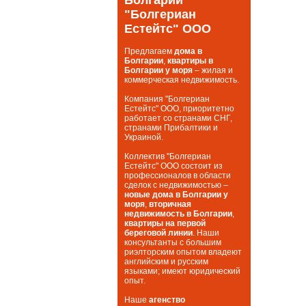
"Болгериан
Естейтс" ООО
Предлагаем
дома в
Болгарии
,
квартиры в
Болгарии у моря
– жилая и
коммерческая недвижимость.
Компания "Болгериан
Естейтс" ООО, приоритетно
работает со странами СНГ,
странами Прибалтики и
Украиной.
Коллектив "Болгериан
Естейтс" ООО состоит из
профессионалов в области
сделок с недвижимостью –
новые дома в Болгарии у
моря
,
вторичная
недвижимость в Болгарии
,
квартиры на первой
береговой линии
. Наши
консультанты с большим
риэлторским опытом владеют
английским и русским
языками; имеют юридический
опыт.
Наше
агенство