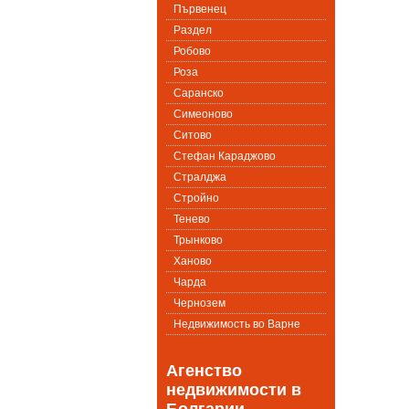
Първенец
Раздел
Робово
Роза
Саранско
Симеоново
Ситово
Стефан Караджово
Стралджа
Стройно
Тенево
Трынково
Ханово
Чарда
Чернозем
Недвижимость во Варне
Агенство
недвижимости в
Болгарии