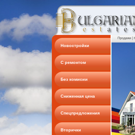
|
Продажи
Новостройки
С ремонтом
Без комисии
Сниженная цена
Спецпредложения
Вторички