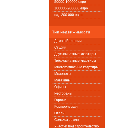
50000-100000 евро
100000-200000 евро
над 200 000 евро
Тип недвижимости
Дома в Болгарии
Студии
Двухкомнатные квартиры
Трёхкомнатные квартиры
Многокомнатные квартиры
Мезонеты
Магазины
Офисы
Рестораны
Гаражи
Коммерческая
Oтели
Сельхоз земля
Участки под строительство