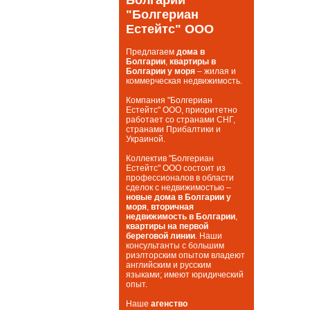
"Болгериан
Естейтс" ООО
Предлагаем
дома в
Болгарии
,
квартиры в
Болгарии у моря
– жилая и
коммерческая недвижимость.
Компания "Болгериан
Естейтс" ООО, приоритетно
работает со странами СНГ,
странами Прибалтики и
Украиной.
Коллектив "Болгериан
Естейтс" ООО состоит из
профессионалов в области
сделок с недвижимостью –
новые дома в Болгарии у
моря
,
вторичная
недвижимость в Болгарии
,
квартиры на первой
береговой линии
. Наши
консультанты с большим
риэлторским опытом владеют
английским и русским
языками; имеют юридический
опыт.
Наше
агенство