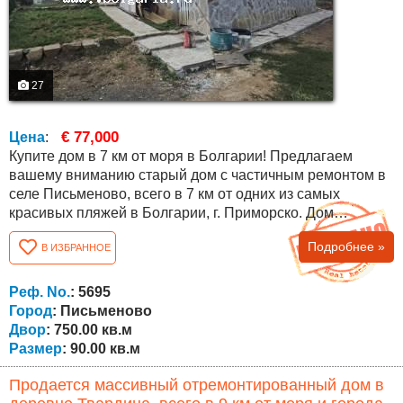
27
€ 77,000
Цена
:
Купите дом в 7 км от моря в Болгарии! Предлагаем
вашему вниманию старый дом с частичным ремонтом в
селе Письменово, всего в 7 км от одних из самых
красивых пляжей в Болгарии, г. Приморско. Дом
находится в конце села в тихом и уединенном месте,
Подробнее »
В ИЗБРАННОЕ
рядом с лесом и видом на горы Странджа. Двор
площадью - 750 кв.м. граничит с щебневой дорогой.
Площадь дома составляет около 90 кв.м. распределены
Реф. No.
: 5695
между прихожей, которая обособлена как гостиная,...
Город
: Письменово
Двор
: 750.00 кв.м
Размер
: 90.00 кв.м
Продается массивный отремонтированный дом в