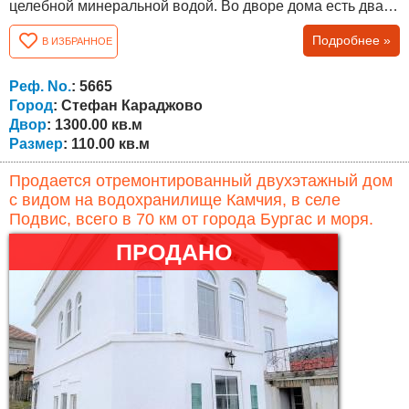
целебной минеральной водой. Во дворе дома есть два
больших подсобных помещения для инструментов,
Подробнее »
В ИЗБРАННОЕ
инвентаря и других вещей. Соседи живут круглый год.
Недвижимость пригодна для проживания. Все работает.
Есть парковочное место на три машины, большой
Реф. No.
: 5665
просторный двор площадью 1300...
Город
: Стефан Караджово
Двор
: 1300.00 кв.м
Размер
: 110.00 кв.м
Продается отремонтированный двухэтажный дом
с видом на водохранилище Камчия, в селе
Подвис, всего в 70 км от города Бургас и моря.
ПРОДАНО