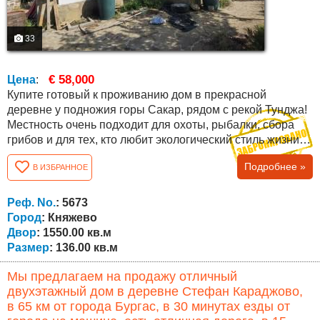
33
€ 58,000
Цена
:
Купите готовый к проживанию дом в прекрасной
деревне у подножия горы Сакар, рядом с рекой Тунджа!
Местность очень подходит для охоты, рыбалки, сбора
грибов и для тех, кто любит экологический стиль жизни. В
селе есть два магазина кафе, много иностранцев.
Подробнее »
В ИЗБРАННОЕ
Близкое расположение к городу Елхово делает его
предпочтительным местом для проживания. Общая
площадь дома составляет 136 кв.м. распределены
Реф. No.
: 5673
следующим образом: на первом этаже...
Город
: Княжево
Двор
: 1550.00 кв.м
Размер
: 136.00 кв.м
Мы предлагаем на продажу отличный
двухэтажный дом в деревне Стефан Караджово,
в 65 км от города Бургас, в 30 минутах езды от