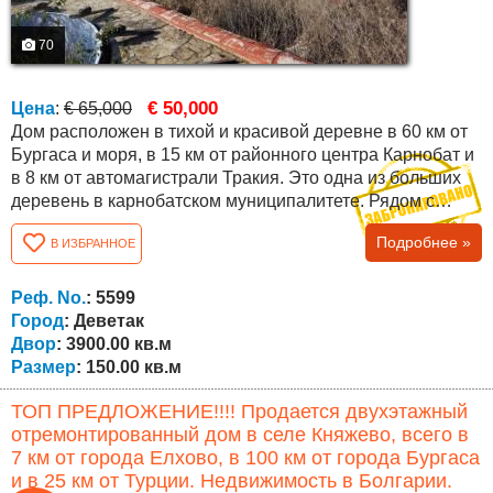
70
€ 50,000
Цена
:
€ 65,000
Дом расположен в тихой и красивой деревне в 60 км от
Бургаса и моря, в 15 км от районного центра Карнобат и
в 8 км от автомагистрали Тракия. Это одна из больших
деревень в карнобатском муниципалитете. Рядом с
селом в 15-16 км к западу от Карнобата находится
Подробнее »
В ИЗБРАННОЕ
Стралджанское озеро. Дом имеет общую застроенную
площадь 150 кв.м., а двор имеет площадь 3900 кв.м .
Недвижимость полностью реконструирована, с
Реф. No.
: 5599
обновлением всех видов установок, кровли,...
Город
: Деветак
Двор
: 3900.00 кв.м
Размер
: 150.00 кв.м
ТОП ПРЕДЛОЖЕНИЕ!!!! Продается двухэтажный
отремонтированный дом в селе Княжево, всего в
7 км от города Елхово, в 100 км от города Бургаса
и в 25 км от Турции. Недвижимость в Болгарии.