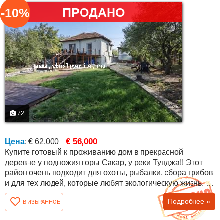
ПРОДАНО
-10%
72
€ 56,000
Цена
:
€ 62,000
Купите готовый к проживанию дом в прекрасной
деревне у подножия горы Сакар, у реки Тунджа!! Этот
район очень подходит для охоты, рыбалки, сбора грибов
и для тех людей, которые любят экологическую жизнь. В
селе есть два магазина, кафе, много иностранцев и
Подробнее »
В ИЗБРАННОЕ
другое. Близкое расположение к городу Елхово делает
его предпочитаемым местом для проживания. Дом