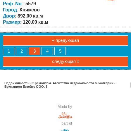
имеет общую площадь 120 кв.м. со следующей
Реф. No.
: 5579
планировкой: на первом этаже есть...
Город
: Княжево
Двор
: 892.00 кв.м
Размер
: 120.00 кв.м
« предующая
1
2
3
4
5
следующая »
Недвижимость - С ремонтом. Агентство недвижимости в Болгарии -
Болгариен Естейтс ООО, 3
Made by
part of