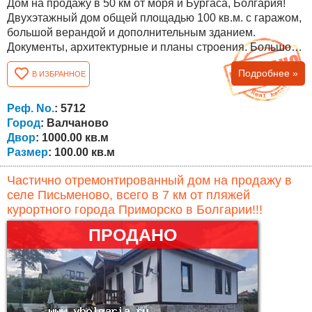
Дом на продажу в 50 км от моря и Бургаса, Болгария!
Двухэтажный дом общей площадью 100 кв.м. с гаражом,
большой верандой и дополнительным зданием.
Документы, архитектурные и планы строения. Большой
двор (1000 кв.м.) с виноградником, фруктовыми
Подробнее »
В ИЗБРАННОЕ
деревьями и большим дополнительным зданием
(сараем). С двух сторон участка проходят две улицы и в
10 метрах асфальтированная дорога. Район подходит
Реф. No.
: 5712
для охоты на крупную дичь (село окружено лесом)...
Город
: Валчаново
Двор
: 1000.00 кв.м
Размер
: 100.00 кв.м
Частично отремонтированный дом на продажу в
селе Письменово, всего в 7 км от пляжей
курортного города Приморско в Болгарии!!!
ПРОДАНО