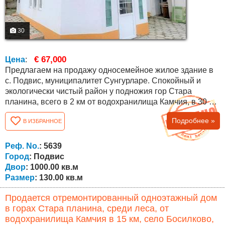
30
€ 67,000
Цена
:
Предлагаем на продажу односемейное жилое здание в
с. Подвис, муниципалитет Сунгурларе. Спокойный и
экологически чистый район у подножия гор Стара
планина, всего в 2 км от водохранилища Камчия, в 30 км
от г. Карнобат и в 70 км от областного города Бургас.
Подробнее »
В ИЗБРАННОЕ
Климат района умеренно-континентальный, для
которого характерна мягкая зима, ранняя весна,
умеренно-жаркое лето и теплая осень. Дом имеет
Реф. No.
: 5639
площадь 130 кв.м., двор и сад 1000 кв.м....
Город
: Подвис
Двор
: 1000.00 кв.м
Размер
: 130.00 кв.м
Продается отремонтированный одноэтажный дом
в горах Стара планина, среди леса, от
водохранилища Камчия в 15 км, село Босилково,