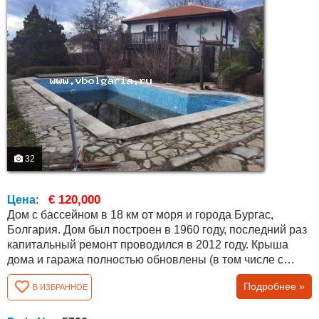
32
€ 120,000
Цена
:
Дом с бассейном в 18 км от моря и города Бургас,
Болгария. Дом был построен в 1960 году, последний раз
капитальный ремонт проводился в 2012 году. Крыша
дома и гаража полностью обновлены (в том числе с
новыми балками). Общая площадь дома составляет 120
Подробнее »
В ИЗБРАННОЕ
кв.м. два этажа, второй с отдельным входом. На первом
этаже есть гостиная с кухней и столовой, спальня и