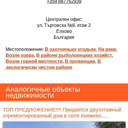
+359 887762939
Централен офис:
ул. Търговска №8, етаж 2
Елхово
България
Местоположение:
В охотничьих угодьях
,
На реки
,
Возле озера
,
В районе рыболовецких хозяйст
,
Возле горной местности
,
В провинции
,
В
экологически чистом районе
Аналогичные объекты
недвижимости
ТОП ПРЕДЛОЖЕНИЕ!!!! Продается двухэтажный
отремонтированный дом в селе Княжево,...