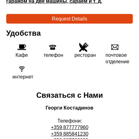
гаражом на две машины, сараем и т. д.
Request Details
Удобства
Кафе
телефон
ресторан
почтовое
отделение
интернет
Связаться с Нами
Георги Костадинов
Телефони:
+359 877777960
+359 885841230