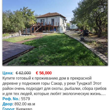
€ 56,000
Цена
:
€ 62,000
Купите готовый к проживанию дом в прекрасной
деревне у подножия горы Сакар, у реки Тунджа!! Этот
район очень подходит для охоты, рыбалки, сбора грибов
и для тех людей, которые любят экологическую жизнь.
В...
Реф. No.
: 5579
Двор
: 892.00 кв.м
Город
: Княжево