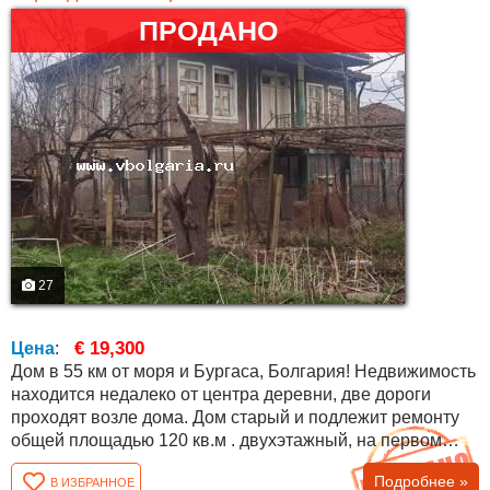
ПРОДАНО
27
€ 19,300
Цена
:
Дом в 55 км от моря и Бургаса, Болгария! Недвижимость
находится недалеко от центра деревни, две дороги
проходят возле дома. Дом старый и подлежит ремонту
общей площадью 120 кв.м . двухэтажный, на первом
этаже есть прихожая, две комнаты и кладовая, а на
Подробнее »
В ИЗБРАННОЕ
втором - четыре комнаты и ванная комната с туалетом.