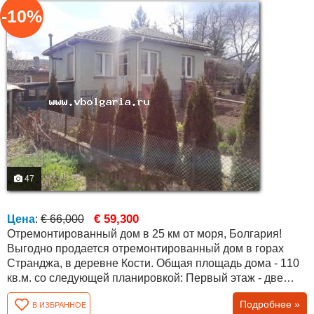
-10%
47
€ 59,300
Цена
:
€ 66,000
Отремонтированный дом в 25 км от моря, Болгария!
Выгодно продается отремонтированный дом в горах
Странджа, в деревне Кости. Общая площадь дома - 110
кв.м. со следующей планировкой: Первый этаж - две
комнаты, два склада, ванная комната и туалет . Второй
Подробнее »
В ИЗБРАННОЕ
этаж/ жилой / - гостиная, кухня, ванная комната с