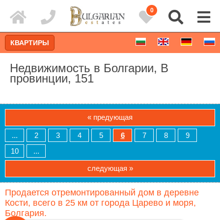
0
КВАРТИРЫ
Недвижимость в Болгарии, В
провинции, 151
« предующая
...
2
3
4
5
6
7
8
9
10
...
следующая »
Расширенный поиск
Продается отремонтированный дом в деревне
Кости, всего в 25 км от города Царево и моря,
Болгария.