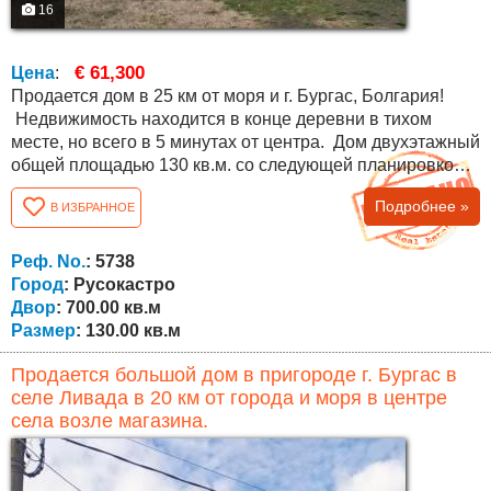
16
€ 61,300
Цена
:
Продается дом в 25 км от моря и г. Бургас, Болгария!
Недвижимость находится в конце деревни в тихом
месте, но всего в 5 минутах от центра. Дом двухэтажный
общей площадью 130 кв.м. со следующей планировкой:
первый этаж: коридор, ванная комната с туалетом и три
Подробнее »
В ИЗБРАННОЕ
комнаты. По внешней лестнице поднимаемся на второй
этаж, где расположение такое же. Площадь двора 700
кв.м., имеется навес, хозяйственные постройки, колодец
Реф. No.
: 5738
и второй...
Город
: Русокастро
Двор
: 700.00 кв.м
Размер
: 130.00 кв.м
Продается большой дом в пригороде г. Бургас в
селе Ливада в 20 км от города и моря в центре
села возле магазина.