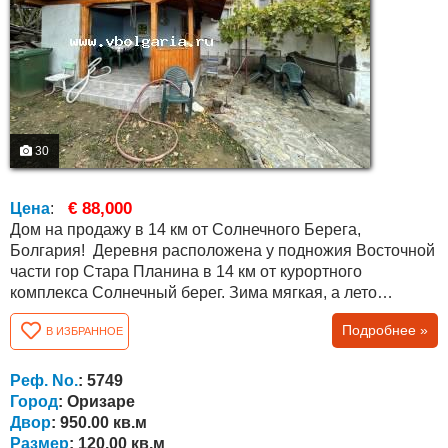
30
€ 88,000
Цена
:
Дом на продажу в 14 км от Солнечного Берега,
Болгария! Деревня расположена у подножия Восточной
части гор Стара Планина в 14 км от курортного
комплекса Солнечный берег. Зима мягкая, а лето
прохладное. Деревня большая, имеется много удобств:
Подробнее »
В ИЗБРАННОЕ
детский сад, библиотека, школа и магазины. Каждый час
есть автобус до Солнечного берега. Дом имеет общую
площадь 120 кв.м. подключен к центральной
Реф. No.
: 5749
канализации! Недвижимость состоит из...
Город
: Оризаре
Двор
: 950.00 кв.м
Размер
: 120.00 кв.м