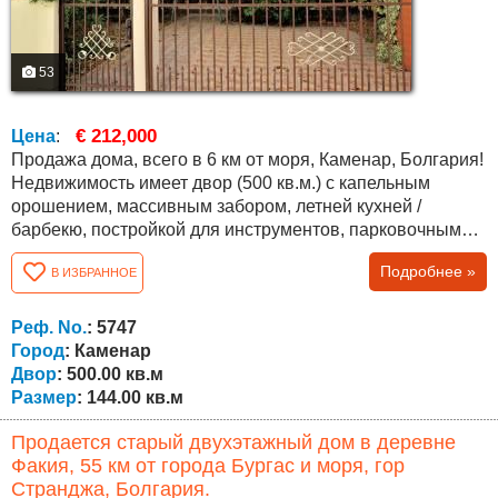
53
€ 212,000
Цена
:
Продажа дома, всего в 6 км от моря, Каменар, Болгария!
Недвижимость имеет двор (500 кв.м.) с капельным
орошением, массивным забором, летней кухней /
барбекю, постройкой для инструментов, парковочным
местом и множеством различных деревьев и
Подробнее »
В ИЗБРАННОЕ
кустарников, в т. ч. вечнозеленых. Дом новый и
полностью меблированный, общая площадь составляет
144 кв.м. На первом этаже (63 кв.м.) есть большая кухня,
Реф. No.
: 5747
гостиная/ зал с камином (водяная рубашка,...
Город
: Каменар
Двор
: 500.00 кв.м
Размер
: 144.00 кв.м
Продается старый двухэтажный дом в деревне
Факия, 55 км от города Бургас и моря, гор
Странджа, Болгария.