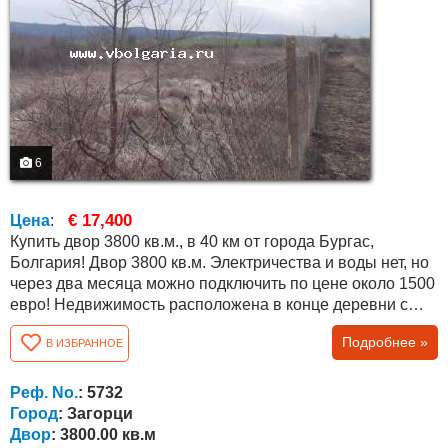
6
€ 17,400
Цена
:
Купить двор 3800 кв.м., в 40 км от города Бургас,
Болгария! Двор 3800 кв.м. Электричества и воды нет, но
через два месяца можно подключить по цене около 1500
евро! Недвижимость расположена в конце деревни с
прекрасным видом на поля, близлежащие холмы и лес!
Подробнее »
В ИЗБРАННОЕ
В деревне есть действующая начальная школа, детский
сад, общественный центр, церковь, почта, магазины и
многое другое. Почва очень плодородная, подходит для
Реф. No.
: 5732
любого вида сельского...
Город
: Загорци
Двор
: 3800.00 кв.м