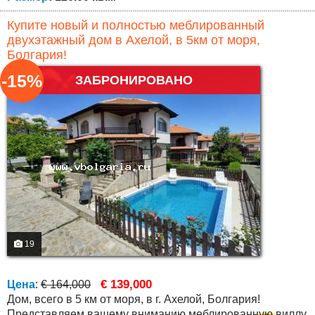
Купите новый и полностью меблированный
двухэтажный дом в Ахелой, в 5км от моря,
Болгария!
-15%
ЗАБРОНИРОВАНО
19
€ 139,000
Цена
:
€ 164,000
Дом, всего в 5 км от моря, в г. Ахелой, Болгария!
Представляем вашему вниманию меблированную виллу