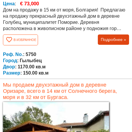
€ 73,000
Цена
:
Дом на продажу в 15 км от моря, Болгария! Предлагаю
на продажу прекрасный двухэтажный дом в деревне
Голубец, муниципалитет Поморие. Деревня
расположена в живописном районе у подножия гор
Стара планина, всего в 15 км от курорта Солнечный
Подробнее »
В ИЗБРАННОЕ
берег и в 38 км от гр. Бургас. Недвижимость имеет
общую площадь 150 кв.м. и состоит из: первого этажа ,
где есть большая комната (тип таверны) с камином,
Реф. No.
: 5750
большой салон, ванная комната с туалетом,...
Город
: Гылыбец
Двор
: 1170.00 кв.м
Размер
: 150.00 кв.м
Мы продаем двухэтажный дом в деревне
Оризаре, всего в 14 км от Солнечного берега,
моря и в 32 км от Бургаса.