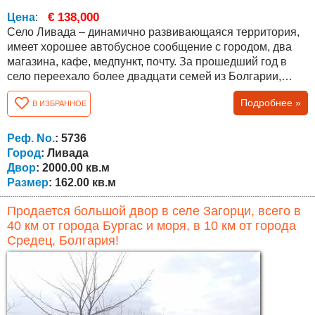
€ 138,000
Цена
:
Село Ливада – динамично развивающаяся территория,
имеет хорошее автобусное сообщение с городом, два
магазина, кафе, медпункт, почту. За прошедший год в
село переехало более двадцати семей из Болгарии,
Германии, Великобритании, Бельгии, Израиля и других
Подробнее »
В ИЗБРАННОЕ
русскоязычных стран. По селу протекает река,
экологически чистый район, зеленая зона пригорода
Бургас. Дом расположен на участке площадью 2000 кв.
Реф. No.
: 5736
метров, причем участок...
Город
: Ливада
Двор
: 2000.00 кв.м
Размер
: 162.00 кв.м
Продается большой двор в селе Загорци, всего в
40 км от города Бургас и моря, в 10 км от города
Средец, Болгария!