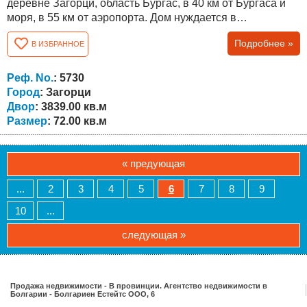
деревне Загорци, область Бургас, в 40 км от Бургаса и
моря, в 55 км от аэропорта. Дом нуждается в
капитальном ремонте. Общая площадь дома составляет
Подробнее »
В ИЗБРАННОЕ
72 кв.м., распределены между двумя этажами по две
комнаты на каждом. В доме есть электричество, вода,
интернет, колодец, который был отремонтирован два
Реф. No.
: 5730
года назад. Участок огорожен новым...
Город
: Загорци
Двор
: 3839.00 кв.м
Размер
: 72.00 кв.м
« предующая
...
2
3
4
5
6
7
8
9
10
...
следующая »
Продажа недвижимости - В провинции. Агентство недвижимости в
Болгарии - Болгариен Естейтс ООО, 6