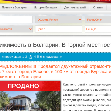
Почему в Болгарии
История Болгарии
Для покупателей
Oтзывы
ижимость в Болгарии, В горной местност
3
« предующая
1
2
4
5
6
следующая »
РЕДЛОЖЕНИЕ!!!! Продается двухэтажный отремонти
в 7 км от города Елхово, в 100 км от города Бургаса и
имость в Болгарии.
ПРОДАНО
Купите готовый к проживанию дом
прекрасной деревне у подножия 
Сакар, у реки Тунджа!! Этот райо
подходит для охоты, рыбалки, сб
грибов и для тех людей, которые
экологическую жизнь. В селе есть