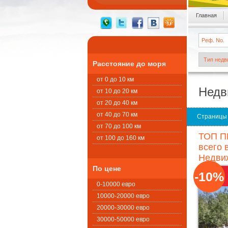
Главная
Расстояние до моря
от 0 до 10 км
Недв
от 10 до 20 км
от 20 до 40 км
от 40 до 70 км
Страницы
от 70 до 100 км
ТОП П
от 100 до 160 км
всего 
Недвиж
По цене
-10%
0-10000 евро
10000-20000 евро
20000-30000 евро
30000-50000 евро