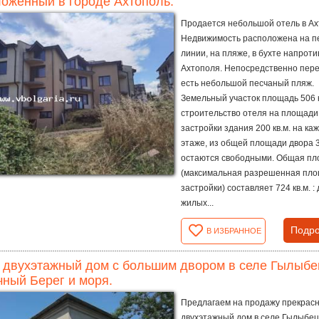
оженный в городе Ахтополь.
Продается небольшой отель в Ах
Недвижимость расположена на п
линии, на пляже, в бухте напроти
Ахтополя. Непосредственно пер
есть небольшой песчаный пляж.
Земельный участок площадь 506 к
строительство отеля на площади
застройки здания 200 кв.м. на ка
этаже, из общей площади двора 3
остаются свободными. Общая п
(максимальная разрешенная пл
застройки) составляет 724 кв.м. : 
жилых...
Подро
В ИЗБРАННОЕ
 двухэтажный дом с большим двором в селе Гылыбец,
ный Берег и моря.
Предлагаем на продажу прекрас
двухэтажный дом в селе Гылыбец