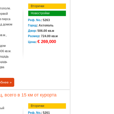
Вторички
тополе.
Новостройки
ервой
в пирса
Реф. No.
: 5263
ед домом
Город
: Ахтополь
Двор
: 506.00 кв.м
в.м.,
Размер
: 724.00 кв.м
€ 269,000
Цена
:
ждом
06 кв.м.
лощадь
ощадь
два
бнее »
 всего в 15 км от курорта
Вторички
ный
Реф. No.
: 5261
,