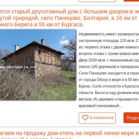
тся старый двухэтажный дом с большим двором в эк
утой природой, село Паницово, Болгария, в 16 км от м
ного Берега и 55 км от Бургаса.
Недвижимость имеет развернуту
застроенную площадь 120 кв.м. 
из: первого этажа с двумя комнат
второго этажа с тремя комнатами
Двор 3200 кв.м. с черешневым са
(около 100 деревьев) и прекрасн
Село Паницово находится в горах,
от города Обзор и моря и в 50 км 
Бургас. Село относится к Бургасс
области. Высота над уровнем мор
метров. Из деревни открывается 
красивый панорамный...
Подро
В ИЗБРАННОЕ
гаем на продажу дом-отель на первой линии моря в