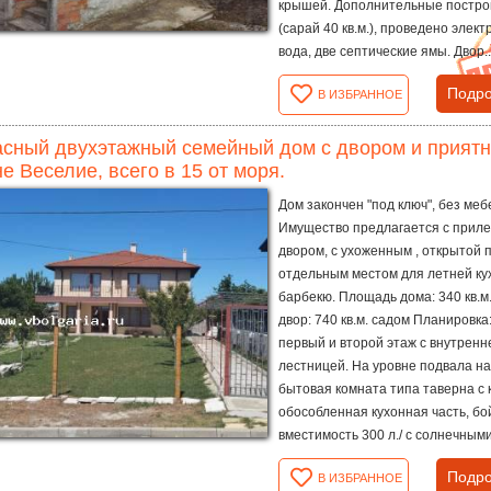
крышей. Дополнительные постро
(сарай 40 кв.м.), проведено элект
вода, две септические ямы. Двор..
Подро
В ИЗБРАННОЕ
сный двухэтажный семейный дом с двором и приятн
е Веселие, всего в 15 от моря.
Дом закончен "под ключ", без меб
Имущество предлагается с прил
двором, с ухоженным , открытой 
отдельным местом для летней ку
барбекю. Площадь дома: 340 кв.м.
двор: 740 кв.м. садом Планировка
первый и второй этаж с внутренн
лестницей. На уровне подвала н
бытовая комната типа таверна с 
обособленная кухонная часть, бо
вместимость 300 л./ с солнечными.
Подро
В ИЗБРАННОЕ