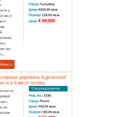
Город
: Гылыбец
я
Двор
: 6500.00 кв.м
ости у
Размер
: 128.00 кв.м
15 км от
€ 69,800
Цена
:
м от
ома
ей
остиная,
ты с
аже три
...
бнее »
улярных деревень Бургасской
ас и в 5 км от пляжа.
Спецпредложения
остоит из
Реф. No.
: 5180
ровкой:
Город
: Росен
ная с
Двор
: 550.00 кв.м
м, на
Размер
: 100.00 кв.м
третьем