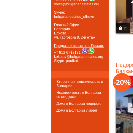
sales@bulgarianestates.org
Skype:
bulgarianestates_elhovo
Главный Офис:
15
Болгария
Елхово
ул. Тарговска 8, 2-й етаж
Представительство в России:
+7 912 6718131
kokotov@bulgarianestates.org
Skype: paulkokl
Недоро
Балкан
-20%
Вторичная недвижимость в
Болгарии
Недвижимость в Болгарии
со скидками
Дома в Болгарии недорого
Дома в Болгарии у моря