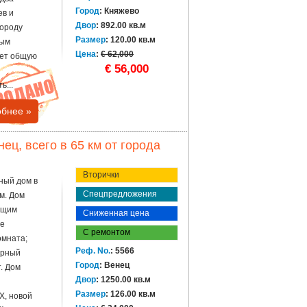
Город
: Княжево
ев и
Двор
: 892.00 кв.м
городу
Размер
: 120.00 кв.м
мым
Цена
:
€ 62,000
еет общую
€ 56,000
ь...
бнее »
ц, всего в 65 км от города
Вторички
ный дом в
Спецпредложения
м. Дом
ющим
Сниженная цена
ве
С ремонтом
омната;
Реф. No.
: 5566
орный
Город
: Венец
. Дом
Двор
: 1250.00 кв.м
Размер
: 126.00 кв.м
Х, новой