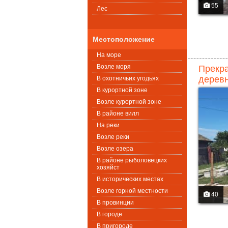
55
Лес
Местоположение
На море
Возле моря
Прекра
деревн
В охотничьих угодьях
В курортной зоне
Возле курортной зоне
В районе вилл
На реки
Возле реки
Возле озера
В районе рыболовецких
хозяйст
В исторических местах
Возле горной местности
40
В провинции
В городе
В пригороде