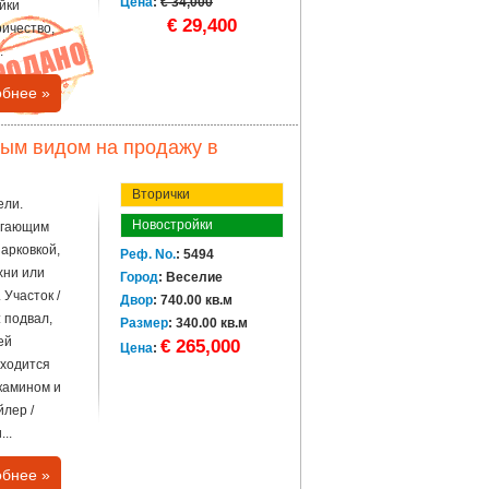
Цена
:
€ 34,000
йки
€ 29,400
ричество,
.
бнее »
ым видом на продажу в
Вторички
ели.
Новостройки
егающим
парковкой,
Реф. No.
: 5494
хни или
Город
: Веселие
 Участок /
Двор
: 740.00 кв.м
: подвал,
Размер
: 340.00 кв.м
ей
€ 265,000
Цена
:
аходится
камином и
йлер /
..
бнее »