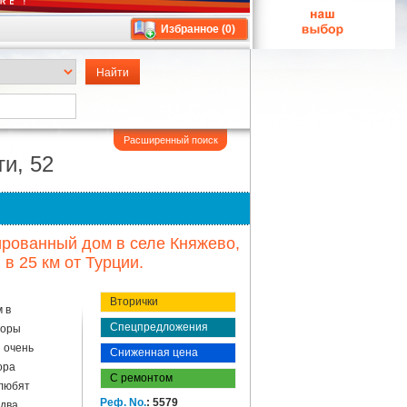
Избранное (
0
)
Расширенный поиск
и, 52
рованный дом в селе Княжево,
 в 25 км от Турции.
Вторички
 в
Спецпредложения
горы
н очень
Сниженная цена
ора
С ремонтом
 любят
Реф. No.
: 5579
 два