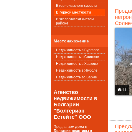
В горнолыжного курорта
Продае
В горной местности
нетрон
В экологически чистом
Солнеч
районе
Местонахожение
Недвижимость в Бургассе
Недвижимость в Сливене
Недвижимость в Хаскове
Недвижимость в Ямболе
Недвижимость во Варне
11
Агенство
недвижимости в
Болгарии
"Болгериан
Естейтс" ООО
Предла
Предлагаем
дома в
Болгарии
,
квартиры в