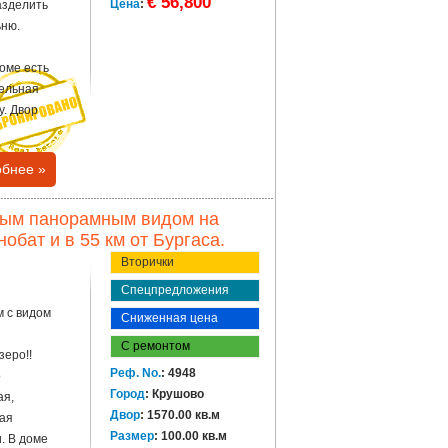
€ 56,800
Цена
:
азделить
ьню.
оме есть
тельная
у. Двор
бнее »
ным панорамным видом на
обат и в 55 км от Бургаса.
Вторички
Спецпредложения
 с видом
Сниженная цена
С ремонтом
зеро!!
Реф. No.
: 4948
о
Город
: Крушово
ая,
Двор
: 1570.00 кв.м
ная
Размер
: 100.00 кв.м
. В доме