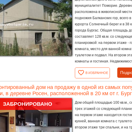
муниципалитет Поморие. Деревн
расположена в живописной местн
подножия Балканских гор, всего в 
курорта Солнечный берег и в 38 к
города Бургас. Общая площадь д
составляет 128 кв.м. со следующ
планировкой: на первом этаже - г
комната, место для ванной комна
туалетом и подвал. На втором эт
комнаты и гостиная. Недвижимость
Подро
В ИЗБРАННОЕ
нтированный дом на продажу в одной из самых поп
и, в деревне Росен, расположенной в 20 км от г. Бург
Дом общей площадью 100 кв.м., с
ЗАБРОНИРОВАНО
трех этажей со следующей плани
на первом этаже находится гости
кухней, ванная комната с туалето
втором этаже три спальни, и на 