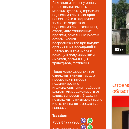
Болгарии и виллы у моря и в
горах, недвижимость на
морских курортах, городская
недвижимость в Болгарии –
новостройки и вторичное
жилье, комерческая
недвижимость – гостиницы,
отели, инвестиционные
проэкты, земельные участки,
офисы; Услуги –
посредничество при покупке,
организация посещений в
37
Болгарию, в том числе и
помощь в получении визы,
билетов, организация
трансфера, гостиница.
Наша команда организует
ознакомительный тур для
просмотра и выбора
недвижимости с
Отремо
индивидуальныйм подбором
област
вариантов, в зависимости от
ваших запросов и бюджета,
познакомит с жизнью в стране
и ответит на интересующие
вопросы.
Телефон:
+359 877777960
+359 887762939