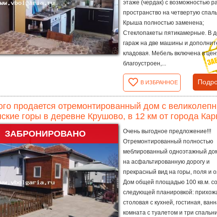
этаже (чердак) с возможностью р
пространство на четвертую спал
Крыша полностью заменена;
Стеклопакеты пятикамерные. В д
гараж на две машины и дополни
кладовая. Мебель включена в цен
благоустроен,...
Подро
В ИЗБРАННОЕ
го продается отремонтированный дом с великолеп
ские горы в деревне Крушово, в 12 км от города Карн
Очень выгодное предложение!!!
ЗАБРОНИРОВАНО
Отремонтированный полностью
меблированный одноэтажный дом
на асфальтированную дорогу и
прекрасный вид на горы, поля и о
Дом общей площадью 100 кв.м. с
следующей планировкой: прихож
столовая с кухней, гостиная, ван
комната с туалетом и три спальни