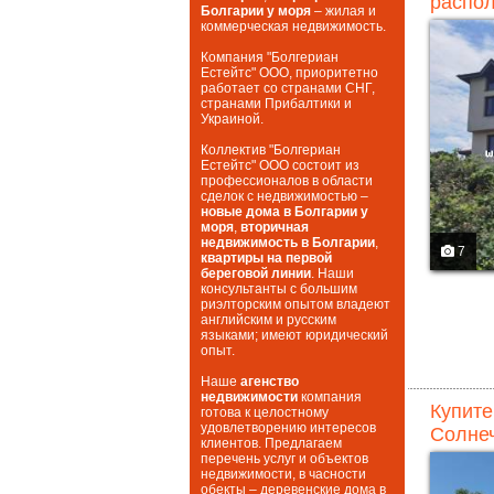
распол
Болгарии у моря
– жилая и
коммерческая недвижимость.
Компания "Болгериан
Естейтс" ООО, приоритетно
работает со странами СНГ,
странами Прибалтики и
Украиной.
Коллектив "Болгериан
Естейтс" ООО состоит из
профессионалов в области
сделок с недвижимостью –
новые дома в Болгарии у
моря
,
вторичная
недвижимость в Болгарии
,
7
квартиры на первой
береговой линии
. Наши
консультанты с большим
риэлторским опытом владеют
английским и русским
языками; имеют юридический
опыт.
Наше
агенство
недвижимости
компания
Купите
готова к целостному
удовлетворению интересов
Солнеч
клиентов. Предлагаем
перечень услуг и объектов
недвижимости, в часности
обекты – деревенские дома в