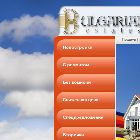
|
Продажи
Новостройки
С ремонтом
Без комисии
Сниженная цена
Спецпредложения
Вторички