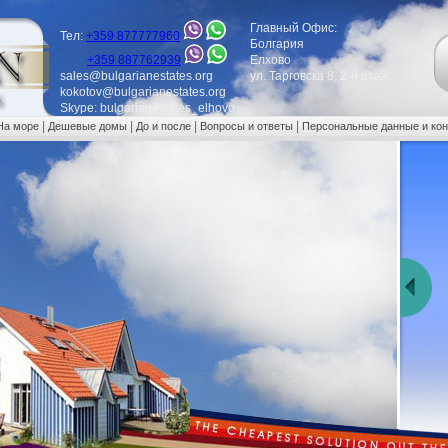
Главный Офис:
Тел:
+359 877777960
Болгария
+359 887762939
Елхово
sales@bulgarianestates.org
ул. Тарговска 8, 2-й етаж
kokotov@bulgarianestates.org
Skype: bulgarianestates_elhovo
|
|
|
|
На море
Дешевые домы
До и после
Вопросы и ответы
Персональные данные и ко