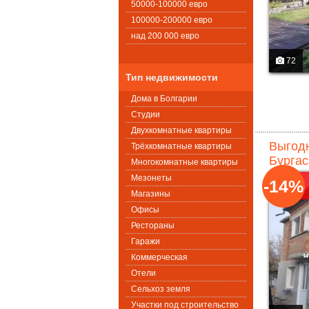
50000-100000 евро
100000-200000 евро
над 200 000 евро
72
Тип недвижимости
Дома в Болгарии
Студии
Двухкомнатные квартиры
Выгодн
Трёхкомнатные квартиры
Бургас
Многокомнатные квартиры
Мезонеты
-14%
Магазины
Офисы
Рестораны
Гаражи
Коммерческая
Oтели
Сельхоз земля
Участки под строительство