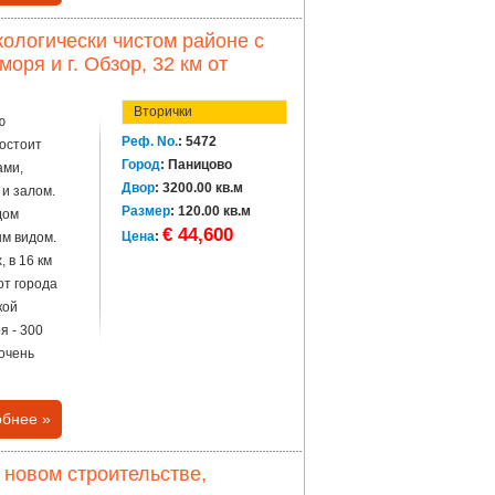
ологически чистом районе с
оря и г. Обзор, 32 км от
Вторички
ю
Реф. No.
: 5472
Состоит
Город
: Паницово
ами,
Двор
: 3200.00 кв.м
 и залом.
Размер
: 120.00 кв.м
дом
€ 44,600
Цена
:
ым видом.
 в 16 км
от города
кой
я - 300
очень
бнее »
 новом строительстве,