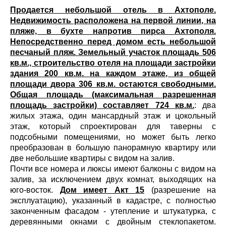
Продается небольшой отель в Ахтополе.
Недвижимость расположена на первой линии, на
пляже, в бухте напротив пирса Ахтополя.
Непосредственно перед домом есть небольшой
песчаный пляж. Земельный участок площадь 506
кв.м., строительство отеля на площади застройки
здания 200 кв.м. на каждом этаже, из общей
площади двора 306 кв.м. остаются свободными.
Общая площадь (максимальная разрешенная
площадь застройки) составляет 724 кв.м.
: два
жилых этажа, один мансардный этаж и цокольный
этаж, который спроектирован для таверны с
подсобными помещениями, но может быть легко
преобразован в большую панорамную квартиру или
две небольшие квартиры с видом на залив.
Почти все номера и люксы имеют балконы с видом на
залив, за исключением двух комнат, выходящих на
юго-восток.
Дом имеет Акт 15
(разрешение на
эксплуатацию), указанный в кадастре, с полностью
законченным фасадом - утепление и штукатурка, с
деревянными окнами с двойным стеклопакетом.