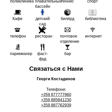
поликлиника
плавательный
теннис
спорт
бассейн
Кафе
детский
билярд
библиотека
сад
телефон
ресторан
почтовое
интернет
отделение
парикмахер
фаст-
бар
фуд
Связаться с Нами
Георги Костадинов
Телефони:
+359 877777960
+359 885841230
+359 887762939