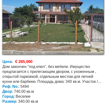
€ 265,000
Цена
:
Дом закончен "под ключ", без мебели. Имущество
предлагается с прилегающим двором, с ухоженным ,
открытой парковкой, отдельным местом для летней
кухни или барбекю. Площадь дома: 340 кв.м. Участок /
двор: 740...
Реф. No.
: 5494
Двор
: 740.00 кв.м
Город
: Веселие
Размер
: 340.00 кв.м