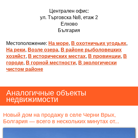
Централен офис:
ул. Търговска №8, етаж 2
Елхово
България
Местоположение:
На море
,
В охотничьих угодьях
,
На реки
,
Возле озера
,
В районе рыболовецких
хозяйст
,
В исторических местах
,
В провинции
,
В
городе
,
В горной местности
,
В экологически
чистом районе
Аналогичные объекты
недвижимости
Новый дом на продажу в селе Черни Врых,
Болгария — всего в нескольких минутах от...