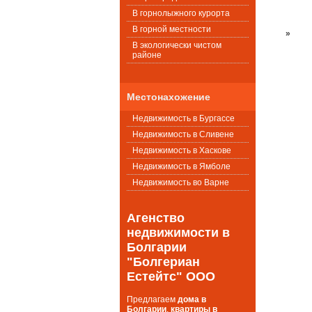
В горнолыжного курорта
В горной местности
»
В экологически чистом
районе
Местонахожение
Недвижимость в Бургассе
Недвижимость в Сливене
Недвижимость в Хаскове
Недвижимость в Ямболе
Недвижимость во Варне
Агенство
недвижимости в
Болгарии
"Болгериан
Естейтс" ООО
Предлагаем
дома в
Болгарии
,
квартиры в