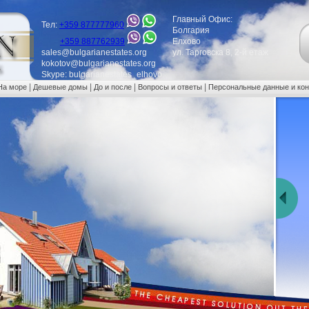
Главный Офис:
Тел:
+359 877777960
Болгария
+359 887762939
Елхово
sales@bulgarianestates.org
ул. Тарговска 8, 2-й етаж
kokotov@bulgarianestates.org
Skype: bulgarianestates_elhovo
|
|
|
|
На море
Дешевые домы
До и после
Вопросы и ответы
Персональные данные и ко