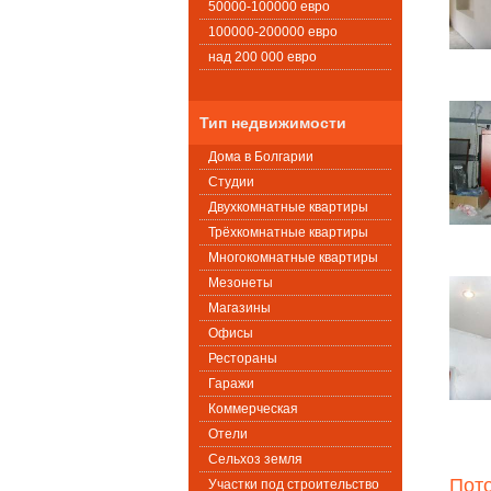
50000-100000 евро
100000-200000 евро
над 200 000 евро
Тип недвижимости
Дома в Болгарии
Студии
Двухкомнатные квартиры
Трёхкомнатные квартиры
Многокомнатные квартиры
Мезонеты
Магазины
Офисы
Рестораны
Гаражи
Коммерческая
Oтели
Сельхоз земля
Пот
Участки под строительство