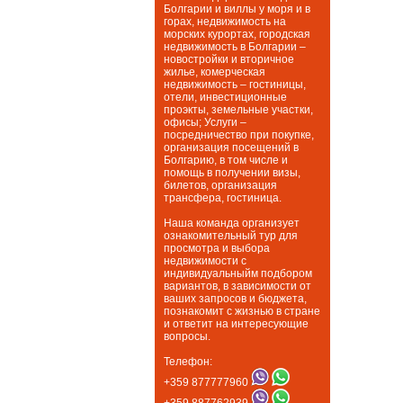
Болгарии и виллы у моря и в
горах, недвижимость на
морских курортах, городская
недвижимость в Болгарии –
новостройки и вторичное
жилье, комерческая
недвижимость – гостиницы,
отели, инвестиционные
проэкты, земельные участки,
офисы; Услуги –
посредничество при покупке,
организация посещений в
Болгарию, в том числе и
помощь в получении визы,
билетов, организация
трансфера, гостиница.
Наша команда организует
ознакомительный тур для
просмотра и выбора
недвижимости с
индивидуальныйм подбором
вариантов, в зависимости от
ваших запросов и бюджета,
познакомит с жизнью в стране
и ответит на интересующие
вопросы.
Телефон:
+359 877777960
+359 887762939