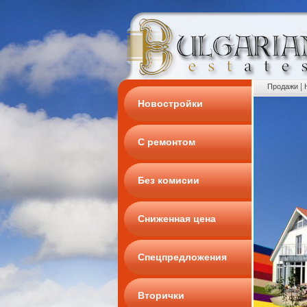
|
Продажи
Новостройки
С ремонтом
Без комисии
Сниженная цена
Спецпредложения
Вторички