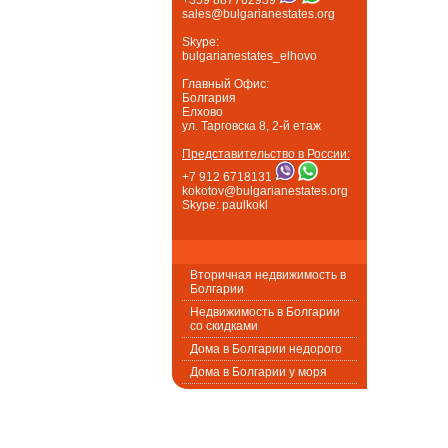
sales@bulgarianestates.org
Skype:
bulgarianestates_elhovo
Главный Офис:
Болгария
Елхово
ул. Тарговска 8, 2-й етаж
Представительство в России:
+7 912 6718131
kokotov@bulgarianestates.org
Skype: paulkokl
Вторичная недвижимость в
Болгарии
Недвижимость в Болгарии
со скидками
Дома в Болгарии недорого
Дома в Болгарии у моря