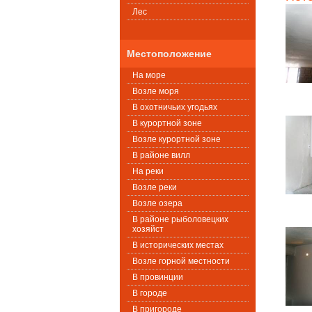
Лес
Местоположение
На море
Возле моря
В охотничьих угодьях
В курортной зоне
Возле курортной зоне
В районе вилл
На реки
Возле реки
Возле озера
В районе рыболовецких
хозяйст
В исторических местах
Возле горной местности
В провинции
В городе
В пригороде