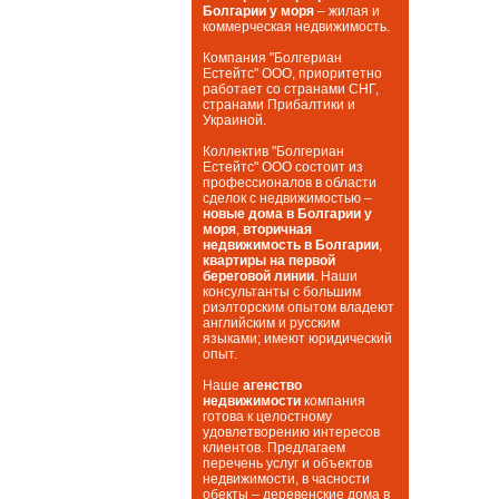
Болгарии у моря
– жилая и
коммерческая недвижимость.
Компания "Болгериан
Естейтс" ООО, приоритетно
работает со странами СНГ,
странами Прибалтики и
Украиной.
Коллектив "Болгериан
Естейтс" ООО состоит из
профессионалов в области
сделок с недвижимостью –
новые дома в Болгарии у
моря
,
вторичная
недвижимость в Болгарии
,
квартиры на первой
береговой линии
. Наши
консультанты с большим
риэлторским опытом владеют
английским и русским
языками; имеют юридический
опыт.
Наше
агенство
недвижимости
компания
готова к целостному
удовлетворению интересов
клиентов. Предлагаем
перечень услуг и объектов
недвижимости, в часности
обекты – деревенские дома в