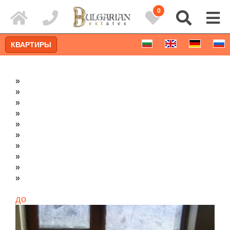
0
КВАРТИРЫ
»
»
»
»
»
»
»
»
»
»
Расширенный поиск
до