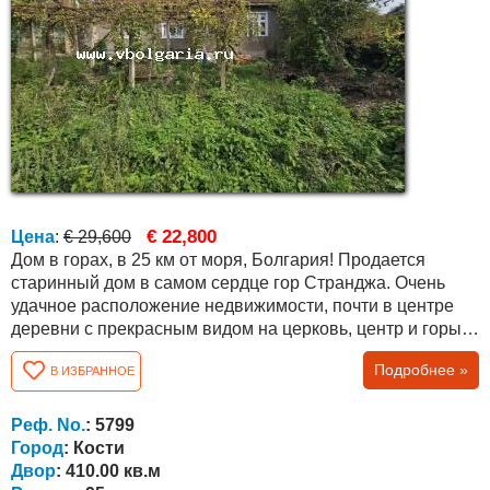
€ 22,800
Цена
:
€ 29,600
Дом в горах, в 25 км от моря, Болгария! Продается
старинный дом в самом сердце гор Странджа. Очень
удачное расположение недвижимости, почти в центре
деревни с прекрасным видом на церковь, центр и горы.
Дом имеет два отдельных входа и возможность
Подробнее »
В ИЗБРАННОЕ
разделить на два отдельных дома. Всего в доме шесть
комнат и гостиная. Общая площадь 95 кв.м. Площадь
двора 410 кв.м. с выходом на асфальтированную дорогу.
Реф. No.
: 5799
Село Кости расположено в...
Город
: Кости
Двор
: 410.00 кв.м