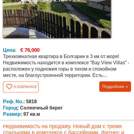
€ 76,000
Цена
:
Трехкомнатная квартира в Болгарии в 3 км от моря!
Недвижимость находится в комплексе “Bay View Villas” -
расположен у подножия горы в тихом и спокойном
месте, на благоустроенной территории. Есть
круглогодичная охрана, бассейны, парковка, магазин,
Подробнее »
В ИЗБРАННОЕ
спа-центр с сауной, паровой баней и фитнес-студией,
детский клуб и игровая площадка. Кроме того, в
распоряжении гостей поле для мини-гольфа. Имеется
Реф. No.
: 5818
Акт 16, сбор за обслуживание 12 евро/кв.м....
Город
: Солнечный берег
Размер
: 97 кв.м
Недвижимость на продажу. Новый дом с тремя
спальнями в комплексе с бассейнами, фитнес и