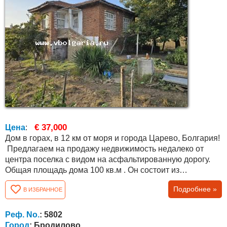
€ 37,000
Цена
:
Дом в горах, в 12 км от моря и города Царево, Болгария!
Предлагаем на продажу недвижимость недалеко от
центра поселка с видом на асфальтированную дорогу.
Общая площадь дома 100 кв.м . Он состоит из
цокольного этажа из трех комнат и второго этажа,
Подробнее »
В ИЗБРАННОЕ
состоящего из вестибюля (зала) и трех комнат. Есть счет
на электричество и воду. Двор ровный, площадью 450
кв.м., НО ЕСТЬ ВОЗМОЖНОСТЬ КУПИТЬ ЕЩЕ 300
Реф. No.
: 5802
КВ.М. у МУНИЦИПАЛИТЕТА ПО ЦЕНЕ ОКОЛО 13 000...
Город
: Бродилово