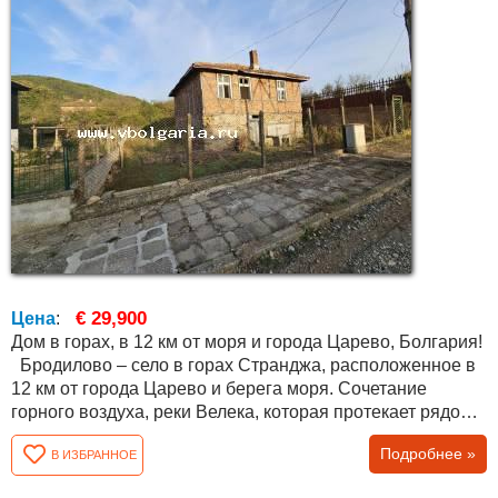
€ 29,900
Цена
:
Дом в горах, в 12 км от моря и города Царево, Болгария!
Бродилово – село в горах Странджа, расположенное в
12 км от города Царево и берега моря. Сочетание
горного воздуха, реки Велека, которая протекает рядом с
селом, и близости к морю, делают его привлекательным
Подробнее »
В ИЗБРАННОЕ
местом для отдыха, постоянного проживания и
экотуризма. В поселке есть несколько магазинов и кафе.