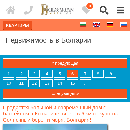
0
КВАРТИРЫ
Недвижимость в Болгарии
« предующая
1
2
3
4
5
6
7
8
9
10
11
12
13
14
15
..
следующая »
Продается большой и современный дом с
Расширенный поиск
бассейном в Кошарице, всего в 5 км от курорта
Солнечный берег и моря, Болгария!