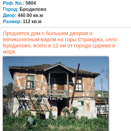
Излюбленное место для болгар и иностранцев. Дом
Реф. No.
: 5804
состоит из двух...
Город
: Бродилово
Двор
: 440.00 кв.м
Размер
: 112 кв.м
Продается дом с большим двором и
великолепным видом на горы Странджа, село
Бродилово, всего в 12 км от города Царево и
моря.