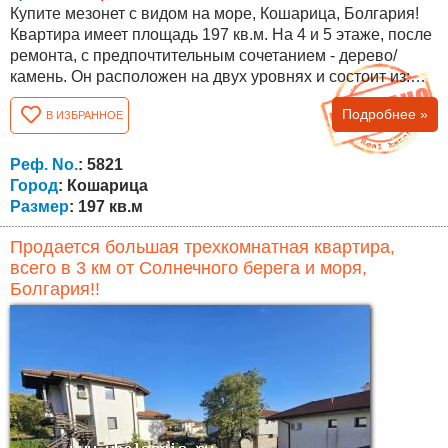
Купите мезонет с видом на море, Кошарица, Болгария!
Квартира имеет площадь 197 кв.м. На 4 и 5 этаже, после
ремонта, с предпочтительным сочетанием - дерево/
камень. Он расположен на двух уровнях и состоит из:
Первый уровень: прихожая, коридор, ванная комната с
Подробнее »
В ИЗБРАННОЕ
душем и туалетом в одном, кухня с обеденной зоной,
соединенная и в то же время отделенная от гостиной,
спальня, две террасы - одна в столовую и одна в
Реф. No.
: 5821
гостиную Второй...
Город
: Кошарица
Размер
: 197 кв.м
Продается большая трехкомнатная квартира,
всего в 3 км от Солнечного берега и моря,
Болгария!!