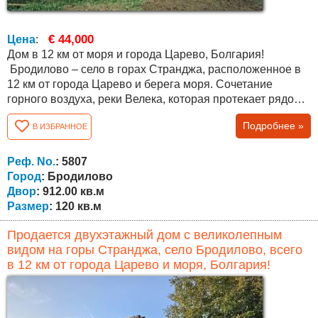
€ 44,000
Цена
:
Дом в 12 км от моря и города Царево, Болгария!
Бродилово – село в горах Странджа, расположенное в
12 км от города Царево и берега моря. Сочетание
горного воздуха, реки Велека, которая протекает рядом с
поселком, и близости к морю, делают его
Подробнее »
В ИЗБРАННОЕ
привлекательным местом для отдыха, постоянного
проживания и экотуризма. В поселке есть несколько
магазинов и кафе. Излюбленное место болгар и
Реф. No.
: 5807
иностранцев. Дом расположен в центральной...
Город
: Бродилово
Двор
: 912.00 кв.м
Размер
: 120 кв.м
Продается двухэтажный дом с великолепным
видом на горы Странджа, село Бродилово, всего
в 12 км от города Царево и моря, Болгария!