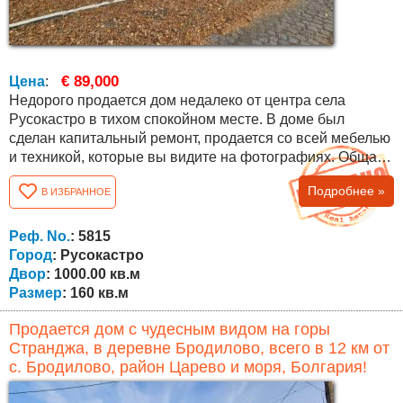
€ 89,000
Цена
:
Недорого продается дом недалеко от центра села
Русокастро в тихом спокойном месте. В доме был
сделан капитальный ремонт, продается со всей мебелью
и техникой, которые вы видите на фотографиях. Общая
квадратура составляет 160 кв.м. со следующей
Подробнее »
В ИЗБРАННОЕ
планировкой: на первом этаже зал с переходом в
столовую и кухню, ванная с туалетом и большая
застекленная веранда (закрытая). Внутренняя лестница
Реф. No.
: 5815
ведет на второй этаж, где расположены три...
Город
: Русокастро
Двор
: 1000.00 кв.м
Размер
: 160 кв.м
Продается дом с чудесным видом на горы
Странджа, в деревне Бродилово, всего в 12 км от
с. Бродилово, район Царево и моря, Болгария!