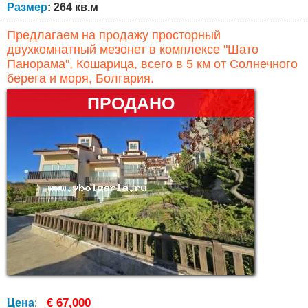
Размер
: 264 кв.м
Предлагаем на продажу просторный
двухкомнатный мезонет в комплексе "Шато
Панорама", Кошарица, всего в 5 км от Солнечного
берега и моря, Болгария.
ПРОДАНО
€ 67,000
Цена
: