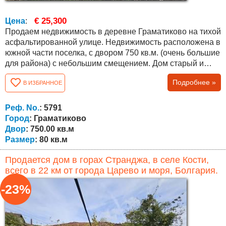
€ 25,300
Цена
:
Продаем недвижимость в деревне Граматиково на тихой
асфальтированной улице. Недвижимость расположена в
южной части поселка, с двором 750 кв.м. (очень большие
для района) с небольшим смещением. Дом старый и
подлежит капитальному ремонту или сносу. Общая
Подробнее »
В ИЗБРАННОЕ
площадь недвижимости составляет 80 кв.м. метров на
двух этажах. Недвижимость, которую мы продаем,
является отличной инвестицией для людей, ищущих
Реф. No.
: 5791
спокойствия, красивой природы,...
Город
: Граматиково
Двор
: 750.00 кв.м
Размер
: 80 кв.м
Продается дом в горах Странджа, в селе Кости,
всего в 22 км от города Царево и моря, Болгария.
-23%