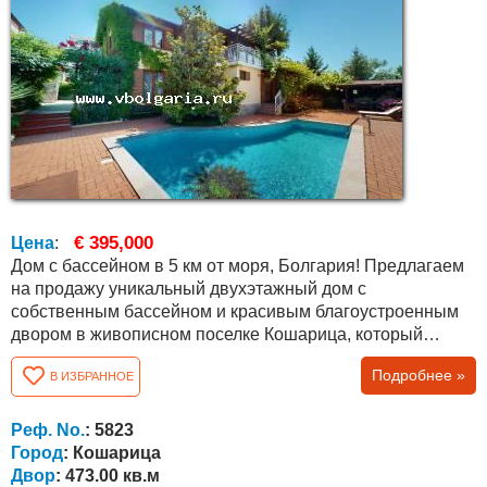
€ 395,000
Цена
:
Дом с бассейном в 5 км от моря, Болгария! Предлагаем
на продажу уникальный двухэтажный дом с
собственным бассейном и красивым благоустроенным
двором в живописном поселке Кошарица, который
находится всего в 5 минутах езды на машине от
Подробнее »
В ИЗБРАННОЕ
морского курорта Солнечный берег и с. Кошарица,
Святой Влас. Климат уникальный – сочетание свежего
морского и горного воздуха. В поселке отличная
Реф. No.
: 5823
инфраструктура - школа, детский сад, церковь,...
Город
: Кошарица
Двор
: 473.00 кв.м