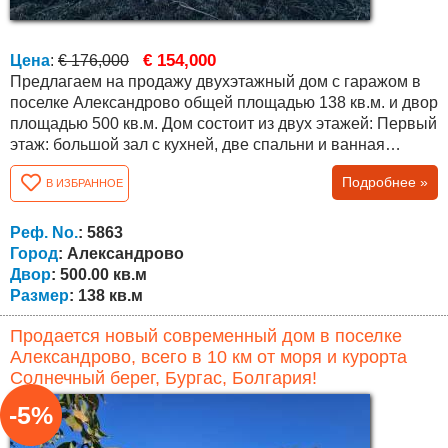
€ 154,000
Цена
:
€ 176,000
Предлагаем на продажу двухэтажный дом с гаражом в
поселке Александрово общей площадью 138 кв.м. и двор
площадью 500 кв.м. Дом состоит из двух этажей: Первый
этаж: большой зал с кухней, две спальни и ванная
комната. Второй этаж состоит из спальни, ванной
Подробнее »
В ИЗБРАННОЕ
комнаты и большой террасы с прекрасным видом. Дом
нуждается лишь в небольшом освежении и готов к
заселению. Продается с мебелью и техникой. Все
Реф. No.
: 5863
необходимое для комфортного отдыха...
Город
: Александрово
Двор
: 500.00 кв.м
Размер
: 138 кв.м
Продается новый современный дом в поселке
Александрово, всего в 10 км от моря и курорта
Солнечный берег, Бургас, Болгария!
-5%