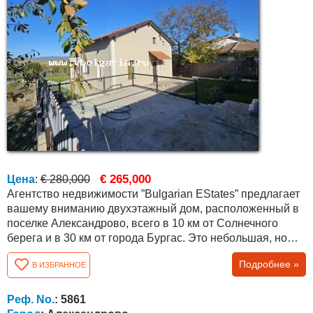
€ 265,000
Цена
:
€ 280,000
Агентство недвижимости ”Bulgarian EStates” предлагает
вашему вниманию двухэтажный дом, расположенный в
поселке Александрово, всего в 10 км от Солнечного
берега и в 30 км от города Бургас. Это небольшая, но
живописная деревня, в которой проживает около 150
Подробнее »
В ИЗБРАННОЕ
постоянных жителей, в основном иностранцев разных
национальностей, таких как немцы, британцы, украинцы,
русские, французы и т.д. Дом двухэтажный и
Реф. No.
: 5861
построенный недавно площадью 180 кв.м.,...