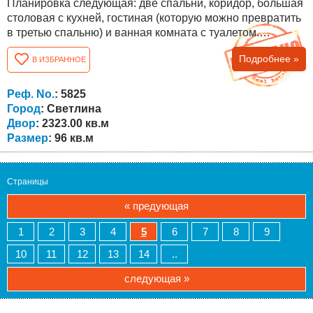
Планировка следующая: две спальни, коридор, большая
столовая с кухней, гостиная (которую можно превратить
в третью спальню) и ванная комната с туалетом.
Площадь двора составляет 2323 кв.м. двор ровный без
Подробнее »
В ИЗБРАННОЕ
спусков, прямоугольной формы. Из двора открывается
великолепный вид на деревню и близлежащие холмы!
Дом находится в отличном состоянии, нуждается лишь в
Реф. No.
: 5825
небольшом обновлении....
Город
: Светлина
Двор
: 2323.00 кв.м
Размер
: 96 кв.м
Страницы
« предующая
1
2
3
4
5
6
7
8
9
10
11
12
13
14
..
следующая »