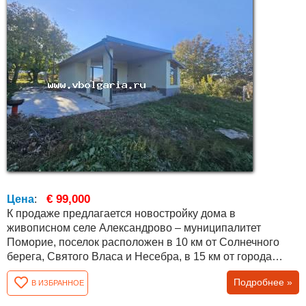
€ 99,000
Цена
:
К продаже предлагается новостройку дома в
живописном селе Александрово – муниципалитет
Поморие, поселок расположен в 10 км от Солнечного
берега, Святого Власа и Несебра, в 15 км от города
Поморие и в 25 км от города Бургас, Болгария! Дом
Подробнее »
В ИЗБРАННОЕ
отделан и оформлен по болгарскому госстандарту (на
этапе без внутренней отделки), есть о тдельные счета на