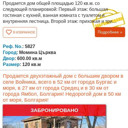
Продается дом общей площадью 120 кв.м. со
следующей планировкой: Первый этаж: большая
гостиная с кухней, ванная комната с туалетом и
внутренняя лестница. Второй этаж: прихожая и три
большие спальни. Также между этажами есть внешняя
Подробнее »
В ИЗБРАННОЕ
лестница! Дом в хорошем состоянии, с полностью
отремонтированной крышей, полностью замененными
окнами и другими улучшениями. Двор, площадь которого
Реф. No.
: 5827
составляет 600 кв.м. огорожена и облагорожена -...
Город
: Момина Църква
Двор
: 600.00 кв.м
Размер
: 120 кв.м
Продается двухэтажный дом с большим двором в
селе Войника, всего в 52 км от города Бургас и
моря, в 27 км от города Средец и в 30 км от
города Ямбол, Болгария! Недорогой дом в 50 км
от моря, Болгария!
ЗАБРОНИРОВАНО