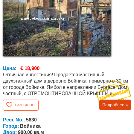
€ 18,900
Цена
:
Отличная инвестиция! Продается массивный
двухэтажный дом в деревне Войника, примерно в 30 км
от города Войника, Ямбол в направлении Бургаса. Дом
частный, с ОТРЕМОНТИРОВАННОЙ КРЫШЕЙ и
частично замененными окнами на первом этаже. Он
Подробнее »
В ИЗБРАННОЕ
состоит из пяти комнат, одна из которых дополнительно
пристроена к дому и готова к проживанию. Первый этаж
выполнен из камня. К дому пристроен каменный навес.
Реф. No.
: 5830
Двор ровный площадью 900 кв.м., а общая...
Город
: Войника
Двор
: 900.00 кв.м