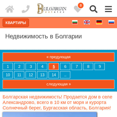
0
КВАРТИРЫ
Недвижимость в Болгарии
« предующая
1
2
3
4
5
6
7
8
9
10
11
12
13
14
..
следующая »
Болгарская недвижимость! Продается дом в селе
Расширенный поиск
Александрово, всего в 10 км от моря и курорта
Солнечный берег, Бургасская область, Болгария!