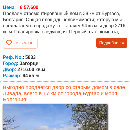
€ 57,600
Цена
:
Продаем отремонтированный дом в 38 км от Бургаса,
Болгария! Общая площадь недвижимости, которую мы
предлагаем на продажу, составляет 94 кв.м. и двор 2716
кв.м. Планировка следующая: Первый этаж: комната,
техническое помещение, кладовая. Второй этаж:
Подробнее »
В ИЗБРАННОЕ
прихожая, гостиная с кухней, спальня и ванная комната
с туалетом. В доме сделан частичный ремонт - новая
крыша, новая сантехника, новый бойлер, новая входная
Реф. No.
: 5833
дверь, отопительная печь...
Город
: Загорци
Двор
: 2716.00 кв.м
Размер
: 94 кв.м
Выгодно продается двор со старым домом в селе
Ливада, всего в 17 км от города Бургас и моря,
Болгария!