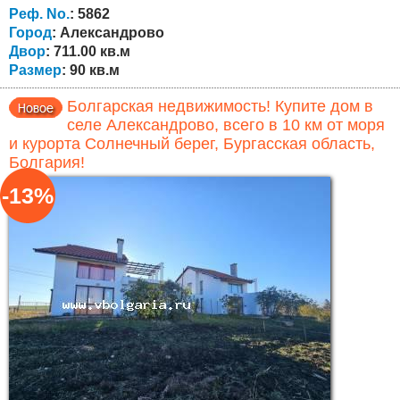
электричество и воду и собственный двор 711 м 2 .
Реф. No.
: 5862
Подъезд к дому по асфальтированной дороге....
Город
: Александрово
Двор
: 711.00 кв.м
Размер
: 90 кв.м
Болгарская недвижимость! Купите дом в
селе Александрово, всего в 10 км от моря
и курорта Солнечный берег, Бургасская область,
Болгария!
-13%