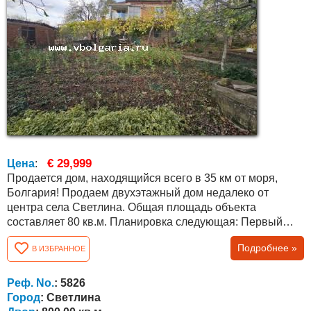
€ 29,999
Цена
:
Продается дом, находящийся всего в 35 км от моря,
Болгария! Продаем двухэтажный дом недалеко от
центра села Светлина. Общая площадь объекта
составляет 80 кв.м. Планировка следующая: Первый
этаж состоит из двух комнат. На втором этаже две
Подробнее »
В ИЗБРАННОЕ
комнаты и кладовая, которую можно переоборудовать в
ванную комнату и туалет. Двор 800 кв.м., есть зонд,
дополнительные постройки, наружная ванная комната и
Реф. No.
: 5826
туалет, гараж и т.д. Дом в хорошем...
Город
: Светлина