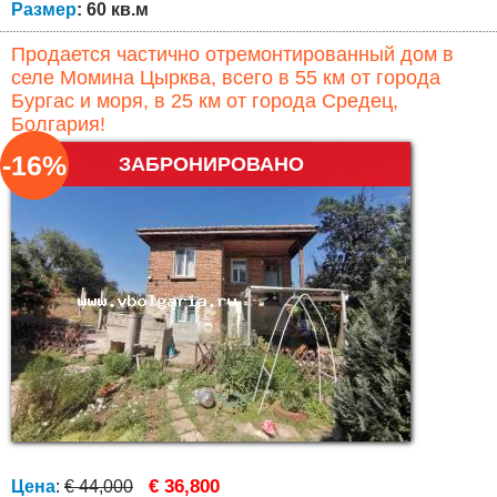
Размер
: 60 кв.м
Продается частично отремонтированный дом в
селе Момина Цырква, всего в 55 км от города
Бургас и моря, в 25 км от города Средец,
Болгария!
-16%
ЗАБРОНИРОВАНО
€ 36,800
Цена
:
€ 44,000