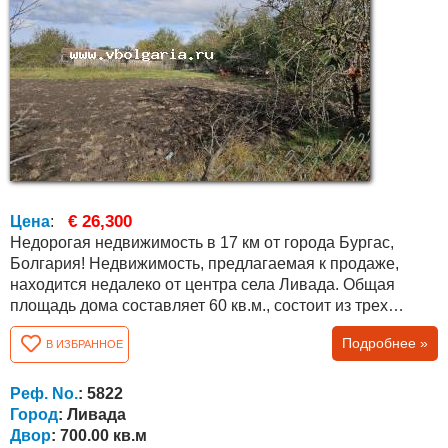
€ 26,300
Цена
:
Недорогая недвижимость в 17 км от города Бургас,
Болгария! Недвижимость, предлагаемая к продаже,
находится недалеко от центра села Ливада. Общая
площадь дома составляет 60 кв.м., состоит из трех
комнат. Наше предложение – продажа двора, поскольку
Подробнее »
В ИЗБРАННОЕ
дом нуждается в капитальном ремонте или в сносе.
Открыт лицевой счет на воду, а на электричество нет, но
за 600 евро через 2-3 месяца можно открыть лицевой
Реф. No.
: 5822
счет и на электричество....
Город
: Ливада
Двор
: 700.00 кв.м