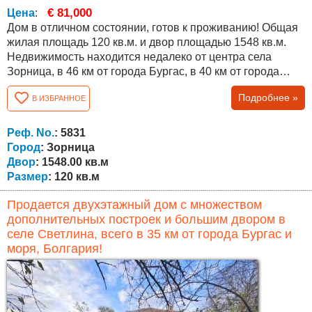
€ 81,000
Цена
:
Дом в отличном состоянии, готов к проживанию! Общая
жилая площадь 120 кв.м. и двор площадью 1548 кв.м.
Недвижимость находится недалеко от центра села
Зорница, в 46 км от города Бургас, в 40 км от города
Ямбол и в 22 км от города Средец! Распределение: -
Подробнее »
В ИЗБРАННОЕ
Первый этаж состоит из: прихожей, гостиной, кухни,
спальни и ванной комнаты с туалетом. - Второй этаж
состоит из: коридора, двух спален, ванной комнаты с
Реф. No.
: 5831
туалетом и террасы. Дом...
Город
: Зорница
Двор
: 1548.00 кв.м
Размер
: 120 кв.м
Продается двухэтажный дом с множеством
дополнительных построек и большим двором в
селе Светлина, всего в 35 км от города Бургас и
моря, Болгария!