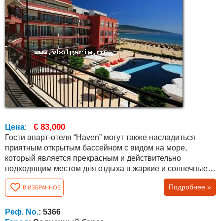
€ 83,000
Цена
:
Гости апарт-отеля “Haven” могут также насладиться
приятным открытым бассейном с видом на море,
который является прекрасным и действительно
подходящим местом для отдыха в жаркие и солнечные
летние дни. В бассейне также есть специальная мелкое
Подробнее »
В ИЗБРАННОЕ
отделение для детей. Стильный ресторан предлагает
богатый выбор невероятно вкусных блюд традиционной
болгарской и европейской кухни. Квартира общей
Реф. No.
: 5366
площадью 52 кв.м. с планировкой между...