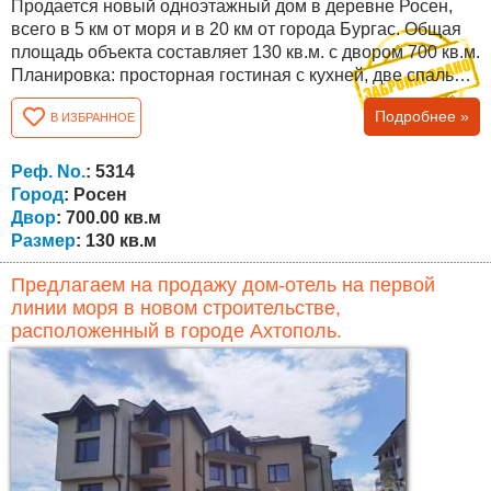
Продается новый одноэтажный дом в деревне Росен,
всего в 5 км от моря и в 20 км от города Бургас. Общая
площадь объекта составляет 130 кв.м. с двором 700 кв.м.
Планировка: просторная гостиная с кухней, две спальни,
ванная комната / туалет, веранда. В подвале дома есть
Подробнее »
В ИЗБРАННОЕ
большая кладовая! Дом продается с современной
мебелью и техникой. Расположение: Деревня Росен
(Бургасская область) расположена в юго-восточной
Реф. No.
: 5314
Болгарии и входит в...
Город
: Росен
Двор
: 700.00 кв.м
Размер
: 130 кв.м
Предлагаем на продажу дом-отель на первой
линии моря в новом строительстве,
расположенный в городе Ахтополь.