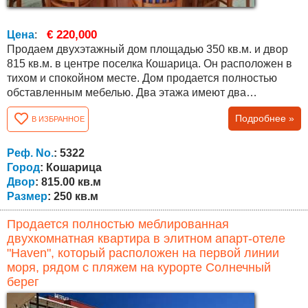
€ 220,000
Цена
:
Продаем двухэтажный дом площадью 350 кв.м. и двор
815 кв.м. в центре поселка Кошарица. Он расположен в
тихом и спокойном месте. Дом продается полностью
обставленным мебелью. Два этажа имеют два
отдельных входа. На первом этаже есть коридор, пять
Подробнее »
В ИЗБРАННОЕ
комнат, мини-кухня и две ванные комнаты, подходящие
для сдачи в аренду. Второй этаж: просторный коридор,
две спальни, одна детская комната, гостиная, столовая и
Реф. No.
: 5322
кухня, ванная комната и прачечная....
Город
: Кошарица
Двор
: 815.00 кв.м
Размер
: 250 кв.м
Продается полностью меблированная
двухкомнатная квартира в элитном апарт-отеле
"Haven", который расположен на первой линии
моря, рядом с пляжем на курорте Солнечный
берег