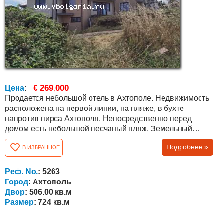
€ 269,000
Цена
:
Продается небольшой отель в Ахтополе. Недвижимость
расположена на первой линии, на пляже, в бухте
напротив пирса Ахтополя. Непосредственно перед
домом есть небольшой песчаный пляж. Земельный
участок площадь 506 кв.м., строительство отеля на
Подробнее »
В ИЗБРАННОЕ
площади застройки здания 200 кв.м. на каждом этаже, из
общей площади двора 306 кв.м. остаются свободными.
Общая площадь (максимальная разрешенная площадь
Реф. No.
: 5263
застройки) составляет 724 кв.м. : два жилых...
Город
: Ахтополь
Двор
: 506.00 кв.м
Размер
: 724 кв.м