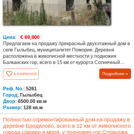
€ 69,800
Цена
:
Предлагаем на продажу прекрасный двухэтажный дом в
селе Гылыбец, муниципалитет Поморие. Деревня
расположена в живописной местности у подножия
Балканских гор, всего в 15 км от курорта Солнечный
берег и в 38 км от города Бургас. Общая площадь дома
Подробнее »
В ИЗБРАННОЕ
составляет 128 кв.м. со следующей планировкой: на
первом этаже - гостиная, комната, место для ванной
комнаты с туалетом и подвал. На втором этаже три
Реф. No.
: 5261
комнаты и гостиная. Недвижимость...
Город
: Гылыбец
Двор
: 6500.00 кв.м
Размер
: 128 кв.м
Полностью отремонтированный дом на продажу в
деревне Бродилово, всего в 12 км от живописного
города Царево и моря, у подножия гор Странджа,