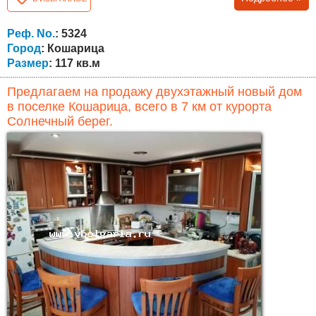
кв.м. Вилла полностью закончена с Актом 16 /
разрешение на введение в эксплуатацию/, меблирована
и полностью оборудованная кухня. Комплекс предлагает
Реф. No.
: 5324
роскошную жизнь, благодаря его...
Город
: Кошарица
Размер
: 117 кв.м
Предлагаем на продажу двухэтажный новый дом
в поселке Кошарица, всего в 7 км от курорта
Солнечный берег.