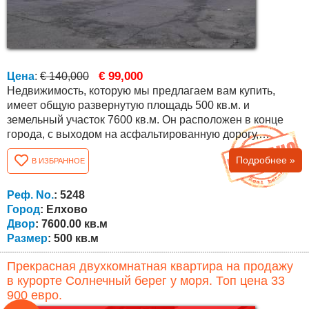
€ 99,000
Цена
:
€ 140,000
Недвижимость, которую мы предлагаем вам купить,
имеет общую развернутую площадь 500 кв.м. и
земельный участок 7600 кв.м. Он расположен в конце
города, с выходом на асфальтированную дорогу,
имеется трехфазное и однофазное электричество,
Подробнее »
В ИЗБРАННОЕ
центральное водоснабжение и канализация. В
настоящее время он функционирует как автомастерская
и автомойка, но его можно превратить в супермаркет,
Реф. No.
: 5248
склад и т.д. В городе Элхово и регионе проживают...
Город
: Елхово
Двор
: 7600.00 кв.м
Размер
: 500 кв.м
Прекрасная двухкомнатная квартира на продажу
в курорте Солнечный берег у моря. Топ цена 33
900 евро.