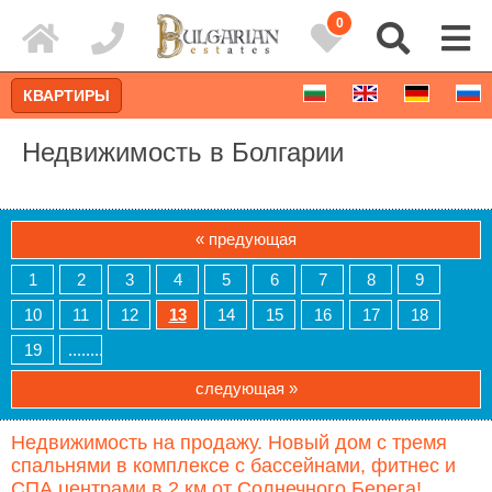
0
КВАРТИРЫ
Недвижимость в Болгарии
« предующая
1
2
3
4
5
6
7
8
9
10
11
12
13
14
15
16
17
18
19
........
следующая »
Расширенный поиск
Недвижимость на продажу. Новый дом с тремя
спальнями в комплексе с бассейнами, фитнес и
СПА центрами в 2 км от Солнечного Берега!