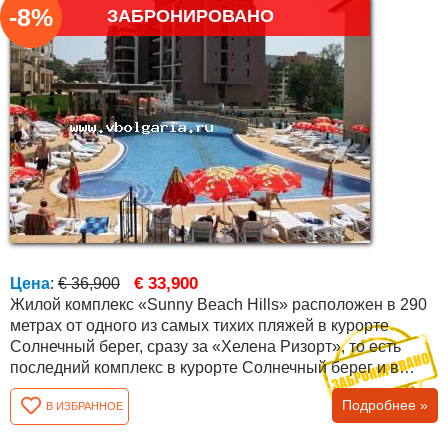
-8%
ЗАБРОНИРОВАНО
€ 33,900
Цена
:
€ 36,900
Жилой комплекс «Sunny Beach Hills» расположен в 290
метрах от одного из самых тихих пляжей в курорте
Солнечный берег, сразу за «Хелена Ризорт», то есть
последний комплекс в курорте Солнечный берег и в
начале г. Святой Влас. Комплекс состоит из трех
Подробнее »
В ИЗБРАННОЕ
массивных зданий, двух больших бассейнов, детского
бассейна, детской площадки, мокрого бара в бассейне,