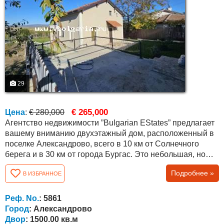
29
€ 265,000
Цена
:
€ 280,000
Агентство недвижимости ”Bulgarian EStates” предлагает
вашему вниманию двухэтажный дом, расположенный в
поселке Александрово, всего в 10 км от Солнечного
берега и в 30 км от города Бургас. Это небольшая, но
живописная деревня, в которой проживает около 150
Подробнее »
В ИЗБРАННОЕ
постоянных жителей, в основном иностранцев разных
национальностей, таких как немцы, британцы, украинцы,
русские, французы и т.д. Дом двухэтажный и
Реф. No.
: 5861
построенный недавно площадью 180 кв.м.,...
Город
: Александрово
Двор
: 1500.00 кв.м