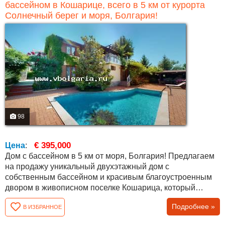
бассейном в Кошарице, всего в 5 км от курорта
Солнечный берег и моря, Болгария!
98
€ 395,000
Цена
:
Дом с бассейном в 5 км от моря, Болгария! Предлагаем
на продажу уникальный двухэтажный дом с
собственным бассейном и красивым благоустроенным
двором в живописном поселке Кошарица, который
находится всего в 5 минутах езды на машине от
Подробнее »
В ИЗБРАННОЕ
морского курорта Солнечный берег и с. Кошарица,
Святой Влас. Климат уникальный – сочетание свежего