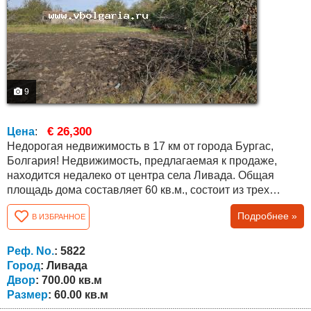
9
€ 26,300
Цена
:
Недорогая недвижимость в 17 км от города Бургас,
Болгария! Недвижимость, предлагаемая к продаже,
находится недалеко от центра села Ливада. Общая
площадь дома составляет 60 кв.м., состоит из трех
комнат. Наше предложение – продажа двора, поскольку
Подробнее »
В ИЗБРАННОЕ
дом нуждается в капитальном ремонте или в сносе.
Открыт лицевой счет на воду, а на электричество нет, но
за 600 евро через 2-3 месяца можно открыть лицевой
Реф. No.
: 5822
счет и на электричество....
Город
: Ливада
Двор
: 700.00 кв.м
Размер
: 60.00 кв.м