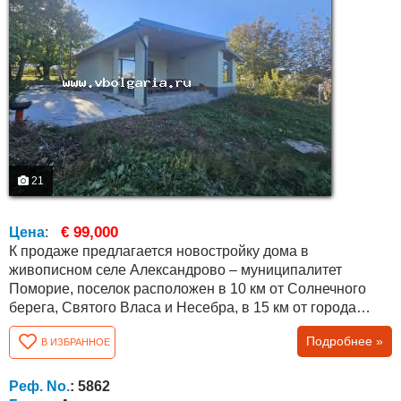
21
€ 99,000
Цена
:
К продаже предлагается новостройку дома в
живописном селе Александрово – муниципалитет
Поморие, поселок расположен в 10 км от Солнечного
берега, Святого Власа и Несебра, в 15 км от города
Поморие и в 25 км от города Бургас, Болгария! Дом
Подробнее »
В ИЗБРАННОЕ
отделан и оформлен по болгарскому госстандарту (на
этапе без внутренней отделки), есть о тдельные счета на
электричество и воду и собственный двор 711 м 2 .
Реф. No.
: 5862