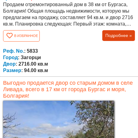
Продаем отремонтированный дом в 38 км от Бургаса,
Болгария! Общая площадь недвижимости, которую мы
предлагаем на продажу, составляет 94 кв.м. и двор 2716
кв.м. Планировка следующая: Первый этаж: комната,
техническое помещение, кладовая. Второй этаж:
Подробнее »
В ИЗБРАННОЕ
прихожая, гостиная с кухней, спальня и ванная комната
с туалетом. В доме сделан частичный ремонт - новая
крыша, новая сантехника, новый бойлер, новая входная
Реф. No.
: 5833
дверь, отопительная печь...
Город
: Загорци
Двор
: 2716.00 кв.м
Размер
: 94.00 кв.м
Выгодно продается двор со старым домом в селе
Ливада, всего в 17 км от города Бургас и моря,
Болгария!