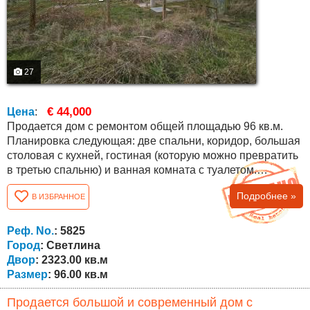
27
€ 44,000
Цена
:
Продается дом с ремонтом общей площадью 96 кв.м.
Планировка следующая: две спальни, коридор, большая
столовая с кухней, гостиная (которую можно превратить
в третью спальню) и ванная комната с туалетом.
Площадь двора составляет 2323 кв.м. двор ровный без
Подробнее »
В ИЗБРАННОЕ
спусков, прямоугольной формы. Из двора открывается
великолепный вид на деревню и близлежащие холмы!
Дом находится в отличном состоянии, нуждается лишь в
Реф. No.
: 5825
небольшом обновлении....
Город
: Светлина
Двор
: 2323.00 кв.м
Размер
: 96.00 кв.м
Продается большой и современный дом с