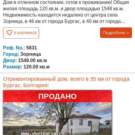
Дом в отличном состоянии, готов к проживанию! Общая
жилая площадь 120 кв.м. и двор площадью 1548 кв.м.
Недвижимость находится недалеко от центра села
Зорница, в 46 км от города Бургас, в 40 км от города
Ямбол и в 22 км от города Средец! Распределение: -
Подробнее »
В ИЗБРАННОЕ
Первый этаж состоит из: прихожей, гостиной, кухни,
спальни и ванной комнаты с туалетом. - Второй этаж
состоит из: коридора, двух спален, ванной комнаты с
Реф. No.
: 5831
туалетом и террасы. Дом...
Город
: Зорница
Двор
: 1548.00 кв.м
Размер
: 120.00 кв.м
Отремонтированный дом, всего в 35 км от города
Бургас, Болгария!
ПРОДАНО