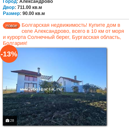
Подъезд к дому по асфальтированной дороге....
Город
: Александрово
Двор
: 711.00 кв.м
Размер
: 90.00 кв.м
Болгарская недвижимость! Купите дом в
селе Александрово, всего в 10 км от моря
и курорта Солнечный берег, Бургасская область,
Болгария!
-13%
28