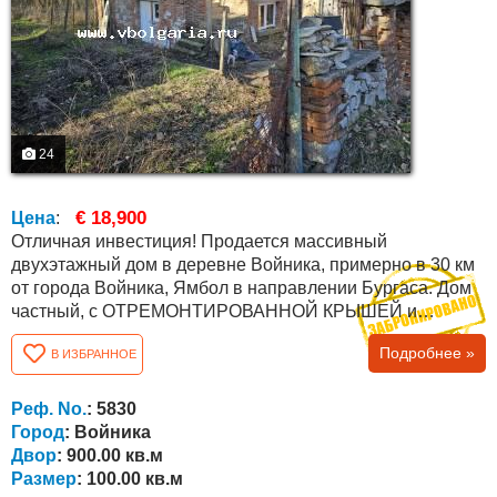
24
€ 18,900
Цена
:
Отличная инвестиция! Продается массивный
двухэтажный дом в деревне Войника, примерно в 30 км
от города Войника, Ямбол в направлении Бургаса. Дом
частный, с ОТРЕМОНТИРОВАННОЙ КРЫШЕЙ и
частично замененными окнами на первом этаже. Он
Подробнее »
В ИЗБРАННОЕ
состоит из пяти комнат, одна из которых дополнительно
пристроена к дому и готова к проживанию. Первый этаж
выполнен из камня. К дому пристроен каменный навес.
Реф. No.
: 5830
Двор ровный площадью 900 кв.м., а общая...
Город
: Войника
Двор
: 900.00 кв.м
Размер
: 100.00 кв.м