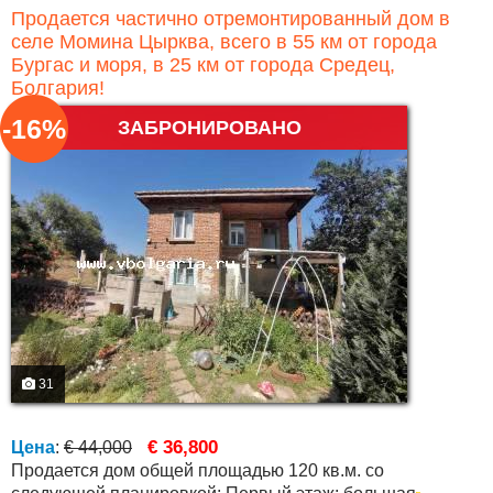
Продается частично отремонтированный дом в
селе Момина Цырква, всего в 55 км от города
Бургас и моря, в 25 км от города Средец,
Болгария!
-16%
ЗАБРОНИРОВАНО
31
€ 36,800
Цена
:
€ 44,000
Продается дом общей площадью 120 кв.м. со