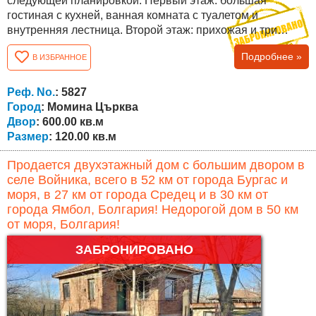
следующей планировкой: Первый этаж: большая
гостиная с кухней, ванная комната с туалетом и
внутренняя лестница. Второй этаж: прихожая и три
большие спальни. Также между этажами есть внешняя
Подробнее »
В ИЗБРАННОЕ
лестница! Дом в хорошем состоянии, с полностью
отремонтированной крышей, полностью замененными
окнами и другими улучшениями. Двор, площадь которого
Реф. No.
: 5827
составляет 600 кв.м. огорожена и облагорожена -...
Город
: Момина Църква
Двор
: 600.00 кв.м
Размер
: 120.00 кв.м
Продается двухэтажный дом с большим двором в
селе Войника, всего в 52 км от города Бургас и
моря, в 27 км от города Средец и в 30 км от
города Ямбол, Болгария! Недорогой дом в 50 км
от моря, Болгария!
ЗАБРОНИРОВАНО