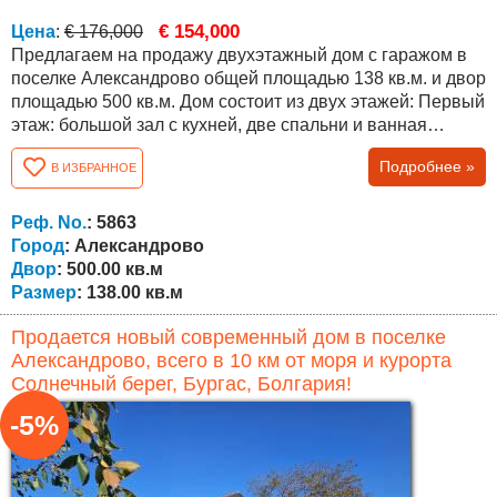
€ 154,000
Цена
:
€ 176,000
Предлагаем на продажу двухэтажный дом с гаражом в
поселке Александрово общей площадью 138 кв.м. и двор
площадью 500 кв.м. Дом состоит из двух этажей: Первый
этаж: большой зал с кухней, две спальни и ванная
комната. Второй этаж состоит из спальни, ванной
Подробнее »
В ИЗБРАННОЕ
комнаты и большой террасы с прекрасным видом. Дом
нуждается лишь в небольшом освежении и готов к
заселению. Продается с мебелью и техникой. Все
Реф. No.
: 5863
необходимое для комфортного отдыха...
Город
: Александрово
Двор
: 500.00 кв.м
Размер
: 138.00 кв.м
Продается новый современный дом в поселке
Александрово, всего в 10 км от моря и курорта
Солнечный берег, Бургас, Болгария!
-5%