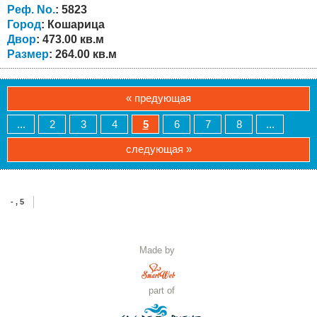
морского и горного воздуха. В поселке отличная
Реф. No.
: 5823
инфраструктура - школа, детский сад, церковь,...
Город
: Кошарица
Двор
: 473.00 кв.м
Размер
: 264.00 кв.м
« предующая
...
2
3
4
5
6
7
8
...
следующая »
- , 5
Made by
part of