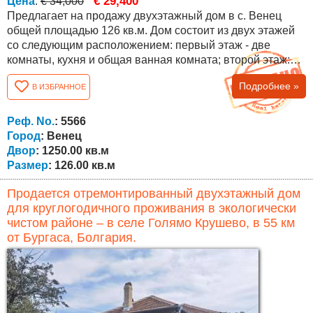
€ 29,400
Цена
:
€ 34,000
Предлагает на продажу двухэтажный дом в с. Венец
общей площадью 126 кв.м. Дом состоит из двух этажей
со следующим расположением: первый этаж - две
комнаты, кухня и общая ванная комната; второй этаж:
две комнаты, просторный коридор, ванная комната и
Подробнее »
В ИЗБРАННОЕ
туалет. Дом после ремонта со сменными стеклопакетами
ПВХ, дверями ПВХ, новой крышей. Дополнительные
постройки (сарай 40 кв.м.), проведено электричество,
Реф. No.
: 5566
вода, две септические ямы. Двор...
Город
: Венец
Двор
: 1250.00 кв.м
Размер
: 126.00 кв.м
Продается отремонтированный двухэтажный дом
для круглогодичного проживания в экологически
чистом районе – в селе Голямо Крушево, в 55 км
от Бургаса, Болгария.