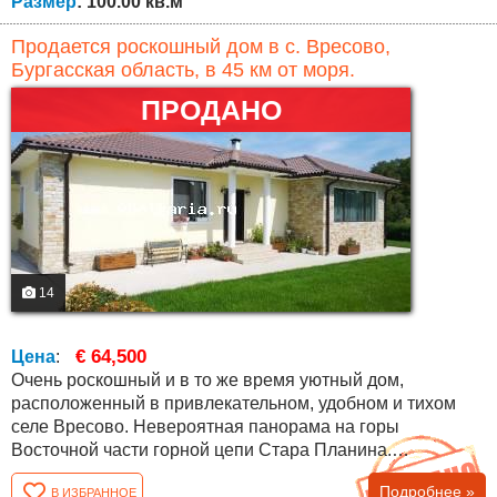
Размер
: 100.00 кв.м
Продается роскошный дом в с. Вресово,
Бургасская область, в 45 км от моря.
ПРОДАНО
14
€ 64,500
Цена
:
Очень роскошный и в то же время уютный дом,
расположенный в привлекательном, удобном и тихом
селе Вресово. Невероятная панорама на горы
Восточной части горной цепи Стара Планина.
Расстояния: до аэропорта в Бургасе - 45 км, до г. Айтос в
Подробнее »
В ИЗБРАННОЕ
15 км. Планировка: большая гостиная, совмещенная с