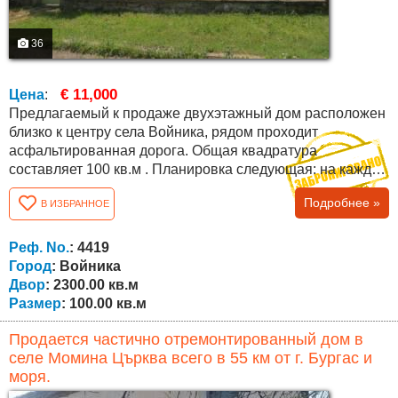
36
€ 11,000
Цена
:
Предлагаемый к продаже двухэтажный дом расположен
близко к центру села Войника, рядом проходит
асфальтированная дорога. Общая квадратура
составляет 100 кв.м . Планировка следующая: на каждом
этаже имеется по одному залу, две комнаты и удобное
Подробнее »
В ИЗБРАННОЕ
место для ванны и туалета. Дом в отличном состоянии:
перекрыта крыша, потолки и стены без трещин.
Продается с мебелью с фотографий. Площадь двора
Реф. No.
: 4419
2300 кв.м., во дворе имеется колодец, навесы,...
Город
: Войника
Двор
: 2300.00 кв.м
Размер
: 100.00 кв.м
Продается частично отремонтированный дом в
селе Момина Църква всего в 55 км от г. Бургас и
моря.