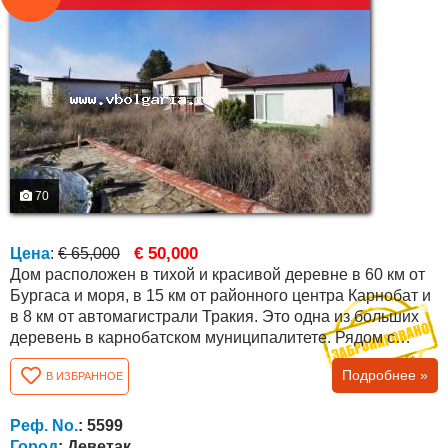
70
€ 50,000
Цена
:
€ 65,000
Дом расположен в тихой и красивой деревне в 60 км от
Бургаса и моря, в 15 км от районного центра Карнобат и
в 8 км от автомагистрали Тракия. Это одна из больших
деревень в карнобатском муниципалитете. Рядом с
селом в 15-16 км к западу от Карнобата находится
Подробнее »
В ИЗБРАННОЕ
Стралджанское озеро. Дом имеет общую застроенную
площадь 150 кв.м., а двор имеет площадь 3900 кв.м .
Недвижимость полностью реконструирована, с
Реф. No.
: 5599
обновлением всех видов установок, кровли,...
Город
: Деветак