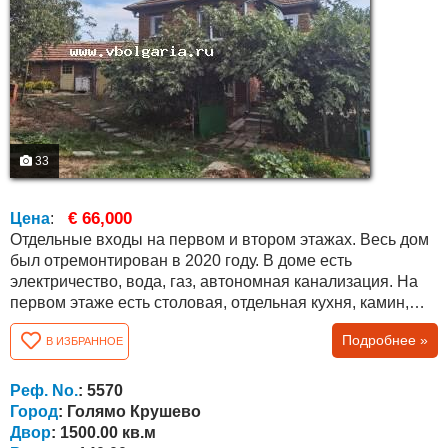
33
€ 66,000
Цена
:
Отдельные входы на первом и втором этажах. Весь дом
был отремонтирован в 2020 году. В доме есть
электричество, вода, газ, автономная канализация. На
первом этаже есть столовая, отдельная кухня, камин,
ванная комната с туалетом и коридор. На втором этаже
Подробнее »
В ИЗБРАННОЕ
есть три спальни, гардеробная, туалет и коридор. Дом
обставлен немецкой мебелью и техникой. В каждой
комнате есть автономное электрическое отопление, а на
Реф. No.
: 5570
первом этаже - дровяная...
Город
: Голямо Крушево
Двор
: 1500.00 кв.м