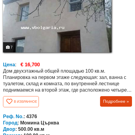
7
€ 16,700
Цена
:
Дом двухэтажный общей площадью 100 кв.м.
Планировка на первом этаже следующая: зал, ванна с
туалетом, склад и комната, по внутренней лестнице
поднимаемся на второй этаж, где расположено четыре
комнаты. Крыша полностью отремонтирована 3-4 года
Подробнее »
В ИЗБРАННОЕ
назад, оконные рамы заменены, но не везде, наружные
стены шпаклеваны и др. Площадь двора составляет 500
кв.м . Из дома открывается прекрасный вид.
Реф. No.
: 4376
Расположение: Деревне Момина Цырква...
Город
: Момина Църква
Двор
: 500.00 кв.м