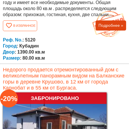
году и имеет все необходимые документы. Общая
площадь около 80 кв.м . распределяется следующим
образом: прихожая, гостиная, кухня, две спальни,
ванная комната с туалетом и чердак. Двор 1390 кв.м. и
Подробнее »
В ИЗБРАННОЕ
есть гараж, дополнительные постройки, виноградник и
ухоженный сад с множеством фруктовых деревьев. Дом
продается полностью меблированным! Дом расположен
Реф. No.
: 5120
близко к центру деревни и...
Город
: Кубадин
Двор
: 1390.00 кв.м
Размер
: 80.00 кв.м
Недорого продается отремонтированный дом с
великолепным панорамным видом на Балканские
горы в деревне Крушово, в 12 км от города
Карнобат и в 55 км от Бургаса.
-20%
ЗАБРОНИРОВАНО