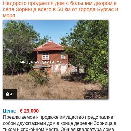
Недорого продается дом с большим двором в
селе Зорница всего в 50 км от города Бургас и
моря.
42
€ 29,000
Цена
:
Предлагаемое к продаже имущество представляет
собой двухэтажный дом в конце деревни Зорница в
тихом и спокойном месте. Общая квадратура дома