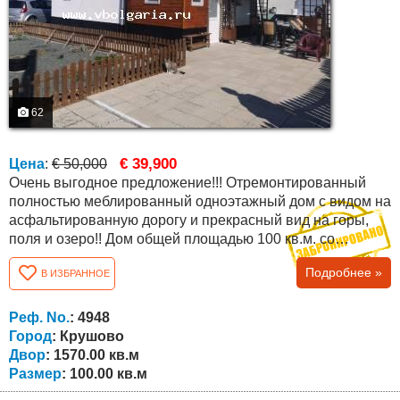
62
€ 39,900
Цена
:
€ 50,000
Очень выгодное предложение!!! Отремонтированный
полностью меблированный одноэтажный дом с видом на
асфальтированную дорогу и прекрасный вид на горы,
поля и озеро!! Дом общей площадью 100 кв.м. со
следующей планировкой: прихожая, столовая с кухней,
Подробнее »
В ИЗБРАННОЕ
гостиная, ванная комната с туалетом и три спальни. В
доме есть два отдельных входа. Он продается со всей
мебелью и оборудованием (кондиционер, холодильник,
Реф. No.
: 4948
морозильник, стиральная...
Город
: Крушово
Двор
: 1570.00 кв.м
Размер
: 100.00 кв.м