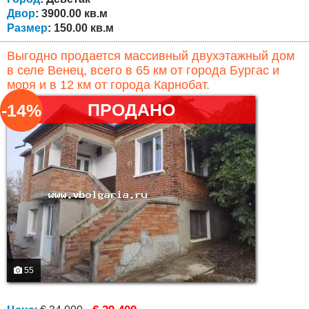
Двор
: 3900.00 кв.м
Размер
: 150.00 кв.м
Выгодно продается массивный двухэтажный дом
в селе Венец, всего в 65 км от города Бургас и
моря и в 12 км от города Карнобат.
ПРОДАНО
-14%
55