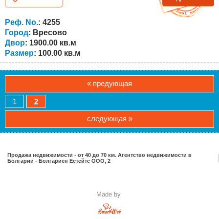
кухней (40 кв.м.), две спальни, две ванные комнаты с
туалетами, влажное помещение для стиральной
Реф. No.
: 4255
машины и просторный коридор. Гараж и складское...
Город
: Вресово
Двор
: 1900.00 кв.м
Размер
: 100.00 кв.м
« предующая
1
2
следующая »
Продажа недвижимости - от 40 до 70 км. Агентство недвижимости в
Болгарии - Болгариен Естейтс ООО, 2
Made by