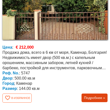
€ 212,000
Цена
:
Продажа дома, всего в 6 км от моря, Каменар, Болгария!
Недвижимость имеет двор (500 кв.м.) с капельным
орошением, массивным забором, летней кухней /
барбекю, постройкой для инструментов, парковочным
местом...
Реф. No.
: 5747
Двор
: 500.00 кв.м
Город
: Каменар
Размер
: 144.00 кв.м
Подробнее »
В ИЗБРАННОЕ