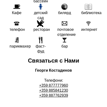
бассейн
Кафе
детский
билярд
библиотека
сад
телефон
ресторан
почтовое
интернет
отделение
парикмахер
фаст-
бар
фуд
Связаться с Нами
Георги Костадинов
Телефони:
+359 877777960
+359 885841230
+359 887762939