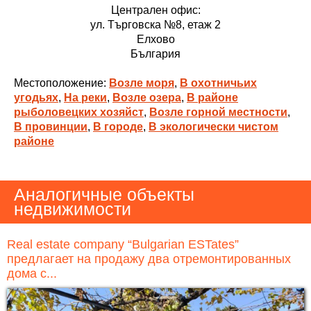
Централен офис:
ул. Търговска №8, етаж 2
Елхово
България
Местоположение:
Возле моря
,
В охотничьих
угодьях
,
На реки
,
Возле озера
,
В районе
рыболовецких хозяйст
,
Возле горной местности
,
В провинции
,
В городе
,
В экологически чистом
районе
Аналогичные объекты
недвижимости
Real estate company “Bulgarian ESTates”
предлагает на продажу два отремонтированных
дома с...