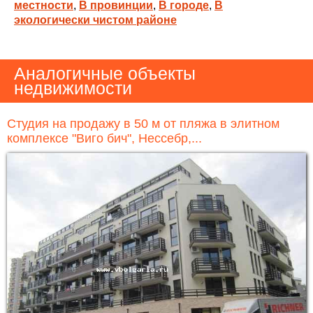
местности
,
В провинции
,
В городе
,
В
экологически чистом районе
Аналогичные объекты
недвижимости
Студия на продажу в 50 м от пляжа в элитном
комплексе "Виго бич", Нессебр,...