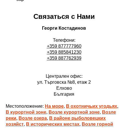
Связаться с Нами
Георги Костадинов
Телефони:
+359 877777960
+359 885841230
+359 887762939
Централен офис:
ул. Търговска №8, етаж 2
Елхово
България
Местоположение:
На море
,
В охотничьих угодьях
,
В курортной зоне
,
Возле курортной зоне
,
Возле
реки
,
Возле озера
,
В районе рыболовецких
хозяйст
,
В исторических местах
,
Возле горной