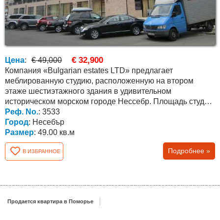
€ 32,900
Цена
:
€ 49,000
Компания «Bulgarian estates LTD» предлагает
меблированную студию, расположенную на втором
этаже шестиэтажного здания в удивительном
историческом морском городе Нессебр. Площадь студии
составляет 49,06 кв. м....
Реф. No.
: 3533
Город
: Несебър
Размер
: 49.00 кв.м
Подробнее »
В ИЗБРАННОЕ
Продается квартира в Поморье