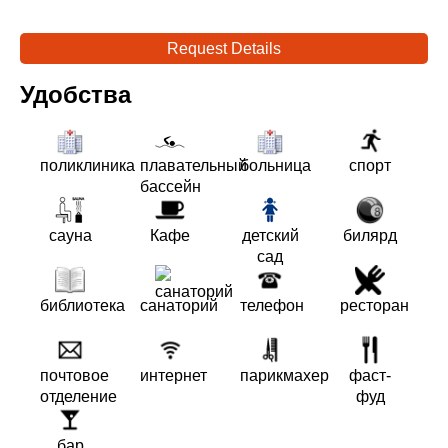
Request Details
Удобства
поликлиника
плавательный
больница
спорт
бассейн
сауна
Кафе
детский
билярд
сад
библиотека
санаторий
телефон
ресторан
почтовое
интернет
парикмахер
фаст-
отделение
фуд
бар