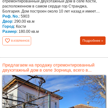
отремонтированный двухэтажный дом в селе Кости,
расположенном в самом сердце гор Странджа,
Болгария. Дом построен около 10 лет назад и имеет
железобетонные...
Реф. No.
: 5903
Двор
: 290.00 кв.м
Город
: Кости
Размер
: 180.00 кв.м
Подробнее »
В ИЗБРАННОЕ
Предлагаем на продажу отремонтированный
двухэтажный дом в селе Зорница, всего в...