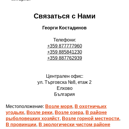
Связаться с Нами
Георги Костадинов
Телефони:
+359 877777960
+359 885841230
+359 887762939
Централен офис:
ул. Търговска №8, етаж 2
Елхово
България
Местоположение:
Возле моря
,
В охотничьих
угодьях
,
Возле реки
,
Возле озера
,
В районе
рыболовецких хозяйст
,
Возле горной местности
,
В провинции
,
В экологически чистом районе