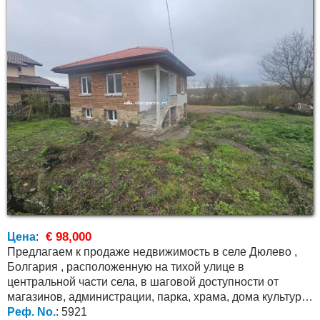
€ 98,000
Цена
:
Предлагаем к продаже недвижимость в селе Дюлево ,
Болгария , расположенную на тихой улице в
центральной части села, в шаговой доступности от
магазинов, администрации, парка, храма, дома культуры
и кафе. До...
Реф. No.
: 5921