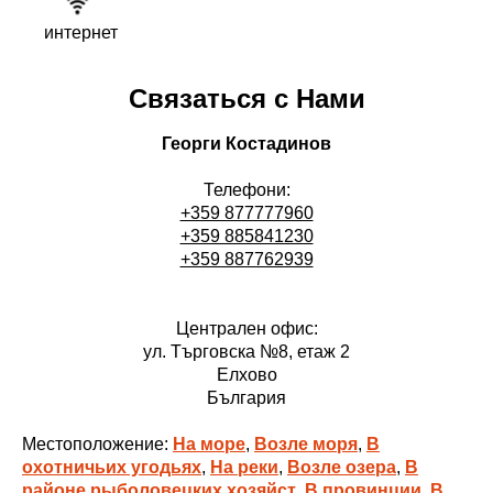
интернет
Связаться с Нами
Георги Костадинов
Телефони:
+359 877777960
+359 885841230
+359 887762939
Централен офис:
ул. Търговска №8, етаж 2
Елхово
България
Местоположение:
На море
,
Возле моря
,
В
охотничьих угодьях
,
На реки
,
Возле озера
,
В
районе рыболовецких хозяйст
,
В провинции
,
В