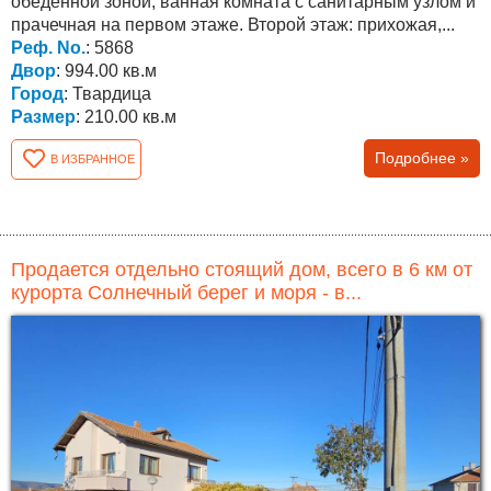
обеденной зоной, ванная комната с санитарным узлом и
прачечная на первом этаже. Второй этаж: прихожая,...
Реф. No.
: 5868
Двор
: 994.00 кв.м
Город
: Твардица
Размер
: 210.00 кв.м
Подробнее »
В ИЗБРАННОЕ
Продается отдельно стоящий дом, всего в 6 км от
курорта Солнечный берег и моря - в...