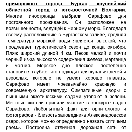
приморского города Бургас, крупнейший
областной город в юго-восточной Болгарии.
Многие иностранцы выбрали Сарафово для
постоянного проживания. Он расположен на
возвышенности, ведущей к Черному морю. Благодаря
своему расположению в Бургасском заливе, средняя
температура морской воды является высокой, что
продлевает туристический сезон до конца октября.
Пляж широкий длиной 4 км. Песок мелкий и почти
черный из-за высокого содержания железа, марганца
и магния. Морское дно плоское, постепенно
становится глубже, что подходит для купания детей и
взрослых, которые не умеют хорошо плавать.
Сарафово имеет чрезвычайно красивую и
современную архитектуру. Симпатичные дворы с
пышными экзотическими садами утопают в зелени.
Местные жители приняли участие в конкурсе садов
Сарафово. Любопытный факт для орнитологов и
фотографов - близость заповедника Александровское
озеро, которое можно определенно назвать «птичьим
раем». Построена отличная дорожная сеть от