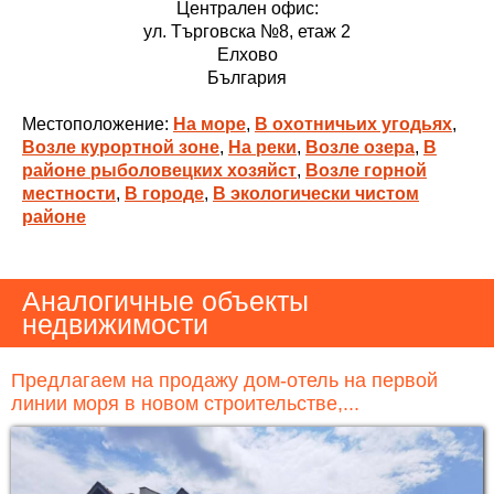
Централен офис:
ул. Търговска №8, етаж 2
Елхово
България
Местоположение:
На море
,
В охотничьих угодьях
,
Возле курортной зоне
,
На реки
,
Возле озера
,
В
районе рыболовецких хозяйст
,
Возле горной
местности
,
В городе
,
В экологически чистом
районе
Аналогичные объекты
недвижимости
Предлагаем на продажу дом-отель на первой
линии моря в новом строительстве,...