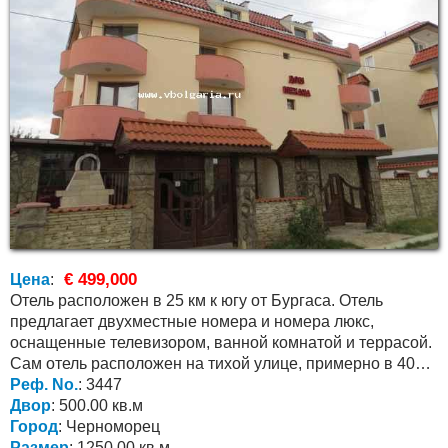
€ 499,000
Цена
:
Отель расположен в 25 км к югу от Бургаса. Отель
предлагает двухместные номера и номера люкс,
оснащенные телевизором, ванной комнатой и террасой.
Сам отель расположен на тихой улице, примерно в 400
метрах...
Реф. No.
: 3447
Двор
: 500.00 кв.м
Город
: Черноморец
Размер
: 1250.00 кв.м