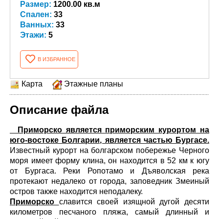
Размер:
1200.00 кв.м
Спален:
33
Ванных:
33
Этажи:
5
В ИЗБРАННОЕ
Карта
Этажные планы
Описание файла
Приморско является приморским курортом на
юго-востоке Болгарии, является частью Бургасе.
Известный курорт на болгарском побережье Черного
моря имеет форму клина, он находится в 52 км к югу
от Бургаса. Реки Ропотамо и Дъяволская река
протекают недалеко от города, заповедник Змеиный
остров также находится неподалеку.
Приморско
славится своей изящной дугой десяти
километров песчаного пляжа, самый длинный и