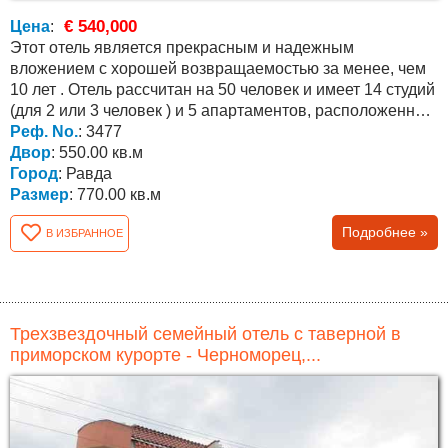
€ 540,000
Цена
:
Этот отель является прекрасным и надежным
вложением с хорошей возвращаемостью за менее, чем
10 лет . Отель рассчитан на 50 человек и имеет 14 студий
(для 2 или 3 человек ) и 5 апартаментов, расположенных
на...
Реф. No.
: 3477
Двор
: 550.00 кв.м
Город
: Равда
Размер
: 770.00 кв.м
Подробнее »
В ИЗБРАННОЕ
Трехзвездочный семейный отель с таверной в
приморском курорте - Черноморец,...