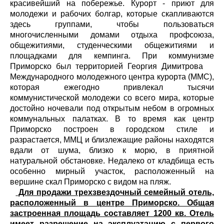
красивейший на побережье. Курорт - приют для
молодежи и рабочих болгар, которые скапливаются
здесь группами, чтобы пользоваться
многочисленными домами отдыха профсоюза,
общежитиями, студенческими общежитиями и
площадками для кемпинга. При коммунизме
Приморско был территорией Георгия Димитрова
Международного молодежного центра курорта (MMC),
которая ежегодно привлекал тысячи
коммунистической молодежи со всего мира, которые
достойно ночевали под открытым небом в огромных
коммунальных палатках. В то время как центр
Приморско построен в городском стиле и
разрастается, ММЦ и близлежащие районы находятся
вдали от шума, близко к морю, в приятной
натуральной обстановке. Недалеко от кладбища есть
особенно мирный участок, расположенный на
вершине скал Приморско с видом на пляж.
Для продажи трехзвездочный семейный отель,
расположенный в центре Приморско. Общая
застроенная площадь составляет 1200 кв. Отель
имеет разрешение на эксплуатацию с первого