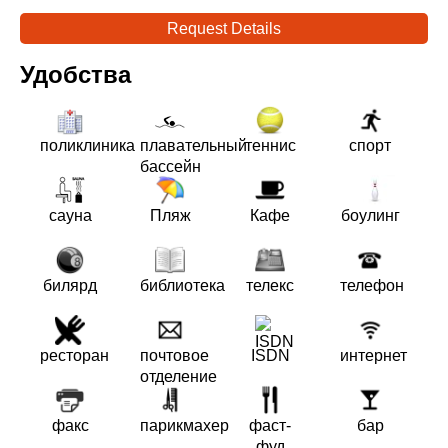
Request Details
Удобства
поликлиника
плавательный
теннис
спорт
бассейн
сауна
Пляж
Кафе
боулинг
билярд
библиотека
телекс
телефон
ресторан
почтовое
ISDN
интернет
отделение
факс
парикмахер
фаст-
бар
фуд