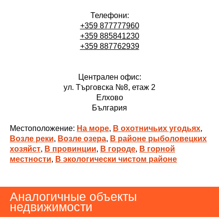
Телефони:
+359 877777960
+359 885841230
+359 887762939
Централен офис:
ул. Търговска №8, етаж 2
Елхово
България
Местоположение:
На море
,
В охотничьих угодьях
,
Возле реки
,
Возле озера
,
В районе рыболовецких
хозяйст
,
В провинции
,
В городе
,
В горной
местности
,
В экологически чистом районе
Аналогичные объекты
недвижимости