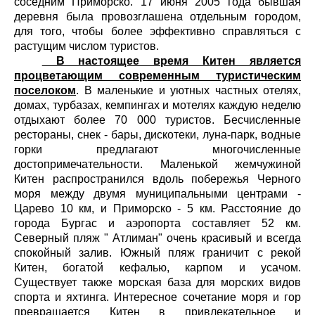
соседним Приморско. 17 июня 2005 года бывшая
деревня была провозглашена отдельным городом,
для того, чтобы более эффективно справляться с
растущим числом туристов.
В настоящее время Китен является
процветающим современным туристическим
поселоком
. В маленькие и уютных частных отелях,
домах, турбазах, кемпингах и мотелях каждую неделю
отдыхают более 70 000 туристов. Бесчисленные
рестораны, снек - бары, дискотеки, луна-парк, водные
горки предлагают многочисленные
достопримечательности. Маленькой жемчужиной
Китен распространился вдоль побережья Черного
моря между двумя муниципальными центрами -
Царево 10 км, и Приморско - 5 км. Расстояние до
города Бургас и аэропорта составляет 52 км.
Северный пляж " Атлиман" очень красивый и всегда
спокойный залив. Южный пляж граничит с рекой
Китен, богатой кефалью, карпом и усачом.
Существует также морская база для морских видов
спорта и яхтинга. Интересное сочетание моря и гор
превращается Китен в привлекательное и