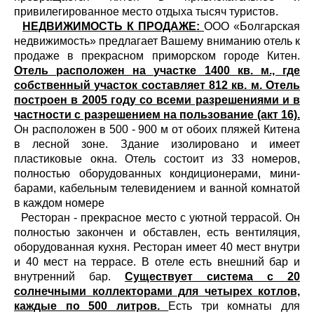
привилегированное место отдыха тысяч туристов.
НЕДВИЖИМОСТЬ К ПРОДАЖЕ:
ООО «Болгарская
недвижимость» предлагает Вашему вниманию отель к
продаже в прекрасном приморском городе Китен.
Отель расположен на участке 1400 кв. м., где
собственный участок составляет 812 кв. м. Отель
построен в 2005 году со всеми разрешениями и в
частности с разрешением на пользование (акт 16).
Он расположен в 500 - 900 м от обоих пляжей Китена
в лесной зоне. Здание изолировано и имеет
пластиковые окна. Отель состоит из 33 номеров,
полностью оборудованных кондиционерами, мини-
барами, кабельным телевидением и ванной комнатой
в каждом номере
Ресторан - прекрасное место с уютной террасой. Он
полностью закончен и обставлен, есть вентиляция,
оборудованная кухня. Ресторан имеет 40 мест внутри
и 40 мест на террасе. В отеле есть внешний бар и
внутренний бар.
Существует система с 20
солнечными коллекторами для четырех котлов,
каждые по 500 литров.
Есть три комнаты для