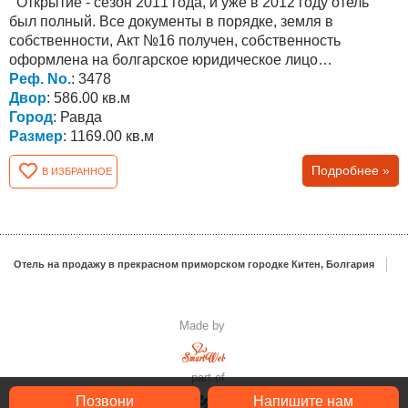
Открытие - сезон 2011 года, и уже в 2012 году отель
был полный. Все документы в порядке, земля в
собственности, Акт №16 получен, собственность
оформлена на болгарское юридическое лицо
(учредитель - русский)....
Реф. No.
: 3478
Двор
: 586.00 кв.м
Город
: Равда
Размер
: 1169.00 кв.м
Подробнее »
В ИЗБРАННОЕ
Отель на продажу в прекрасном приморском городке Китен, Болгария
Made by
part of
Позвони
Напишите нам