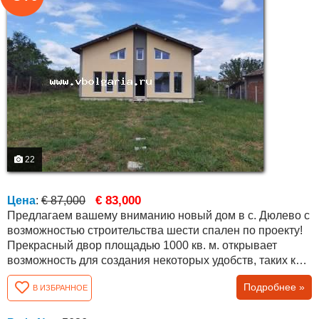
22
€ 83,000
Цена
:
€ 87,000
Предлагаем вашему вниманию новый дом в с. Дюлево с
возможностью строительства шести спален по проекту!
Прекрасный двор площадью 1000 кв. м. открывает
возможность для создания некоторых удобств, таких как
барбекю, беседки, бассейны и т.д. Село Дюлево
Подробнее »
В ИЗБРАННОЕ
находится в 25 км от областного города Бургас, с
построенной качественной и поддерживаемой