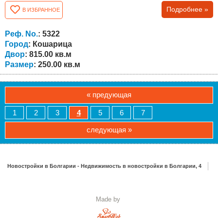
отдельных входа. На первом этаже есть коридор, пять
Подробнее »
В ИЗБРАННОЕ
комнат, мини-кухня и две ванные комнаты, подходящие
для сдачи в аренду. Второй этаж: просторный коридор,
две спальни, одна детская комната, гостиная, столовая и
Реф. No.
: 5322
кухня, ванная комната и прачечная....
Город
: Кошарица
Двор
: 815.00 кв.м
Размер
: 250.00 кв.м
« предующая
1
2
3
4
5
6
7
следующая »
Новостройки в Болгарии - Недвижимость в новостройки в Болгарии, 4
Made by