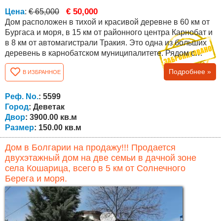
€ 50,000
Цена
:
€ 65,000
Дом расположен в тихой и красивой деревне в 60 км от
Бургаса и моря, в 15 км от районного центра Карнобат и
в 8 км от автомагистрали Тракия. Это одна из больших
деревень в карнобатском муниципалитете. Рядом с
селом в 15-16 км к западу от Карнобата находится
Подробнее »
В ИЗБРАННОЕ
Стралджанское озеро. Дом имеет общую застроенную
площадь 150 кв.м., а двор имеет площадь 3900 кв.м .
Недвижимость полностью реконструирована, с
Реф. No.
: 5599
обновлением всех видов установок, кровли,...
Город
: Деветак
Двор
: 3900.00 кв.м
Размер
: 150.00 кв.м
Дом в Болгарии на продажу!!! Продается
двухэтажный дом на две семьи в дачной зоне
села Кошарица, всего в 5 км от Солнечного
Берега и моря.