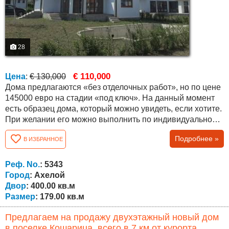
28
€ 110,000
Цена
:
€ 130,000
Дома предлагаются «без отделочных работ», но по цене
145000 евро на стадии «под ключ». На данный момент
есть образец дома, который можно увидеть, если хотите.
При желании его можно выполнить по индивидуальному
проекту. Дом двухэтажный, а планировка функциональна
Подробнее »
В ИЗБРАННОЕ
и удобна. Общая площадь составляет 179,20 кв.м. и двор
400 кв.м. Первый этаж состоит из большой общей
комнаты с кухней, зоны: обеденный стол, диваны,
Реф. No.
: 5343
комната (спальня / кабинет),...
Город
: Ахелой
Двор
: 400.00 кв.м
Размер
: 179.00 кв.м
Предлагаем на продажу двухэтажный новый дом
в поселке Кошарица, всего в 7 км от курорта