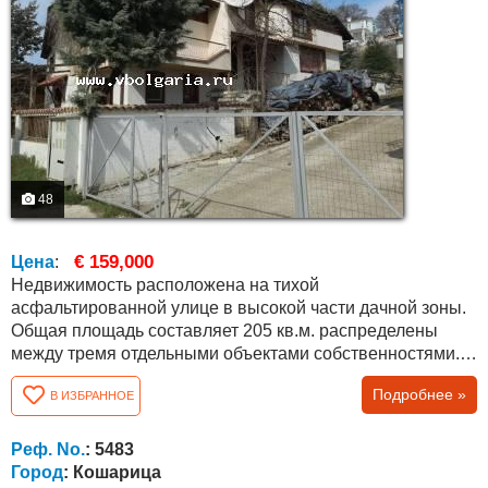
48
€ 159,000
Цена
:
Недвижимость расположена на тихой
асфальтированной улице в высокой части дачной зоны.
Общая площадь составляет 205 кв.м. распределены
между тремя отдельными объектами собственностями.
Главный дом, отдельная комната с комнатой для
Подробнее »
В ИЗБРАННОЕ
строительства ванной комнаты с туалетом на первом
этаже и возможность обособить как небольшую студию,
офис или мастерскую, так и меблированная студия с
Реф. No.
: 5483
ванной и туалетом, кухней и террасой на втором...
Город
: Кошарица