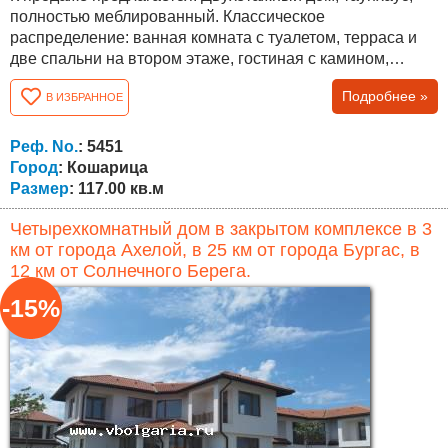
полностью меблированный. Классическое
распределение: ванная комната с туалетом, терраса и
две спальни на втором этаже, гостиная с камином,
ванная комната с туалетом и кухня на первом этаже.
Подробнее »
В ИЗБРАННОЕ
Общая площадь составляет 117 кв.м. Описание объекта:
Дом находится в закрытом комплексе с охраной на
закрытой территории. Для удобства владельцев
Реф. No.
: 5451
недвижимости предлагается бассейн,...
Город
: Кошарица
Размер
: 117.00 кв.м
Четырехкомнатный дом в закрытом комплексе в 3
км от города Ахелой, в 25 км от города Бургас, в
12 км от Солнечного Берега.
-15%