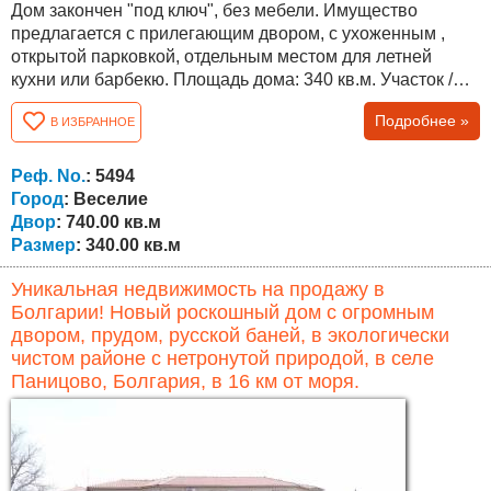
Дом закончен "под ключ", без мебели. Имущество
предлагается с прилегающим двором, с ухоженным ,
открытой парковкой, отдельным местом для летней
кухни или барбекю. Площадь дома: 340 кв.м. Участок /
двор: 740 кв.м. садом Планировка: подвал, первый и
Подробнее »
В ИЗБРАННОЕ
второй этаж с внутренней лестницей. На уровне
подвала находится бытовая комната типа таверна с
камином и обособленная кухонная часть, бойлер /
Реф. No.
: 5494
вместимость 300 л./ с солнечными...
Город
: Веселие
Двор
: 740.00 кв.м
Размер
: 340.00 кв.м
Уникальная недвижимость на продажу в
Болгарии! Новый роскошный дом с огромным
двором, прудом, русской баней, в экологически
чистом районе с нетронутой природой, в селе
Паницово, Болгария, в 16 км от моря.