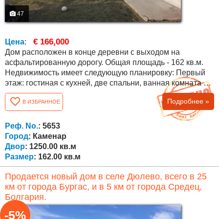
47
€ 166,000
Цена
:
Дом расположен в конце деревни с выходом на
асфальтированную дорогу. Общая площадь - 162 кв.м.
Недвижимость имеет следующую планировку: Первый
этаж: гостиная с кухней, две спальни, ванная комната с
туалетом, коридор, веранда с барбекю и лестница на
Подробнее »
В ИЗБРАННОЕ
второй этаж. Второй этаж (мансардный): три спальни,
коридор, две террасы и ванная комната с туалетом. Дом
отремонтирован, с новым стеклопакетом и новой
Реф. No.
: 5653
отремонтированной крышей....
Город
: Каменар
Двор
: 1250.00 кв.м
Размер
: 162.00 кв.м
Продается новый дом в селе Дюлево, всего в 25
км от города Бургас, и в 5 км от города Средец,
Болгария.
-5%