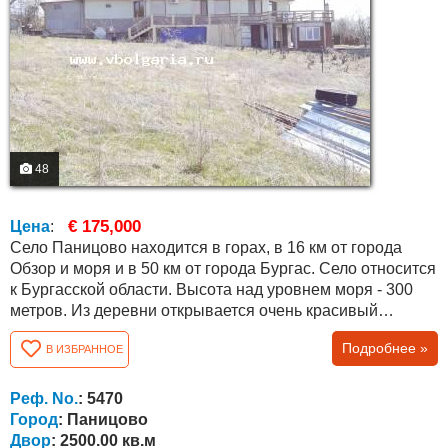
48
€ 175,000
Цена
:
Село Паницово находится в горах, в 16 км от города
Обзор и моря и в 50 км от города Бургас. Село относится
к Бургасской области. Высота над уровнем моря - 300
метров. Из деревни открывается очень красивый
панорамный вид на горы и окрестности. В окрестностях
Подробнее »
В ИЗБРАННОЕ
растут вековые дубовые леса с грибами, лавандовыми
полями, виноградниками. Недалеко от села течет река с
обилием рыбы для любителей рыбалки. Дорога
Реф. No.
: 5470
вымощена булыжником в центре...
Город
: Паницово
Двор
: 2500.00 кв.м