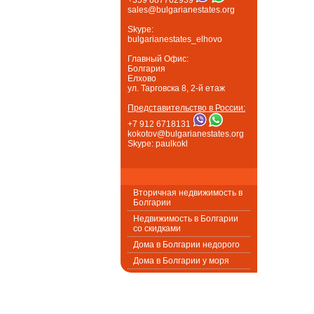
sales@bulgarianestates.org
Skype:
bulgarianestates_elhovo
Главный Офис:
Болгария
Елхово
ул. Тарговска 8, 2-й етаж
Представительство в России:
+7 912 6718131
kokotov@bulgarianestates.org
Skype: paulkokl
Вторичная недвижимость в
Болгарии
Недвижимость в Болгарии
со скидками
Дома в Болгарии недорого
Дома в Болгарии у моря