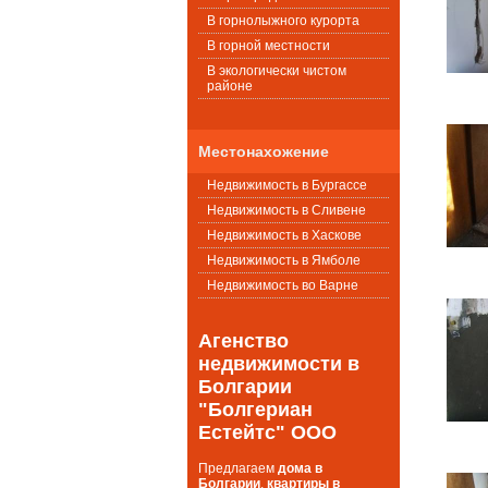
В горнолыжного курорта
В горной местности
В экологически чистом
районе
Местонахожение
Недвижимость в Бургассе
Недвижимость в Сливене
Недвижимость в Хаскове
Недвижимость в Ямболе
Недвижимость во Варне
Агенство
недвижимости в
Болгарии
"Болгериан
Естейтс" ООО
Предлагаем
дома в
Болгарии
,
квартиры в