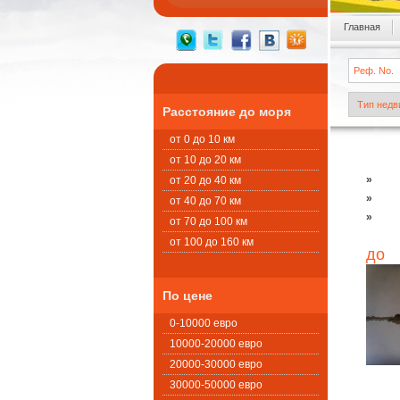
Главная
Расстояние до моря
от 0 до 10 км
от 10 до 20 км
»
от 20 до 40 км
»
от 40 до 70 км
»
от 70 до 100 км
от 100 до 160 км
до
По цене
0-10000 евро
10000-20000 евро
20000-30000 евро
30000-50000 евро