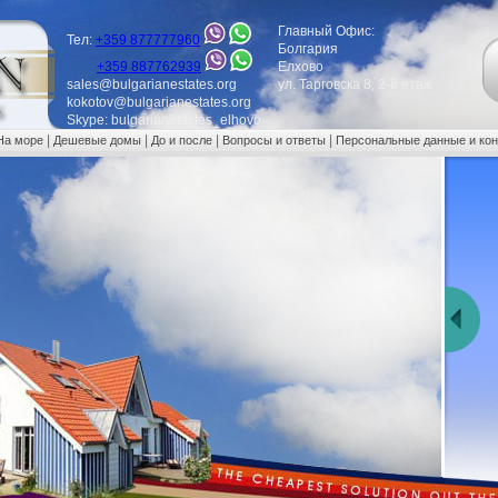
Главный Офис:
Тел:
+359 877777960
Болгария
+359 887762939
Елхово
sales@bulgarianestates.org
ул. Тарговска 8, 2-й етаж
kokotov@bulgarianestates.org
Skype: bulgarianestates_elhovo
|
|
|
|
На море
Дешевые домы
До и после
Вопросы и ответы
Персональные данные и ко