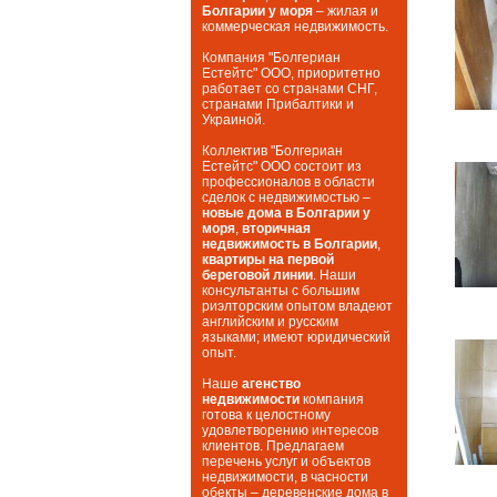
Болгарии у моря
– жилая и
коммерческая недвижимость.
Компания "Болгериан
Естейтс" ООО, приоритетно
работает со странами СНГ,
странами Прибалтики и
Украиной.
Коллектив "Болгериан
Естейтс" ООО состоит из
профессионалов в области
сделок с недвижимостью –
новые дома в Болгарии у
моря
,
вторичная
недвижимость в Болгарии
,
квартиры на первой
береговой линии
. Наши
консультанты с большим
риэлторским опытом владеют
английским и русским
языками; имеют юридический
опыт.
Наше
агенство
недвижимости
компания
готова к целостному
удовлетворению интересов
клиентов. Предлагаем
перечень услуг и объектов
недвижимости, в часности
обекты – деревенские дома в