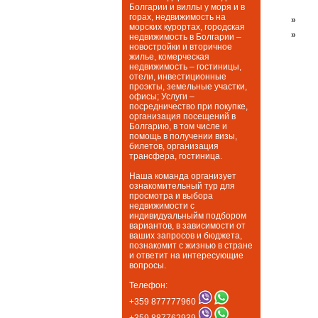
Болгарии и виллы у моря и в
горах, недвижимость на
»
морских курортах, городская
»
недвижимость в Болгарии –
новостройки и вторичное
жилье, комерческая
недвижимость – гостиницы,
отели, инвестиционные
проэкты, земельные участки,
офисы; Услуги –
посредничество при покупке,
организация посещений в
Болгарию, в том числе и
помощь в получении визы,
билетов, организация
трансфера, гостиница.
Наша команда организует
ознакомительный тур для
просмотра и выбора
недвижимости с
индивидуальныйм подбором
вариантов, в зависимости от
ваших запросов и бюджета,
познакомит с жизнью в стране
и ответит на интересующие
вопросы.
Телефон:
+359 877777960
+359 887762939