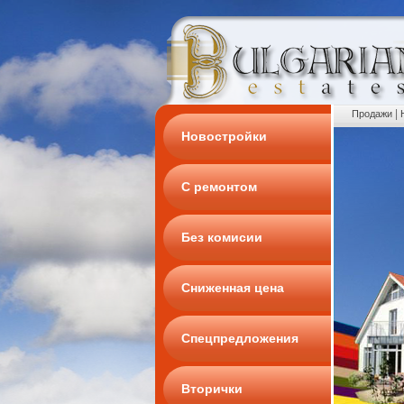
|
Продажи
Новостройки
С ремонтом
Без комисии
Сниженная цена
Спецпредложения
Вторички