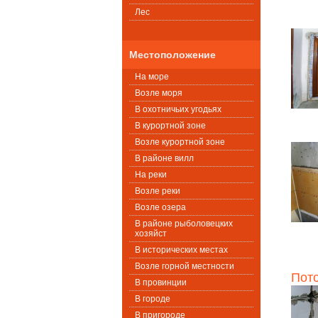
Лес
Местоположение
На море
Возле моря
В охотничьих угодьях
В курортной зоне
Возле курортной зоне
В районе вилл
На реки
Возле реки
Возле озера
В районе рыболовецких
хозяйст
В исторических местах
Возле горной местности
Пот
В провинции
В городе
В пригороде