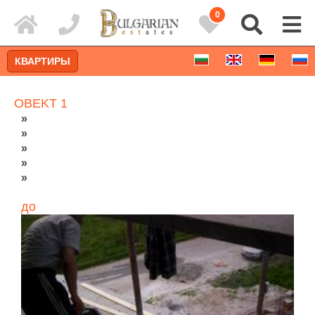
0
КВАРТИРЫ
OBEKT 1
»
»
»
»
»
до
Расширенный поиск