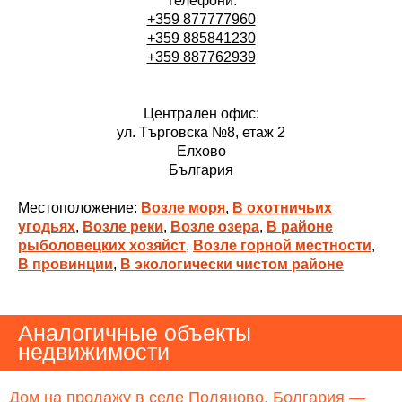
Телефони:
+359 877777960
+359 885841230
+359 887762939
Централен офис:
ул. Търговска №8, етаж 2
Елхово
България
Местоположение:
Возле моря
,
В охотничьих
угодьях
,
Возле реки
,
Возле озера
,
В районе
рыболовецких хозяйст
,
Возле горной местности
,
В провинции
,
В экологически чистом районе
Аналогичные объекты
недвижимости
Дом на продажу в селе Поляново, Болгария —