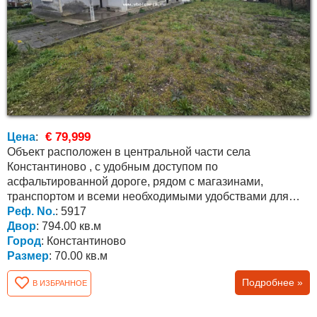
€ 79,999
Цена
:
Объект расположен в центральной части села
Константиново , с удобным доступом по
асфальтированной дороге, рядом с магазинами,
транспортом и всеми необходимыми удобствами для
постоянного проживания....
Реф. No.
: 5917
Двор
: 794.00 кв.м
Город
: Константиново
Размер
: 70.00 кв.м
Подробнее »
В ИЗБРАННОЕ