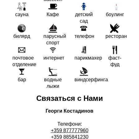
сауна
Кафе
детский
боулинг
сад
билярд
парусный
телефон
ресторан
спорт
почтовое
интернет
парикмахер
фаст-
отделение
фуд
бар
водные
виндсерфинга
лыжи
Связаться с Нами
Георги Костадинов
Телефони:
+359 877777960
+359 885841230