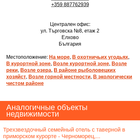
+359 887762939
Централен офис:
ул. Търговска №8, етаж 2
Елхово
България
Местоположение:
На море
,
В охотничьих угодьях
,
В курортной зоне
,
Возле курортной зоне
,
Возле
реки
,
Возле озера
,
В районе рыболовецких
хозяйст
,
Возле горной местности
,
В экологически
чистом районе
Аналогичные объекты
недвижимости
Трехзвездочный семейный отель с таверной в
приморском курорте - Черноморец,...