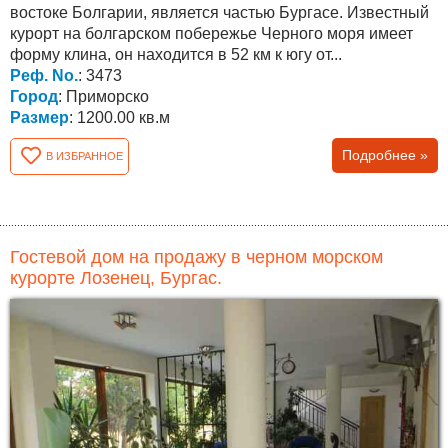
востоке Болгарии, является частью Бургасе. Известный
курорт на болгарском побережье Черного моря имеет
форму клина, он находится в 52 км к югу от...
Реф. No.
: 3473
Город
: Приморско
Размер
: 1200.00 кв.м
Подробнее »
В ИЗБРАННОЕ
Гостевой дом на продажу в черном морском
курорте Лозенец, Бургас.