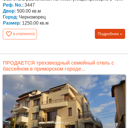
метрах...
Реф. No.
: 3447
Двор
: 500.00 кв.м
Город
: Черноморец
Размер
: 1250.00 кв.м
Подробнее »
В ИЗБРАННОЕ
ПРОДАЕТСЯ трехзвездный семейный отель с
бассейном в приморском городе...