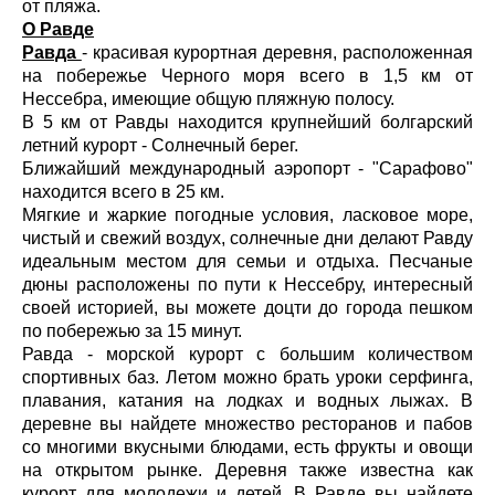
от пляжа.
О Равде
Равда
- красивая курортная деревня, расположенная
на побережье Черного моря всего в 1,5 км от
Нессебра, имеющие общую пляжную полосу.
В 5 км от Равды находится крупнейший болгарский
летний курорт - Солнечный берег.
Ближайший международный аэропорт - "Сарафово"
находится всего в 25 км.
Мягкие и жаркие погодные условия, ласковое море,
чистый и свежий воздух, солнечные дни делают Равду
идеальным местом для семьи и отдыха. Песчаные
дюны расположены по пути к Нессебру, интересный
своей историей, вы можете доцти до города пешком
по побережью за 15 минут.
Равда - морской курорт с большим количеством
спортивных баз. Летом можно брать уроки серфинга,
плавания, катания на лодках и водных лыжах. В
деревне вы найдете множество ресторанов и пабов
со многими вкусными блюдами, есть фрукты и овощи
на открытом рынке. Деревня также известна как
курорт для молодежи и детей. В Равде вы найдете