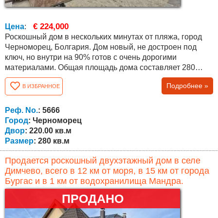
€ 224,000
Цена
:
Роскошный дом в нескольких минутах от пляжа, город
Черноморец, Болгария. Дом новый, не достроен под
ключ, но внутри на 90% готов с очень дорогими
материалами. Общая площадь дома составляет 280
кв.м. двор 220 кв.м. Распределение выглядит
Подробнее »
В ИЗБРАННОЕ
следующим образом: Первый этаж представляет собой
большую гостиную с гостиной, подсобное помещение
отдельно огромная ванная комната с туалетом и одна
Реф. No.
: 5666
спальня. На втором этаже есть три спальни...
Город
: Черноморец
Двор
: 220.00 кв.м
Размер
: 280 кв.м
Продается роскошный двухэтажный дом в селе
Димчево, всего в 12 км от моря, в 15 км от города
Бургас и в 1 км от водохранилища Мандра.
ПРОДАНО