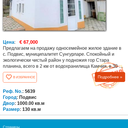
€ 67,000
Цена
:
Предлагаем на продажу односемейное жилое здание в
с. Подвис, муниципалитет Сунгурларе. Спокойный и
экологически чистый район у подножия гор Стара
планина, всего в 2 км от водохранилища Камчия, в 30 км
от г. Карнобат и в 70 км от областного города Бургас.
Подробнее »
В ИЗБРАННОЕ
Климат района умеренно-континентальный, для
которого характерна мягкая зима, ранняя весна,
умеренно-жаркое лето и теплая осень. Дом имеет
Реф. No.
: 5639
площадь 130 кв.м., двор и сад 1000 кв.м....
Город
: Подвис
Двор
: 1000.00 кв.м
Размер
: 130 кв.м
Страницы