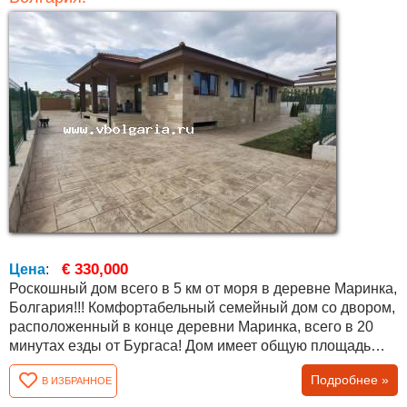
€ 330,000
Цена
:
Роскошный дом всего в 5 км от моря в деревне Маринка,
Болгария!!! Комфортабельный семейный дом со двором,
расположенный в конце деревни Маринка, всего в 20
минутах езды от Бургаса! Дом имеет общую площадь
400 кв.м. и двор 589 кв.м. Он состоит из: Полуподвала -
Подробнее »
В ИЗБРАННОЕ
200 кв.м., который можно превратить в отдельный
винный погреб, отдельный тренажерный зал, таверну,