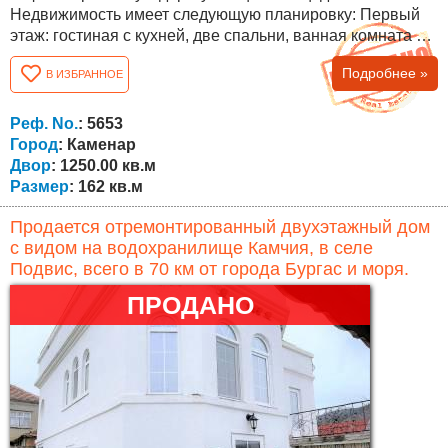
Недвижимость имеет следующую планировку: Первый
этаж: гостиная с кухней, две спальни, ванная комната с
туалетом, коридор, веранда с барбекю и лестница на
Подробнее »
В ИЗБРАННОЕ
второй этаж. Второй этаж (мансардный): три спальни,
коридор, две террасы и ванная комната с туалетом. Дом
отремонтирован, с новым стеклопакетом и новой
Реф. No.
: 5653
отремонтированной крышей....
Город
: Каменар
Двор
: 1250.00 кв.м
Размер
: 162 кв.м
Продается отремонтированный двухэтажный дом
с видом на водохранилище Камчия, в селе
Подвис, всего в 70 км от города Бургас и моря.
ПРОДАНО