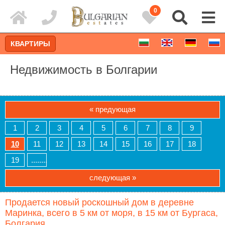
0
КВАРТИРЫ
Недвижимость в Болгарии
« предующая
1
2
3
4
5
6
7
8
9
10
11
12
13
14
15
16
17
18
19
........
следующая »
Расширенный поиск
Продается новый роскошный дом в деревне
Маринка, всего в 5 км от моря, в 15 км от Бургаса,
Болгария.