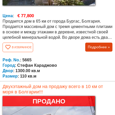
€ 77,800
Цена
:
Продается дом в 65 км от города Бургас, Болгария.
Продается массивный дом с тремя цементными плитами
в основе и между этажами в деревне, известной своей
целебной минеральной водой. Во дворе дома есть два
больших подсобных помещения для инструментов,
Подробнее »
В ИЗБРАННОЕ
инвентаря и других вещей. Соседи живут круглый год.
Недвижимость пригодна для проживания. Все работает.
Есть парковочное место на три машины, большой
Реф. No.
: 5665
просторный двор площадью 1300...
Город
: Стефан Караджово
Двор
: 1300.00 кв.м
Размер
: 110 кв.м
Двухэтажный дом на продажу всего в 10 км от
моря в Болгарии!!!
ПРОДАНО