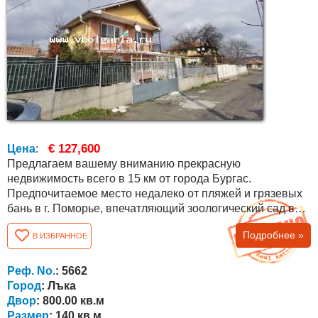
€ 127,600
Цена
:
Предлагаем вашему вниманию прекрасную
недвижимость всего в 15 км от города Бургас.
Предпочитаемое место недалеко от пляжей и грязевых
бань в г. Поморье, впечатляющий зоологический сад в
Бургасе, с быстрым доступом к аэропорту Сарафово .
Подробнее »
В ИЗБРАННОЕ
Недвижимость имеет площадь 140 кв. м., отличное
местоположение и с выходом на асфальтированную
дорогу. Имеется 800 кв. м. о благороженного двора, в
Реф. No.
: 5662
котором растет много цветов, фруктовых деревьев,...
Город
: Лъка
Двор
: 800.00 кв.м
Размер
: 140 кв.м