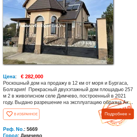
€ 282,000
Цена
:
Роскошный дом на продажу в 12 км от моря и Бургаса,
Болгария! Прекрасный двухэтажный дом площадью 257
м 2 в живописном селе Димчево, построенный в 2021
году. Выдано разрешение на эксплуатацию образца Акт
16. Дом имеет в общей сложности четыре спальни, две
Подробнее »
В ИЗБРАННОЕ
ванные комнаты. Участок 596 м 2 . Отделочные работы
выполнены из качественных материалов по
европейским стандартам и с высококачественной
Реф. No.
: 5669
внешней теплоизоляцией. Кроме того, есть...
Город
: Димчево