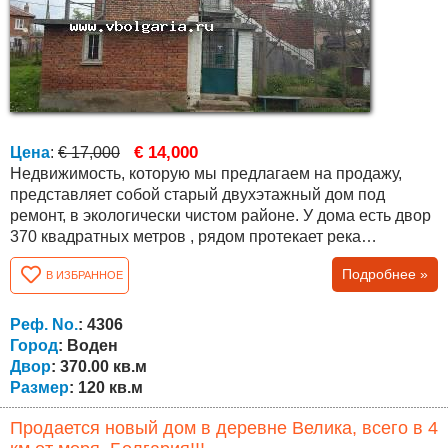
€ 14,000
Цена
:
€ 17,000
Недвижимость, которую мы предлагаем на продажу,
представляет собой старый двухэтажный дом под
ремонт, в экологически чистом районе. У дома есть двор
370 квадратных метров , рядом протекает река
Воденска. Район подходит для охоты, рыбалки и
Подробнее »
В ИЗБРАННОЕ
сельского туризма. В непосредственной близости
находятся плотина Малко Шарково и плотина Воден, а
до города Бургас и моря всего 85 км. Город Елхово
Реф. No.
: 4306
находится в 30 км, а пункт пересечения границы с...
Город
: Воден
Двор
: 370.00 кв.м
Размер
: 120 кв.м
Продается новый дом в деревне Велика, всего в 4