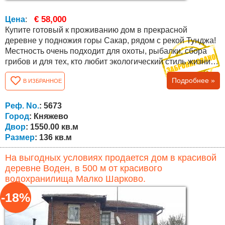
€ 58,000
Цена
:
Купите готовый к проживанию дом в прекрасной
деревне у подножия горы Сакар, рядом с рекой Тунджа!
Местность очень подходит для охоты, рыбалки, сбора
грибов и для тех, кто любит экологический стиль жизни. В
селе есть два магазина кафе, много иностранцев.
Подробнее »
В ИЗБРАННОЕ
Близкое расположение к городу Елхово делает его
предпочтительным местом для проживания. Общая
площадь дома составляет 136 кв.м. распределены
Реф. No.
: 5673
следующим образом: на первом этаже...
Город
: Княжево
Двор
: 1550.00 кв.м
Размер
: 136 кв.м
На выгодных условиях продается дом в красивой
деревне Воден, в 500 м от красивого
водохранилища Малко Шарково.
-18%