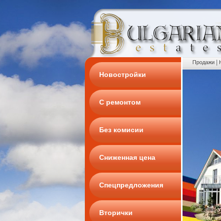
|
Продажи
Новостройки
С ремонтом
Без комисии
Сниженная цена
Спецпредложения
Вторички