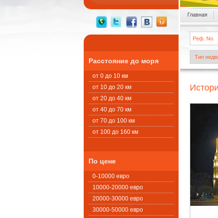
Главная
Расстояние до моря
от 0 до 10 км
Истор
от 10 до 20 км
от 20 до 40 км
от 40 до 70 км
от 70 до 100 км
от 100 до 160 км
По цене
0-10000 евро
10000-20000 евро
20000-30000 евро
30000-50000 евро