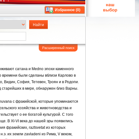
Избранное (
0
)
Расширенный поиск
оживают сатана и Medno эпохи каменного
го времени были сделаны вблизи Карлово в
, Видин, София, Тетевен, Троян и в Родопи.
д старейших в мире, обнаружен близ Варны.
nuvana с фракийской, которые упоминаются
сельского хозяйства и животноводства и
ельствует о ее богатой культурой. С того
ище. В XI-VI века до нашей эры появились
я фракийских, raztsvetat из которых
о н.э. их земли zavladeni из Рима, V веком,