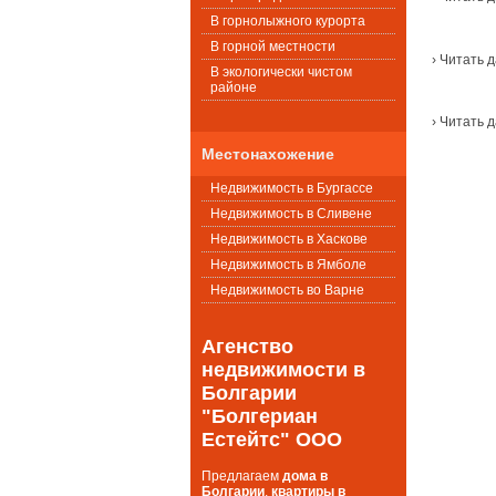
В горнолыжного курорта
В горной местности
› Читать 
В экологически чистом
районе
› Читать 
Местонахожение
Недвижимость в Бургассе
Недвижимость в Сливене
Недвижимость в Хаскове
Недвижимость в Ямболе
Недвижимость во Варне
Агенство
недвижимости в
Болгарии
"Болгериан
Естейтс" ООО
Предлагаем
дома в
Болгарии
,
квартиры в