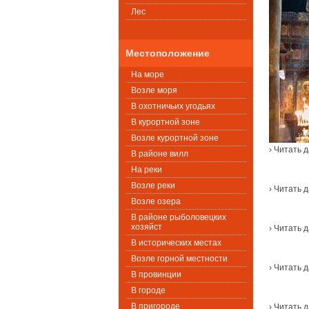
Лес
Местоположение
На море
Возле моря
В охотничьих угодьях
В курортной зоне
Возле курортной зоне
› Читать 
В районе вилл
На реки
Возле реки
› Читать 
Возле озера
В районе рыболовецких
хозяйст
› Читать 
В исторических местах
Возле горной местности
› Читать 
В провинции
В городе
В пригороде
› Читать 