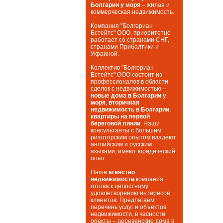
Болгарии у моря
– жилая и
коммерческая недвижимость.
Компания "Болгериан
Естейтс" ООО, приоритетно
работает со странами СНГ,
странами Прибалтики и
Украиной.
Коллектив "Болгериан
Естейтс" ООО состоит из
профессионалов в области
сделок с недвижимостью –
новые дома в Болгарии у
моря
,
вторичная
недвижимость в Болгарии
,
квартиры на первой
береговой линии
. Наши
консультанты с большим
риэлторским опытом владеют
английским и русским
языками; имеют юридический
опыт.
Наше
агенство
недвижимости
компания
готова к целостному
удовлетворению интересов
клиентов. Предлагаем
перечень услуг и объектов
недвижимости, в часности
обекты – деревенские дома в