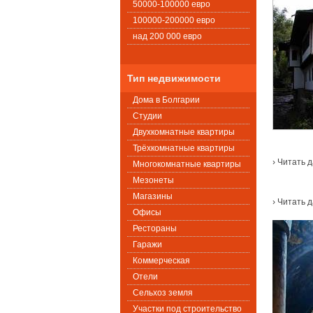
50000-100000 евро
100000-200000 евро
над 200 000 евро
Тип недвижимости
Дома в Болгарии
Студии
Двухкомнатные квартиры
Трёхкомнатные квартиры
› Читать 
Многокомнатные квартиры
Мезонеты
Магазины
› Читать 
Офисы
Рестораны
Гаражи
Коммерческая
Oтели
Сельхоз земля
Участки под строительство