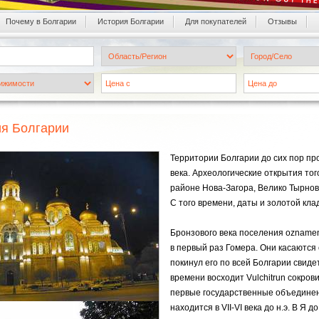
Почему в Болгарии
История Болгарии
Для покупателей
Oтзывы
ия Болгарии
Территории Болгарии до сих пор пр
века. Археологические открытия то
районе Нова-Загора, Велико Тырново
С того времени, даты и золотой кла
Бронзового века поселения ozname
в первый раз Гомера. Они касаются 
покинул его по всей Болгарии свидет
времени восходит Vulchitrun сокров
первые государственные объединени
находится в VII-VI века до н.э. В Я д