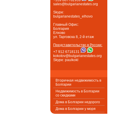
sales@bulgarianestates.org
Skype:
bulgarianestates_elhovo
Главный Офис:
Болгария
Елхово
ул. Тарговска 8, 2-й етаж
Представительство в России:
+7 912 6718131
kokotov@bulgarianestates.org
Skype: paulkokl
Вторичная недвижимость в
Болгарии
Недвижимость в Болгарии
со скидками
Дома в Болгарии недорого
Дома в Болгарии у моря