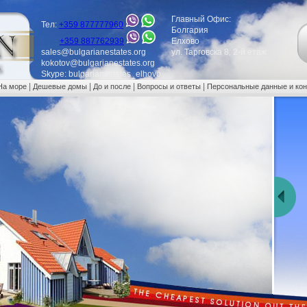
Главный Офис:
Тел:
+359 877777960
Болгария
+359 887762939
Елхово
sales@bulgarianestates.org
ул. Тарговска 8, 2-й етаж
kokotov@bulgarianestates.org
Skype: bulgarianestates_elhovo
|
|
|
|
На море
Дешевые домы
До и после
Вопросы и ответы
Персональные данные и ко