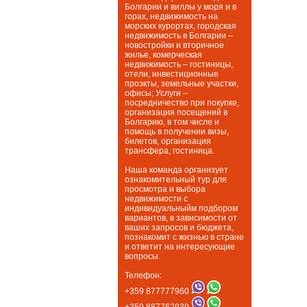
Болгарии и виллы у моря и в
горах, недвижимость на
морских курортах, городская
недвижимость в Болгарии –
новостройки и вторичное
жилье, комерческая
недвижимость – гостиницы,
отели, инвестиционные
проэкты, земельные участки,
офисы; Услуги –
посредничество при покупке,
организация посещений в
Болгарию, в том числе и
помощь в получении визы,
билетов, организация
трансфера, гостиница.
Наша команда организует
ознакомительный тур для
просмотра и выбора
недвижимости с
индивидуальныйм подбором
вариантов, в зависимости от
ваших запросов и бюджета,
познакомит с жизнью в стране
и ответит на интересующие
вопросы.
Телефон:
+359 877777960
+359 887762939