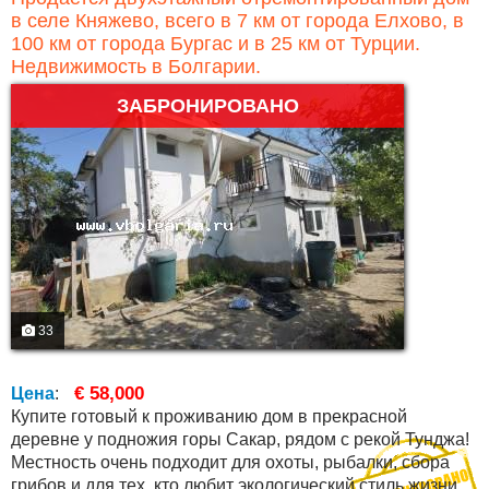
в селе Княжево, всего в 7 км от города Елхово, в
100 км от города Бургас и в 25 км от Турции.
Недвижимость в Болгарии.
ЗАБРОНИРОВАНО
33
€ 58,000
Цена
:
Купите готовый к проживанию дом в прекрасной
деревне у подножия горы Сакар, рядом с рекой Тунджа!
Местность очень подходит для охоты, рыбалки, сбора
грибов и для тех, кто любит экологический стиль жизни. В