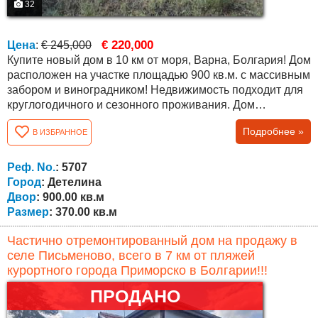
32
€ 220,000
Цена
:
€ 245,000
Купите новый дом в 10 км от моря, Варна, Болгария! Дом
расположен на участке площадью 900 кв.м. с массивным
забором и виноградником! Недвижимость подходит для
круглогодичного и сезонного проживания. Дом
двухэтажный, площадью 370 кв.м. На первом этаже есть
Подробнее »
В ИЗБРАННОЕ
столовая, кабинет (который можно переделать в
спальню), гардеробная, гостиная с камином, ванная
комната с туалетом, гараж. На втором этаже есть три
Реф. No.
: 5707
спальни, терраса, две...
Город
: Детелина
Двор
: 900.00 кв.м
Размер
: 370.00 кв.м
Частично отремонтированный дом на продажу в
селе Письменово, всего в 7 км от пляжей
курортного города Приморско в Болгарии!!!
ПРОДАНО