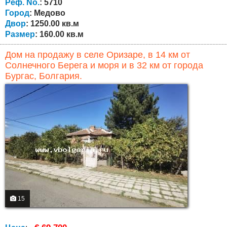
находятся две спальни (одна с гардеробной) и ванная
Реф. No.
: 5710
комната с туалетом. На первом...
Город
: Медово
Двор
: 1250.00 кв.м
Размер
: 160.00 кв.м
Дом на продажу в селе Оризаре, в 14 км от
Солнечного Берега и моря и в 32 км от города
Бургас, Болгария.
15