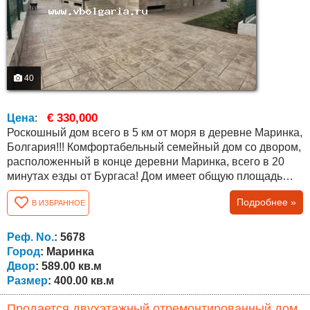
40
€ 330,000
Цена
:
Роскошный дом всего в 5 км от моря в деревне Маринка,
Болгария!!! Комфортабельный семейный дом со двором,
расположенный в конце деревни Маринка, всего в 20
минутах езды от Бургаса! Дом имеет общую площадь
400 кв.м. и двор 589 кв.м. Он состоит из: Полуподвала -
Подробнее »
В ИЗБРАННОЕ
200 кв.м., который можно превратить в отдельный
винный погреб, отдельный тренажерный зал, таверну,
игровую комнату, котельную, склад, бильярдную или что-
Реф. No.
: 5678
то другое. Первый этаж:...
Город
: Маринка
Двор
: 589.00 кв.м
Размер
: 400.00 кв.м
Продается двухэтажный отремонтированный дом