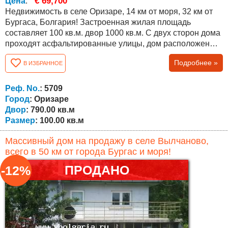
€ 69,700
Цена
:
Недвижимость в селе Оризаре, 14 км от моря, 32 км от
Бургаса, Болгария! Застроенная жилая площадь
составляет 100 кв.м. двор 1000 кв.м. С двух сторон дома
проходят асфальтированные улицы, дом расположен
недалеко от центра деревни. Дом состоит из зала, и трех
Подробнее »
В ИЗБРАННОЕ
комнат. Недвижимость находится в очень хорошем
состоянии (в доме можно жить), но нуждается в
освежении и модернизации. Во дворе есть
Реф. No.
: 5709
хозяйственная постройка, виноградник и колодец!...
Город
: Оризаре
Двор
: 790.00 кв.м
Размер
: 100.00 кв.м
Массивный дом на продажу в селе Вылчаново,
всего в 50 км от города Бургас и моря!
ПРОДАНО
-12%