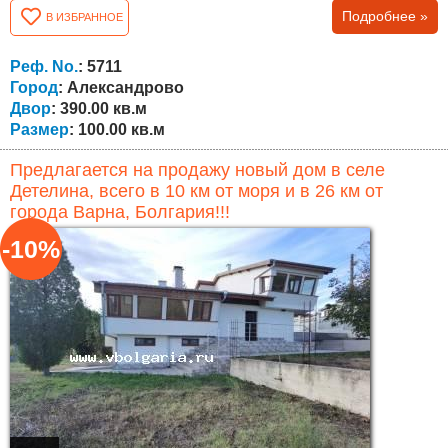
Подробнее »
В ИЗБРАННОЕ
гостиная с кухней, ванная комната и туалет. Панорамная
веранда. С двух сторон дома проходит дорога. Степень
завершенности - штукатурка, стяжка, сантехника и
Реф. No.
: 5711
электропроводка. С...
Город
: Александрово
Двор
: 390.00 кв.м
Размер
: 100.00 кв.м
Предлагается на продажу новый дом в селе
Детелина, всего в 10 км от моря и в 26 км от
города Варна, Болгария!!!
-10%