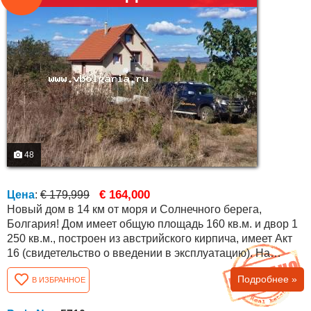
48
€ 164,000
Цена
:
€ 179,999
Новый дом в 14 км от моря и Солнечного берега,
Болгария! Дом имеет общую площадь 160 кв.м. и двор 1
250 кв.м., построен из австрийского кирпича, имеет Акт
16 (свидетельство о введении в эксплуатацию). На
первом этаже находится спальня, гостиная с кухней,
Подробнее »
В ИЗБРАННОЕ
ванная комната с туалетом, большая летняя терраса с
кухней, кладовая и прачечная. На втором этаже