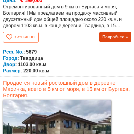
€ 199,000
Цена
:
Отремонтированный дом в 9 км от Бургаса и моря,
Болгария!!! Мы предлагаем на продажу массивный
двухэтажный дом общей площадью около 220 кв.м. и
двором 1103 кв.м. в конце деревни Твардица, в 15
минутах езды от города Бургас. Планировка: первый
Подробнее »
В ИЗБРАННОЕ
этаж – комната для занятий спортом, зона отдыха с
джакузи, стиральной машиной и сушилкой. На втором
этаже находится большая кухня со столовой в черно-
Реф. No.
: 5679
белых цветах. На следующем этаже...
Город
: Твардица
Двор
: 1103.00 кв.м
Размер
: 220.00 кв.м
Продается новый роскошный дом в деревне
Маринка, всего в 5 км от моря, в 15 км от Бургаса,
Болгария.