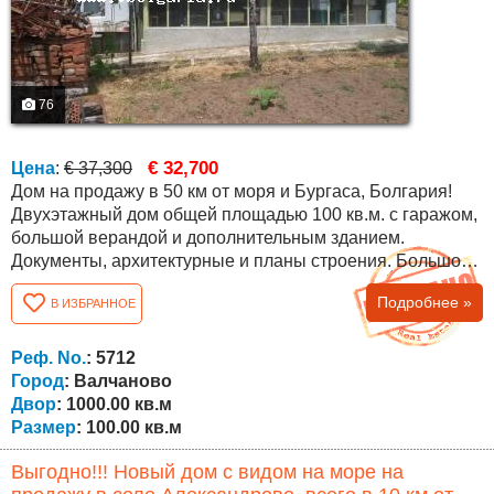
76
€ 32,700
Цена
:
€ 37,300
Дом на продажу в 50 км от моря и Бургаса, Болгария!
Двухэтажный дом общей площадью 100 кв.м. с гаражом,
большой верандой и дополнительным зданием.
Документы, архитектурные и планы строения. Большой
двор (1000 кв.м.) с виноградником, фруктовыми
Подробнее »
В ИЗБРАННОЕ
деревьями и большим дополнительным зданием
(сараем). С двух сторон участка проходят две улицы и в
10 метрах асфальтированная дорога. Район подходит
Реф. No.
: 5712
для охоты на крупную дичь (село окружено лесом)...
Город
: Валчаново
Двор
: 1000.00 кв.м
Размер
: 100.00 кв.м
Выгодно!!! Новый дом с видом на море на