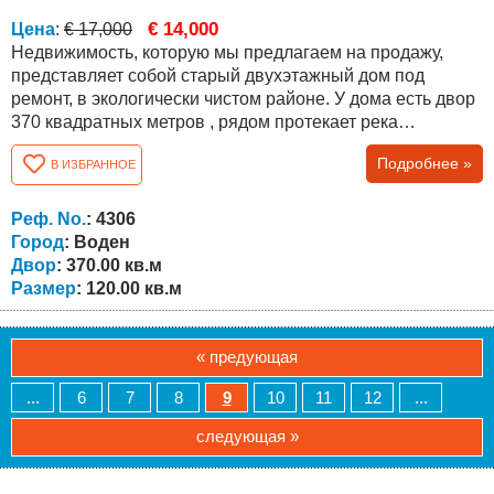
€ 14,000
Цена
:
€ 17,000
Недвижимость, которую мы предлагаем на продажу,
представляет собой старый двухэтажный дом под
ремонт, в экологически чистом районе. У дома есть двор
370 квадратных метров , рядом протекает река
Воденска. Район подходит для охоты, рыбалки и
Подробнее »
В ИЗБРАННОЕ
сельского туризма. В непосредственной близости
находятся плотина Малко Шарково и плотина Воден, а
до города Бургас и моря всего 85 км. Город Елхово
Реф. No.
: 4306
находится в 30 км, а пункт пересечения границы с...
Город
: Воден
Двор
: 370.00 кв.м
Размер
: 120.00 кв.м
« предующая
...
6
7
8
9
10
11
12
...
следующая »