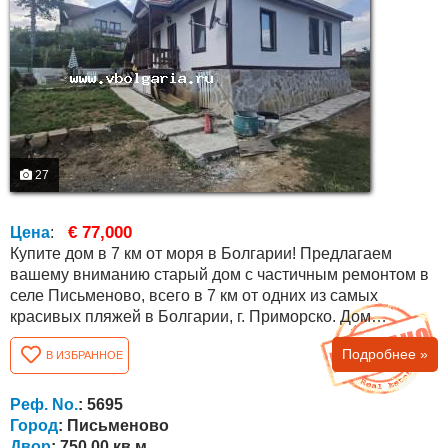
27
€ 77,000
Цена
:
Купите дом в 7 км от моря в Болгарии! Предлагаем
вашему вниманию старый дом с частичным ремонтом в
селе Письменово, всего в 7 км от одних из самых
красивых пляжей в Болгарии, г. Приморско. Дом
находится в конце села в тихом и уединенном месте,
Подробнее »
В ИЗБРАННОЕ
рядом с лесом и видом на горы Странджа. Двор
площадью - 750 кв.м. граничит с щебневой дорогой.
Площадь дома составляет около 90 кв.м. распределены
Реф. No.
: 5695
между прихожей, которая обособлена как гостиная,...
Город
: Письменово
Двор
: 750.00 кв.м