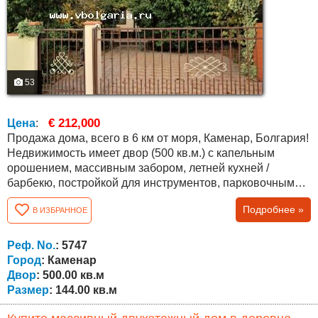
53
€ 212,000
Цена
:
Продажа дома, всего в 6 км от моря, Каменар, Болгария!
Недвижимость имеет двор (500 кв.м.) с капельным
орошением, массивным забором, летней кухней /
барбекю, постройкой для инструментов, парковочным
местом и множеством различных деревьев и
Подробнее »
В ИЗБРАННОЕ
кустарников, в т. ч. вечнозеленых. Дом новый и
полностью меблированный, общая площадь составляет
144 кв.м. На первом этаже (63 кв.м.) есть большая кухня,
Реф. No.
: 5747
гостиная/ зал с камином (водяная рубашка,...
Город
: Каменар
Двор
: 500.00 кв.м
Размер
: 144.00 кв.м