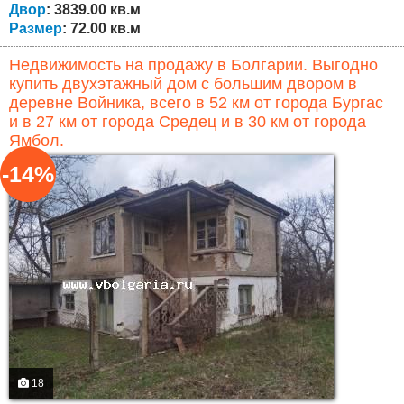
Двор
: 3839.00 кв.м
Размер
: 72.00 кв.м
Недвижимость на продажу в Болгарии. Выгодно
купить двухэтажный дом с большим двором в
деревне Войника, всего в 52 км от города Бургас
и в 27 км от города Средец и в 30 км от города
Ямбол.
-14%
18