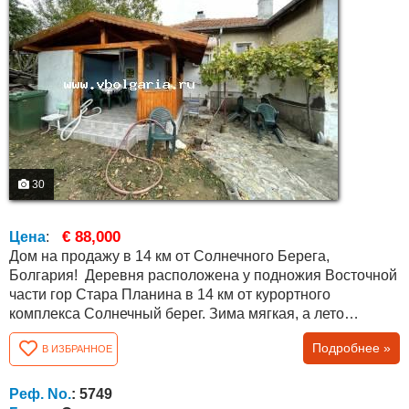
30
€ 88,000
Цена
:
Дом на продажу в 14 км от Солнечного Берега,
Болгария! Деревня расположена у подножия Восточной
части гор Стара Планина в 14 км от курортного
комплекса Солнечный берег. Зима мягкая, а лето
прохладное. Деревня большая, имеется много удобств:
Подробнее »
В ИЗБРАННОЕ
детский сад, библиотека, школа и магазины. Каждый час
есть автобус до Солнечного берега. Дом имеет общую
площадь 120 кв.м. подключен к центральной
Реф. No.
: 5749