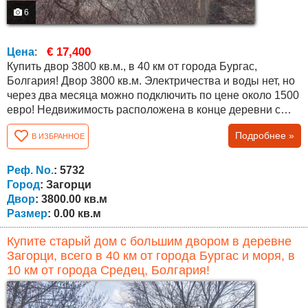
6
€ 17,400
Цена
:
Купить двор 3800 кв.м., в 40 км от города Бургас,
Болгария! Двор 3800 кв.м. Электричества и воды нет, но
через два месяца можно подключить по цене около 1500
евро! Недвижимость расположена в конце деревни с
прекрасным видом на поля, близлежащие холмы и лес!
Подробнее »
В ИЗБРАННОЕ
В деревне есть действующая начальная школа, детский
сад, общественный центр, церковь, почта, магазины и
многое другое. Почва очень плодородная, подходит для
Реф. No.
: 5732
любого вида сельского...
Город
: Загорци
Двор
: 3800.00 кв.м
Размер
: 0.00 кв.м
Купите старый дом с большим двором в деревне
Загорци, всего в 40 км от города Бургас и моря, в
10 км от города Средец, Болгария!