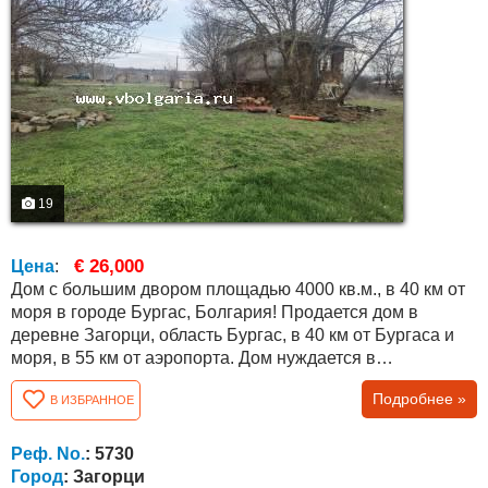
19
€ 26,000
Цена
:
Дом с большим двором площадью 4000 кв.м., в 40 км от
моря в городе Бургас, Болгария! Продается дом в
деревне Загорци, область Бургас, в 40 км от Бургаса и
моря, в 55 км от аэропорта. Дом нуждается в
капитальном ремонте. Общая площадь дома составляет
Подробнее »
В ИЗБРАННОЕ
72 кв.м., распределены между двумя этажами по две
комнаты на каждом. В доме есть электричество, вода,
интернет, колодец, который был отремонтирован два
Реф. No.
: 5730
года назад. Участок огорожен новым...
Город
: Загорци