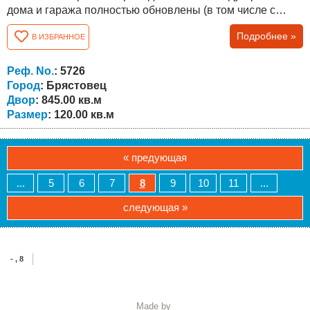
дома и гаража полностью обновлены (в том числе с
новыми балками). Общая площадь дома составляет 120
Подробнее »
В ИЗБРАННОЕ
кв.м. два этажа, второй с отдельным входом. На первом
этаже есть гостиная с кухней и столовой, спальня и
наружный туалет, который можно легко подключить к
Реф. No.
: 5726
дому. Наружная лестница...
Город
: Брястовец
Двор
: 845.00 кв.м
Размер
: 120.00 кв.м
« предующая
...
5
6
7
8
9
10
11
...
следующая »
- , 8
Made by