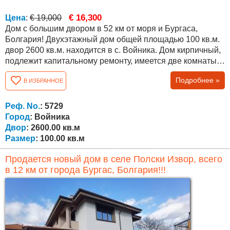
€ 16,300
Цена
:
€ 19,000
Дом с большим двором в 52 км от моря и Бургаса,
Болгария! Двухэтажный дом общей площадью 100 кв.м.
двор 2600 кв.м. находится в с. Войника. Дом кирпичный,
подлежит капитальному ремонту, имеется две комнаты
на первом этаже и три на втором. Двор с небольшим
Подробнее »
В ИЗБРАННОЕ
уклоном, в конце деревни с прекрасным видом на поля.
Участок огорожен забором - сеткой. Дом расположен в
деревне Войника. В этой местности прекрасная
Реф. No.
: 5729
природа. Это место рекомендуется...
Город
: Войника
Двор
: 2600.00 кв.м
Размер
: 100.00 кв.м
Продается новый дом в селе Полски Извор, всего
в 12 км от города Бургас, Болгария!!!