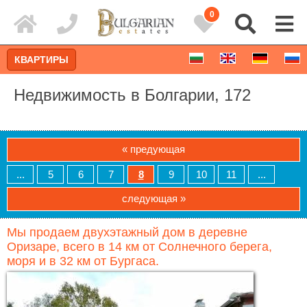
0
КВАРТИРЫ
Недвижимость в Болгарии, 172
« предующая
...
5
6
7
8
9
10
11
...
следующая »
Мы продаем двухэтажный дом в деревне
Оризаре, всего в 14 км от Солнечного берега,
Расширенный поиск
моря и в 32 км от Бургаса.