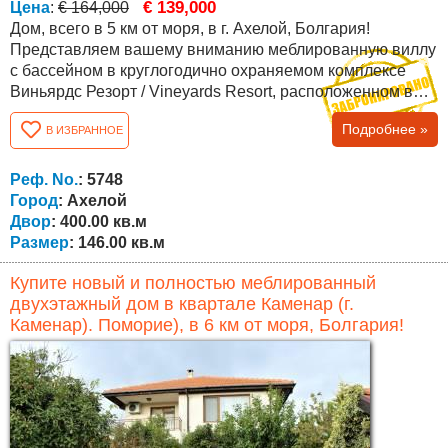
€ 139,000
Цена
:
€ 164,000
Дом, всего в 5 км от моря, в г. Ахелой, Болгария!
Представляем вашему вниманию меблированную виллу
с бассейном в круглогодично охраняемом комплексе
Виньярдс Резорт / Vineyards Resort, расположенном в
юго-восточной Болгарии, недалеко от моря, городка
Подробнее »
В ИЗБРАННОЕ
Каблешково, а также до курортов поселка Ахелой (в 5 км
от пляжа) и курорта Солнечный Берег (10 мин езды).
Комплекс расположен на красивом холме у подножия
Реф. No.
: 5748
горы Стара планина с прекрасным...
Город
: Ахелой
Двор
: 400.00 кв.м
Размер
: 146.00 кв.м
Купите новый и полностью меблированный
двухэтажный дом в квартале Каменар (г.
Каменар). Поморие), в 6 км от моря, Болгария!