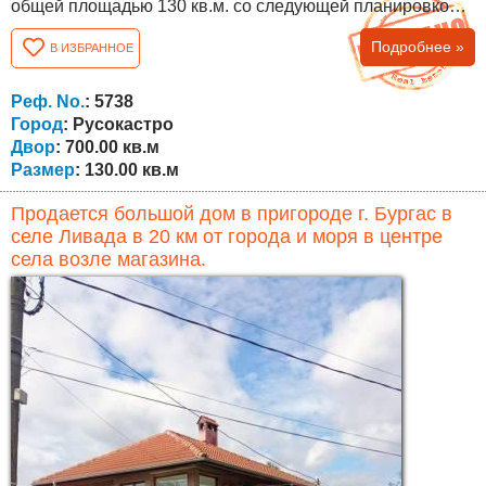
общей площадью 130 кв.м. со следующей планировкой:
первый этаж: коридор, ванная комната с туалетом и три
Подробнее »
В ИЗБРАННОЕ
комнаты. По внешней лестнице поднимаемся на второй
этаж, где расположение такое же. Площадь двора 700
кв.м., имеется навес, хозяйственные постройки, колодец
Реф. No.
: 5738
и второй...
Город
: Русокастро
Двор
: 700.00 кв.м
Размер
: 130.00 кв.м
Продается большой дом в пригороде г. Бургас в
селе Ливада в 20 км от города и моря в центре
села возле магазина.