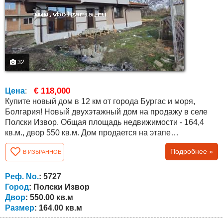
32
€ 118,000
Цена
:
Купите новый дом в 12 км от города Бургас и моря,
Болгария! Новый двухэтажный дом на продажу в селе
Полски Извор. Общая площадь недвижимости - 164,4
кв.м., двор 550 кв.м. Дом продается на этапе
строительства "без внутренней отделки”, по желанию
Подробнее »
В ИЗБРАННОЕ
клиента и за дополнительную оплату будет завершена
“под ключ". Дом находится в конце села возле
асфальтированной дороги и будет построен из
Реф. No.
: 5727
высококачественных материалов. На первом этаже...
Город
: Полски Извор
Двор
: 550.00 кв.м
Размер
: 164.00 кв.м