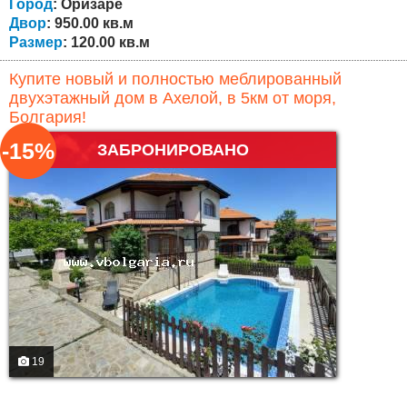
канализации! Недвижимость состоит из...
Город
: Оризаре
Двор
: 950.00 кв.м
Размер
: 120.00 кв.м
Купите новый и полностью меблированный
двухэтажный дом в Ахелой, в 5км от моря,
Болгария!
-15%
ЗАБРОНИРОВАНО
19