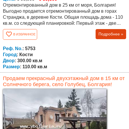
Отремонтированный дом в 25 км от моря, Болгария!
Выгодно продается отремонтированный дом в горах
Странджа, в деревне Кости. Общая площадь дома - 110
кв.м. со следующей планировкой: Первый этаж - две
комнаты, два склада, ванная комната и туалет . Второй
Подробнее »
В ИЗБРАННОЕ
этаж/ жилой / - гостиная, кухня, ванная комната с
туалетом, две спальни /одна с ванной комнатой с
туалетом / полумассивный гараж. Двор 300 кв.м. с
Реф. No.
: 5753
возможностью покупки еще 160 кв.м....
Город
: Кости
Двор
: 300.00 кв.м
Размер
: 110.00 кв.м
Продаем прекрасный двухэтажный дом в 15 км от
Солнечного берега, село Голубец, Болгария!