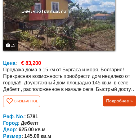
15
€ 83,200
Цена
:
Продажа дома в 15 км от Бургаса и моря, Болгария!
Прекрасная возможность приобрести дом недалеко от
города!!! Двухэтажный дом площадью 145 кв.м. в селе
Дебелт , расположенное в начале села. Быстрый доступ
к главной дороге Бургас-Средец, 15 км от Бургаса и 13
Подробнее »
В ИЗБРАННОЕ
км от микрорайона Меден Рудник, г. Бургас. Дом
построен по проекту 1991 года, имеет бетонные плиты и
соответствующие документы. Первый этаж состоит из
Реф. No.
: 5781
комнаты и двух отдельных...
Город
: Дебелт
Двор
: 625.00 кв.м
Размер
: 145.00 кв.м