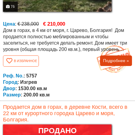
76
€ 210,000
Цена
:
€ 238,000
Дом в горах, в 4 км от моря, г. Царево, Болгария! Дом
продается полностью меблированным и чтобы
заселиться, не требуется делать ремонт. Дом имеет три
уровня (общая площадь 200 кв.м.), первый уровень
полностью автономный, таверна с кухонной
Подробнее »
В ИЗБРАННОЕ
столешницей, ванная комната, туалет, спальня. Второй
уровень, гостиная с камином, совместные столовая и
кухня, ванная комната и туалет, веранда, лестница на
Реф. No.
: 5757
второй этаж. Третий уровень,...
Город
: Изгрев
Двор
: 1530.00 кв.м
Размер
: 200.00 кв.м
Продается дом в горах, в деревне Кости, всего в
22 км от курортного городка Царево и моря,
Болгария.
ПРОДАНО