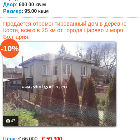
Двор
: 600.00 кв.м
Размер
: 95.00 кв.м
Продается отремонтированный дом в деревне
Кости, всего в 25 км от города Царево и моря,
Болгария.
-10%
47
€ 59,300
Цена
:
€ 66,000