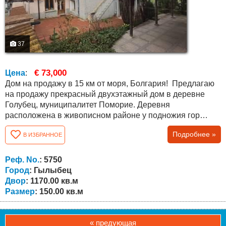
37
€ 73,000
Цена
:
Дом на продажу в 15 км от моря, Болгария! Предлагаю
на продажу прекрасный двухэтажный дом в деревне
Голубец, муниципалитет Поморие. Деревня
расположена в живописном районе у подножия гор
Стара планина, всего в 15 км от курорта Солнечный
Подробнее »
В ИЗБРАННОЕ
берег и в 38 км от гр. Бургас. Недвижимость имеет
общую площадь 150 кв.м. и состоит из: первого этажа ,
где есть большая комната (тип таверны) с камином,
Реф. No.
: 5750
большой салон, ванная комната с туалетом,...
Город
: Гылыбец
Двор
: 1170.00 кв.м
Размер
: 150.00 кв.м
« предующая