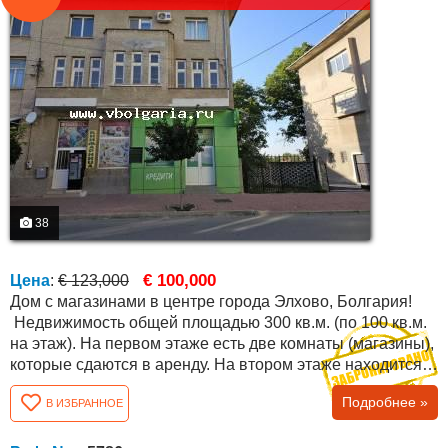
38
€ 100,000
Цена
:
€ 123,000
Дом с магазинами в центре города Элхово, Болгария!
Недвижимость общей площадью 300 кв.м. (по 100 кв.м.
на этаж). На первом этаже есть две комнаты (магазины),
которые сдаются в аренду. На втором этаже находится
большая прихожая, ванная комната с туалетом и четыре
Подробнее »
В ИЗБРАННОЕ
комнаты. На третьем этаже находится небольшая
трехкомнатная квартира с ремонтом (столовая с кухней,