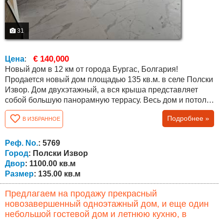
31
€ 140,000
Цена
:
Новый дом в 12 км от города Бургас, Болгария!
Продается новый дом площадью 135 кв.м. в селе Полски
Извор. Дом двухэтажный, а вся крыша представляет
собой большую панорамную террасу. Весь дом и потолки
утеплены, а снаружи везде уложена плитка. На первом
Подробнее »
В ИЗБРАННОЕ
этаже есть гостиная, столовая и кухня в одном, и
большая ванная комната с туалетом. Второй этаж
состоит из трех спален и небольшой ванной комнаты с
Реф. No.
: 5769
туалетом. Под полом проложены...
Город
: Полски Извор
Двор
: 1100.00 кв.м
Размер
: 135.00 кв.м
Предлагаем на продажу прекрасный
новозавершенный одноэтажный дом, и еще один
небольшой гостевой дом и летнюю кухню, в