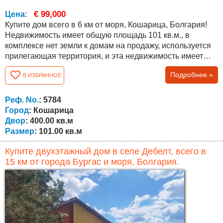
€ 99,000
Цена
:
Купите дом всего в 6 км от моря, Кошарица, Болгария!
Недвижимость имеет общую площадь 101 кв.м., в
комплексе нет земли к домам на продажу, используется
прилегающая территория, и эта недвижимость имеет
400 кв.м. для использования владельцем. В доме есть
Подробнее »
В ИЗБРАННОЕ
ванная комната с душем и туалетом, отдельный туалет,
две спальни и большая гостиная со встроенной кухней!
Все дополняется красивой крытой открытой террасой со
Реф. No.
: 5784
встроенным...
Город
: Кошарица
Двор
: 400.00 кв.м
Размер
: 101.00 кв.м
Купите двухэтажный дом в селе Дебелт, всего в
15 км от города Бургас и моря, Болгария.