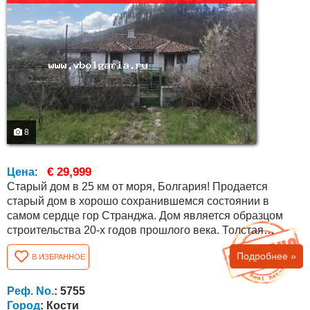
8
€ 29,999
Цена
:
Старый дом в 25 км от моря, Болгария! Продается
старый дом в хорошо сохранившемся состоянии в
самом сердце гор Странджа. Дом является образцом
строительства 20-х годов прошлого века. Толстая
каменная стена на первом этаже, дубовые балки и
Подробнее »
В ИЗБРАННОЕ
массивные кирпичные стены. Крыша с турецкой
черепицей, осмотренная и прочная. Очень хорошее
расположение недвижимости, почти в центре деревни с
Реф. No.
: 5755
красивой панорамой на церковь, центр и горы. Дом...
Город
: Кости