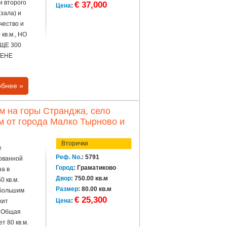
и второго
€ 37,000
Цена
:
зала) и
чество и
кв.м., НО
ЩЕ 300
ЦЕНЕ
бнее »
м на горы Странджа, село
км от города Малко Тырново и
Вторички
е
Реф. No.
: 5791
ованной
Город
: Граматиково
а в
Двор
: 750.00 кв.м
0 кв.м.
Размер
: 80.00 кв.м
ебольшим
€ 25,300
Цена
:
жит
. Общая
 80 кв.м.