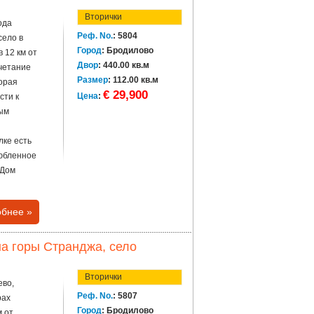
Вторички
ода
Реф. No.
: 5804
село в
Город
: Бродилово
 12 км от
Двор
: 440.00 кв.м
очетание
Размер
: 112.00 кв.м
торая
€ 29,900
Цена
:
сти к
ным
лке есть
любленное
 Дом
бнее »
а горы Странджа, село
Вторички
ево,
Реф. No.
: 5807
рах
Город
: Бродилово
м от