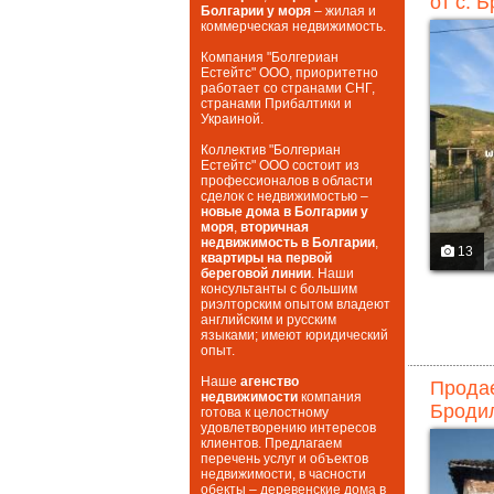
от с. 
Болгарии у моря
– жилая и
коммерческая недвижимость.
Компания "Болгериан
Естейтс" ООО, приоритетно
работает со странами СНГ,
странами Прибалтики и
Украиной.
Коллектив "Болгериан
Естейтс" ООО состоит из
профессионалов в области
сделок с недвижимостью –
новые дома в Болгарии у
моря
,
вторичная
недвижимость в Болгарии
,
13
квартиры на первой
береговой линии
. Наши
консультанты с большим
риэлторским опытом владеют
английским и русским
языками; имеют юридический
опыт.
Наше
агенство
Продае
недвижимости
компания
Бродил
готова к целостному
удовлетворению интересов
клиентов. Предлагаем
перечень услуг и объектов
недвижимости, в часности
обекты – деревенские дома в