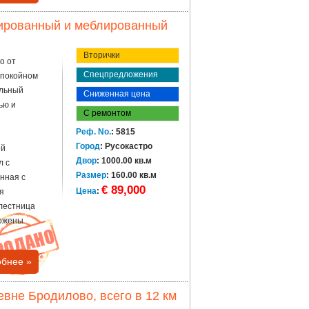
ированный и меблированный
Вторички
о от
Спецпредложения
спокойном
альный
Сниженная цена
ью и
С ремонтом
Реф. No.
: 5815
Город
: Русокастро
ей
Двор
: 1000.00 кв.м
л с
Размер
: 160.00 кв.м
анная с
€ 89,000
Цена
:
я
 лестница
ложены
бнее »
вне Бродилово, всего в 12 км