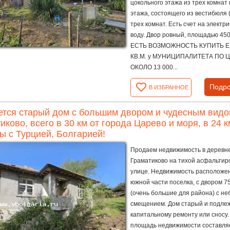
цокольного этажа из трех комнат 
этажа, состоящего из вестибюля (
трех комнат. Есть счет на электри
воду. Двор ровный, площадью 450 
ЕСТЬ ВОЗМОЖНОСТЬ КУПИТЬ Е
КВ.М. у МУНИЦИПАЛИТЕТА ПО 
ОКОЛО 13 000...
Подро
В ИЗБРАННОЕ
тся старый дом с большим двором и чудесным видо
иково, всего в 30 км от города Царево и моря, в 24 
ы с Турцией, Болгарией!
Продаем недвижимость в деревн
Граматиково на тихой асфальтир
улице. Недвижимость расположен
южной части поселка, с двором 75
(очень большие для района) с н
смещением. Дом старый и подле
капитальному ремонту или сносу
площадь недвижимости составляет