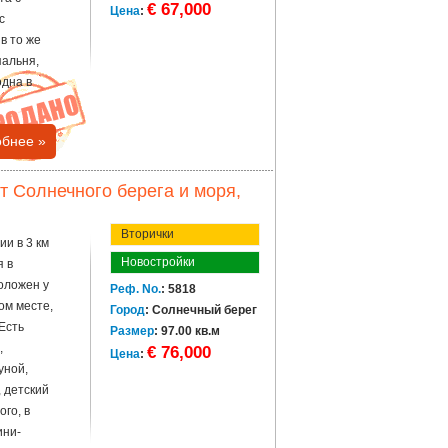
€ 67,000
Цена
:
с
в то же
пальня,
одна в
бнее »
т Солнечного берега и моря,
Вторички
ии в 3 км
Новостройки
я в
положен у
Реф. No.
: 5818
ом месте,
Город
: Солнечный берег
Есть
Размер
: 97.00 кв.м
,
€ 76,000
Цена
:
уной,
 детский
ого, в
ини-