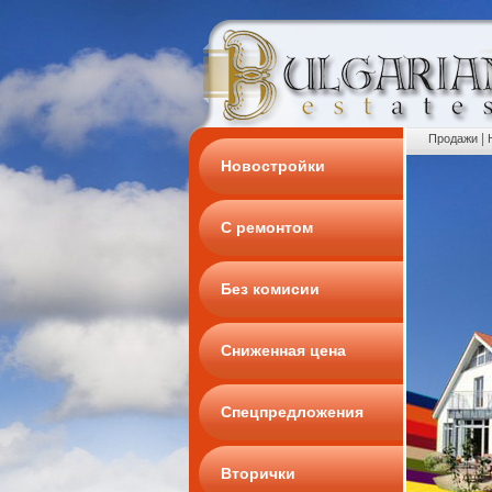
|
Продажи
Новостройки
С ремонтом
Без комисии
Сниженная цена
Спецпредложения
Вторички