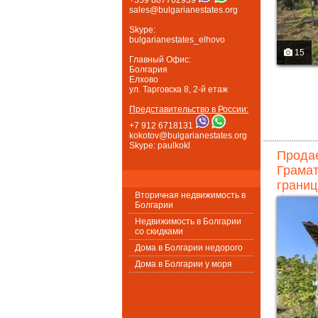
sales@bulgarianestates.org
Skype:
bulgarianestates_elhovo
15
Главный Офис:
Болгария
Елхово
ул. Тарговска 8, 2-й етаж
Представительство в России:
+7 912 6718131
kokotov@bulgarianestates.org
Skype: paulkokl
Продае
Грамат
границ
Вторичная недвижимость в
Болгарии
Недвижимость в Болгарии
со скидками
Дома в Болгарии недорого
Дома в Болгарии у моря