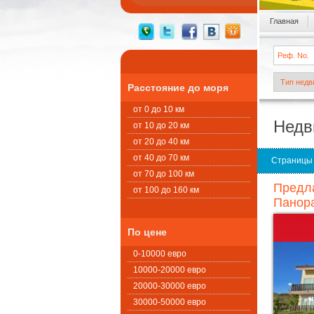
Главная
Расстояние до моря
от 0 до 10 км
Недв
от 10 до 20 км
от 20 до 40 км
от 40 до 70 км
Страницы
от 70 до 100 км
Предла
от 100 до 160 км
Панора
По цене
0-10000 евро
10000-20000 евро
20000-30000 евро
30000-50000 евро