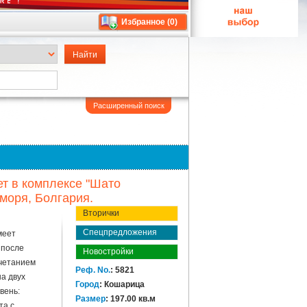
Избранное (
0
)
Расширенный поиск
т в комплексе "Шато
 моря, Болгария.
Вторички
Спецпредложения
меет
 после
Новостройки
очетанием
Реф. No.
: 5821
на двух
Город
: Кошарица
вень:
Размер
: 197.00 кв.м
та с