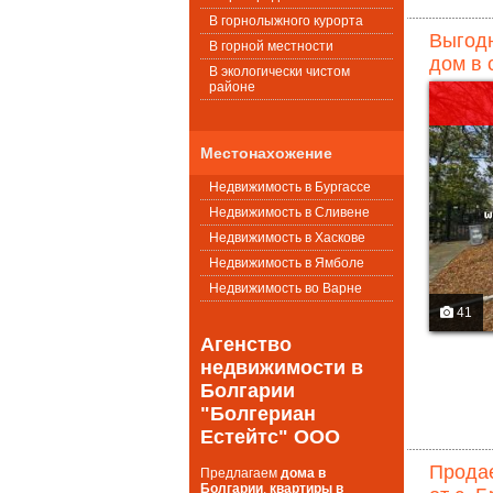
В горнолыжного курорта
Выгод
В горной местности
дом в 
В экологически чистом
районе
Местонахожение
Недвижимость в Бургассе
Недвижимость в Сливене
Недвижимость в Хаскове
Недвижимость в Ямболе
Недвижимость во Варне
41
Агенство
недвижимости в
Болгарии
"Болгериан
Естейтс" ООО
Продае
Предлагаем
дома в
Болгарии
,
квартиры в