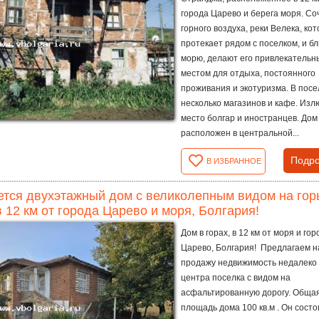
города Царево и берега моря. С
горного воздуха, реки Велека, ко
протекает рядом с поселком, и бл
морю, делают его привлекатель
местом для отдыха, постоянного
проживания и экотуризма. В посе
несколько магазинов и кафе. Из
место болгар и иностранцев. Дом
расположен в центральной...
Подро
В ИЗБРАННОЕ
тся двухэтажный дом с великолепным видом на гор
в 12 км от города Царево и моря, Болгария!
Дом в горах, в 12 км от моря и гор
Царево, Болгария! Предлагаем н
продажу недвижимость недалеко
центра поселка с видом на
асфальтированную дорогу. Обща
площадь дома 100 кв.м . Он состо