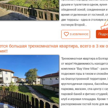
душем и туалетом в одном, кухня 
обеденной зоной, соединенная и 
время отделенная от гостиной, с
две террасы - одна в столовую и 
гостиную Второй...
Подро
В ИЗБРАННОЕ
тся большая трехкомнатная квартира, всего в 3 км о
ия!!
Трехкомнатная квартира в Болгар
от моря! Недвижимость находитс
комплексе “Bay View Villas” - рас
подножия горы в тихом и спокойн
на благоустроенной территории. 
круглогодичная охрана, бассейны
парковка, магазин, спа-центр с са
паровой баней и фитнес-студией,
клуб и игровая площадка. Кроме т
распоряжении гостей поле для м