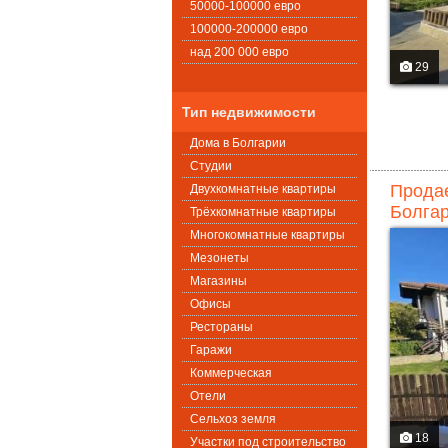
50000-100000 евро
100000-200000 евро
над 200 000 евро
29
Тип недвижимости
Дома в Болгарии
Студии
Продае
Двухкомнатные квартиры
Болгар
Трёхкомнатные квартиры
Многокомнатные квартиры
Мезонеты
Магазины
Офисы
Рестораны
Гаражи
Коммерческая
Oтели
Сельхоз земля
18
Участки под строительство