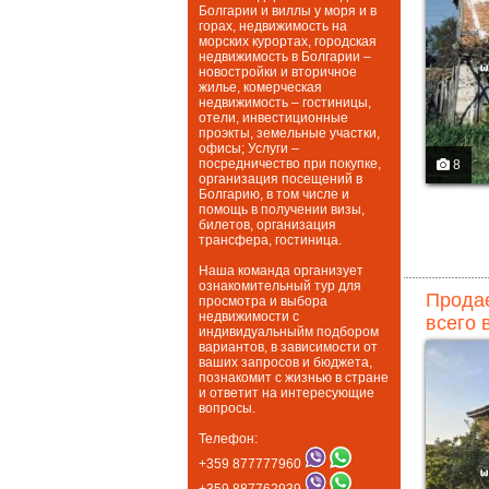
Болгарии и виллы у моря и в
горах, недвижимость на
морских курортах, городская
недвижимость в Болгарии –
новостройки и вторичное
жилье, комерческая
недвижимость – гостиницы,
отели, инвестиционные
проэкты, земельные участки,
офисы; Услуги –
посредничество при покупке,
8
организация посещений в
Болгарию, в том числе и
помощь в получении визы,
билетов, организация
трансфера, гостиница.
Наша команда организует
ознакомительный тур для
Продае
просмотра и выбора
недвижимости с
всего 
индивидуальныйм подбором
вариантов, в зависимости от
ваших запросов и бюджета,
познакомит с жизнью в стране
и ответит на интересующие
вопросы.
Телефон:
+359 877777960
+359 887762939