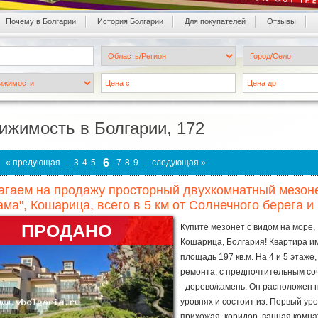
Почему в Болгарии
История Болгарии
Для покупателей
Oтзывы
ижимость в Болгарии, 172
6
« предующая
...
3
4
5
7
8
9
...
следующая »
гаем на продажу просторный двухкомнатный мезоне
ма", Кошарица, всего в 5 км от Солнечного берега и
ПРОДАНО
Купите мезонет с видом на море,
Кошарица, Болгария! Квартира и
площадь 197 кв.м. На 4 и 5 этаже,
ремонта, с предпочтительным с
- дерево/камень. Он расположен 
уровнях и состоит из: Первый уро
прихожая, коридор, ванная комна