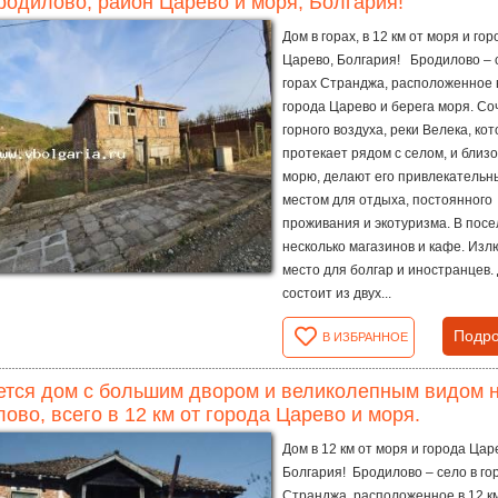
Бродилово, район Царево и моря, Болгария!
Дом в горах, в 12 км от моря и гор
Царево, Болгария! Бродилово – 
горах Странджа, расположенное в
города Царево и берега моря. С
горного воздуха, реки Велека, ко
протекает рядом с селом, и близо
морю, делают его привлекатель
местом для отдыха, постоянного
проживания и экотуризма. В посе
несколько магазинов и кафе. Из
место для болгар и иностранцев.
состоит из двух...
Подро
В ИЗБРАННОЕ
тся дом с большим двором и великолепным видом н
ово, всего в 12 км от города Царево и моря.
Дом в 12 км от моря и города Цар
Болгария! Бродилово – село в го
Странджа, расположенное в 12 к