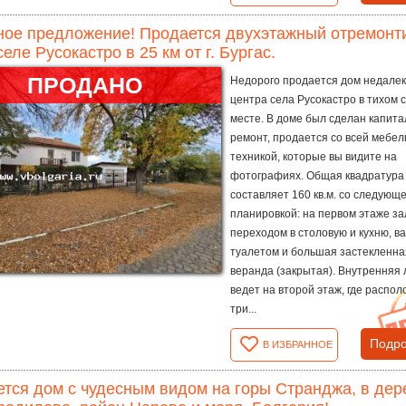
ное предложение! Продается двухэтажный отремонт
селе Русокастро в 25 км от г. Бургас.
ПРОДАНО
Недорого продается дом недалек
центра села Русокастро в тихом 
месте. В доме был сделан капит
ремонт, продается со всей мебел
техникой, которые вы видите на
фотографиях. Общая квадратура
составляет 160 кв.м. со следующ
планировкой: на первом этаже за
переходом в столовую и кухню, в
туалетом и большая застекленна
веранда (закрытая). Внутренняя
ведет на второй этаж, где распо
три...
Подро
В ИЗБРАННОЕ
тся дом с чудесным видом на горы Странджа, в дере