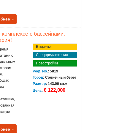
бнее »
 комплексе с бассейнами,
ария!
Вторички
тремя
Спецпредложения
атами с
отдельным
Новостройки
 втором
Реф. No.
: 5819
е.
Город
: Солнечный берег
общих
Размер
: 143.00 кв.м
лла
€ 122,000
Цена
:
атацию/,
дованная
кошную
бнее »