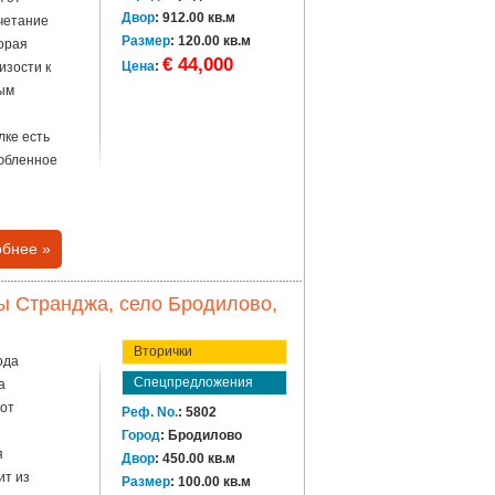
Двор
: 912.00 кв.м
очетание
Размер
: 120.00 кв.м
торая
€ 44,000
Цена
:
изости к
ным
лке есть
любленное
бнее »
ы Странджа, село Бродилово,
Вторички
ода
Спецпредложения
а
 от
Реф. No.
: 5802
Город
: Бродилово
я
Двор
: 450.00 кв.м
ит из
Размер
: 100.00 кв.м