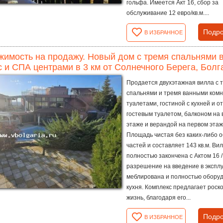
гольфа. Имеется Акт 16, сбор за
обслуживание 12 евро/кв.м....
Подро
В ИЗБРАННОЕ
имость на продажу. Новый дом с тремя спальнями в
 и СПА центрами в 3 км от Солнечного Берега, Болг
Продается двухэтажная вилла с 
спальнями и тремя ванными комн
туалетами, гостиной с кухней и 
гостевым туалетом, балконом на
этаже и верандой на первом этаж
Площадь чистая без каких-либо 
частей и составляет 143 кв.м. Ви
полностью закончена с Актом 16 /
разрешение на введение в эксплу
меблирована и полностью обору
кухня. Комплекс предлагает рос
жизнь, благодаря его...
Подро
В ИЗБРАННОЕ