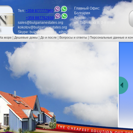
Главный Офис:
Тел:
+359 877777960
Болгария
+359 887762939
Елхово
sales@bulgarianestates.org
ул. Тарговска 8, 2-й етаж
kokotov@bulgarianestates.org
Skype: bulgarianestates_elhovo
|
|
|
|
На море
Дешевые домы
До и после
Вопросы и ответы
Персональные данные и ко