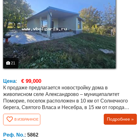
21
€ 99,000
Цена
:
К продаже предлагается новостройку дома в
живописном селе Александрово – муниципалитет
Поморие, поселок расположен в 10 км от Солнечного
берега, Святого Власа и Несебра, в 15 км от города
Поморие и в 25 км от города Бургас, Болгария! Дом
Подробнее »
В ИЗБРАННОЕ
отделан и оформлен по болгарскому госстандарту (на
этапе без внутренней отделки), есть о тдельные счета на
электричество и воду и собственный двор 711 м 2 .
Реф. No.
: 5862