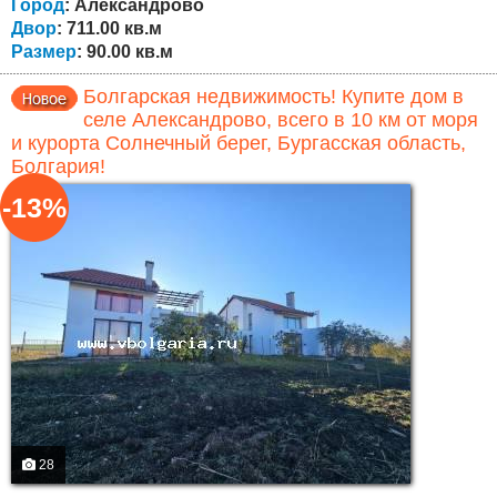
Подъезд к дому по асфальтированной дороге....
Город
: Александрово
Двор
: 711.00 кв.м
Размер
: 90.00 кв.м
Болгарская недвижимость! Купите дом в
селе Александрово, всего в 10 км от моря
и курорта Солнечный берег, Бургасская область,
Болгария!
-13%
28