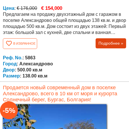
€ 154,000
Цена
:
€ 176,000
Предлагаем на продажу двухэтажный дом с гаражом в
поселке Александрово общей площадью 138 кв.м. и двор
площадью 500 кв.м. Дом состоит из двух этажей: Первый
этаж: большой зал с кухней, две спальни и ванная
комната. Второй этаж состоит из спальни, ванной
Подробнее »
В ИЗБРАННОЕ
комнаты и большой террасы с прекрасным видом. Дом
нуждается лишь в небольшом освежении и готов к
заселению. Продается с мебелью и техникой. Все
Реф. No.
: 5863
необходимое для комфортного отдыха...
Город
: Александрово
Двор
: 500.00 кв.м
Размер
: 138.00 кв.м
Продается новый современный дом в поселке
Александрово, всего в 10 км от моря и курорта
Солнечный берег, Бургас, Болгария!
-5%