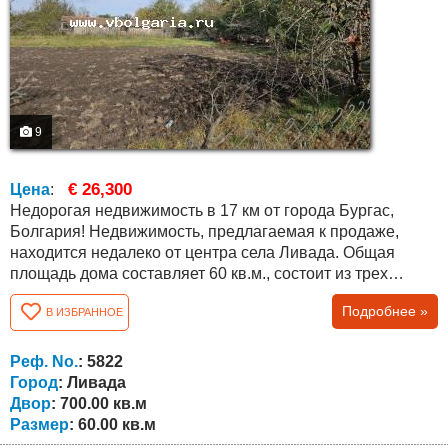
9
€ 26,300
Цена
:
Недорогая недвижимость в 17 км от города Бургас,
Болгария! Недвижимость, предлагаемая к продаже,
находится недалеко от центра села Ливада. Общая
площадь дома составляет 60 кв.м., состоит из трех
комнат. Наше предложение – продажа двора, поскольку
Подробнее »
В ИЗБРАННОЕ
дом нуждается в капитальном ремонте или в сносе.
Открыт лицевой счет на воду, а на электричество нет, но
за 600 евро через 2-3 месяца можно открыть лицевой
Реф. No.
: 5822
счет и на электричество....
Город
: Ливада
Двор
: 700.00 кв.м
Размер
: 60.00 кв.м