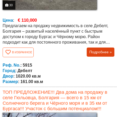
30
€ 110,000
Цена
:
Предлагаем на продажу недвижимость в селе Дебелт,
Болгария – развитый населённый пункт с быстрым
доступом к городу Бургас и Чёрному морю. Район
подходит как для постоянного проживания, так и для
покупки недвижимости у моря в Болгарии. Участок
Подробнее »
В ИЗБРАННОЕ
площадью 1020 кв.м , правильной формы, ухоженный, с
фруктовыми деревьями и большим орехом, создающим
приятную тень летом. На участке расположены два дома
Реф. No.
: 5915
и дополнительные постройки:...
Город
: Дебелт
Двор
: 1020.00 кв.м
Размер
: 161.00 кв.м
ТОП ПРЕДЛОЖЕНИЕ!!! Два дома на продажу в
селе Гюльовца, Болгария — всего в 15 км от
Солнечного берега и Чёрного моря и в 35 км от
Бургаса!!! Участок с большим потенциалом!!!