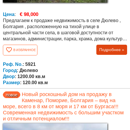
€ 98,000
Цена
:
Предлагаем к продаже недвижимость в селе Дюлево ,
Болгария , расположенную на тихой улице в
центральной части села, в шаговой доступности от
магазинов, администрации, парка, храма, дома культуры
и кафе. До села ведут два разных дороги, оба в
Подробнее »
В ИЗБРАННОЕ
отличном состоянии. Дом двухэтажный, общей
площадью 120 кв.м, с участком 1200 кв.м, ухоженным и
подходящим для сада, отдыха или дополнительной
Реф. No.
: 5921
застройки. Первый (цокольный) этаж состоит из трёх...
Город
: Дюлево
Двор
: 1200.00 кв.м
Размер
: 120.00 кв.м
Новый роскошный дом на продажу в
Каменар, Поморие, Болгария – вид на
море, всего в 8 км от моря и 17 км от Бургаса!!!
Современная недвижимость с большим участком
и отличным потенциалом!!!