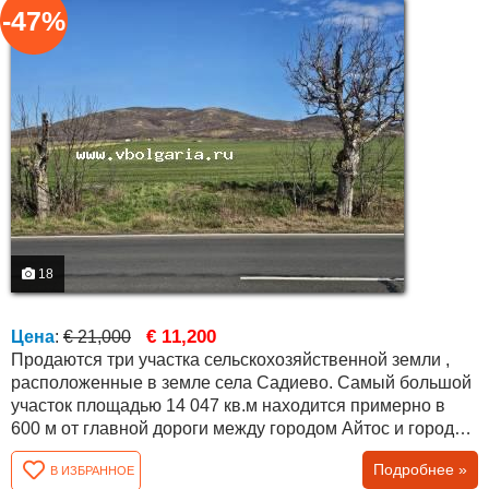
-47%
18
€ 11,200
Цена
:
€ 21,000
Продаются три участка сельскохозяйственной земли ,
расположенные в земле села Садиево. Самый большой
участок площадью 14 047 кв.м находится примерно в
600 м от главной дороги между городом Айтос и городом
Бургас. Примерно в 200 м от него расположены ещё два
Подробнее »
В ИЗБРАННОЕ
соседних участка площадью 6 580 кв.м и 7 339 кв.м