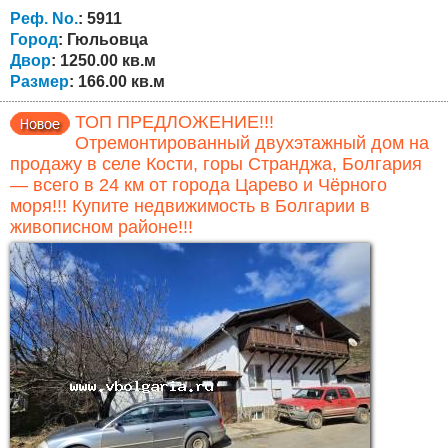
территории расположены два отдельных дома и два
Реф. No.
: 5911
гаража: Основной дом площадью 113 кв.м...
Город
: Гюльовца
Двор
: 1250.00 кв.м
Размер
: 166.00 кв.м
ТОП ПРЕДЛОЖЕНИЕ!!!
Отремонтированный двухэтажный дом на
продажу в селе Кости, горы Странджа, Болгария
— всего в 24 км от города Царево и Чёрного
моря!!! Купите недвижимость в Болгарии в
живописном районе!!!