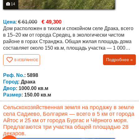
14
€ 49,300
Цена
:
€ 61,000
Дом расположен в тихом и спокойном селе Драка, всего
в 15–20 км от города Средец, в экологически чистом
районе в горах Странджа. Общая жилая площадь дома
составляет около 150 кв.м, площадь участка — 1 000
кв.м. Лестницы между этажами наружные.
Подробнее »
В ИЗБРАННОЕ
Недвижимость предлагает прекрасный вид на
окружающую местность. Планировка следующая:
Первый этаж — кухня, гостиная, кладовое помещение,
Реф. No.
: 5898
ванная комната и гараж. Второй этаж — три спальни,...
Город
: Драка
Двор
: 1000.00 кв.м
Размер
: 150.00 кв.м
Сельскохозяйственная земля на продажу в земле
села Садиево, Болгария — всего в 5 км от города
Айтос и 25 км от города Бургас и Чёрного моря.
Предлагаются три участка общей площадью 28
декаров.