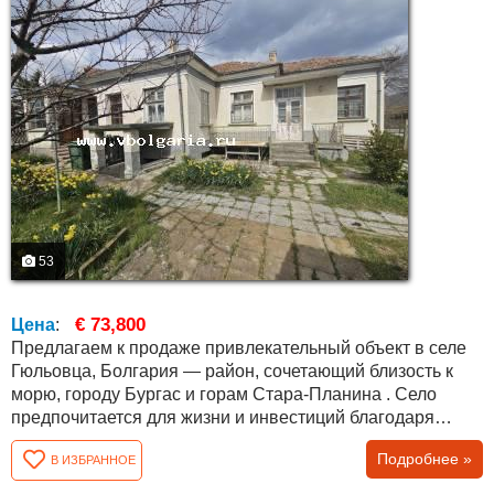
53
€ 73,800
Цена
:
Предлагаем к продаже привлекательный объект в селе
Гюльовца, Болгария — район, сочетающий близость к
морю, городу Бургас и горам Стара-Планина . Село
предпочитается для жизни и инвестиций благодаря
спокойствию, природе и развитой инфраструктуре.
Подробнее »
В ИЗБРАННОЕ
Участок угловой, правильной формы, площадью 1250
кв.м, с большим потенциалом для развития. На