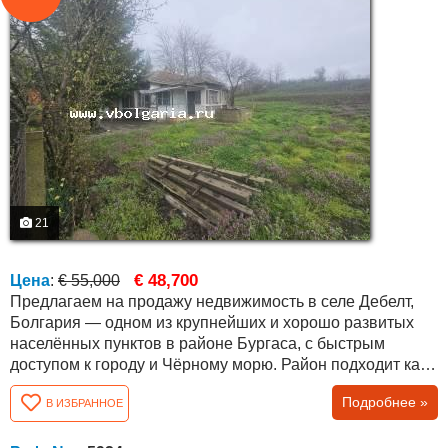
21
€ 48,700
Цена
:
€ 55,000
Предлагаем на продажу недвижимость в селе Дебелт,
Болгария — одном из крупнейших и хорошо развитых
населённых пунктов в районе Бургаса, с быстрым
доступом к городу и Чёрному морю. Район подходит как
для постоянного проживания, так и для покупки
Подробнее »
В ИЗБРАННОЕ
недвижимости у моря в Болгарии. Объект расположен в
тихой части села, в сформированной жилой среде, среди