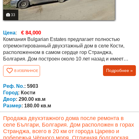
33
€ 84,000
Цена
:
Компания Bulgarian Estates предлагает полностью
отремонтированный двухэтажный дом в селе Кости,
расположенном в самом сердце гор Странджа,
Болгария. Дом построен около 10 лет назад и имеет
железобетонные перекрытия между этажами и внешнюю
Подробнее »
В ИЗБРАННОЕ
теплоизоляцию — отличный выбор для тех, кто ищет
качественную недвижимость в Болгарии. Общая
площадь дома составляет около 180 кв.м, планировка
Реф. No.
: 5903
следующая: Первый этаж — коридор, просторная...
Город
: Кости
Двор
: 290.00 кв.м
Размер
: 180.00 кв.м
Продажа двухэтажного дома после ремонта в
селе Българи, Болгария. Дом расположен в горах
Странджа, всего в 20 км от города Царево и
побережья Чёрного моря. Отличная болгарская