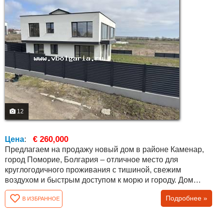
12
€ 260,000
Цена
:
Предлагаем на продажу новый дом в районе Каменар,
город Поморие, Болгария – отличное место для
круглогодичного проживания с тишиной, свежим
воздухом и быстрым доступом к морю и городу. Дом
расположен на асфальтированной улице, в спокойном
Подробнее »
В ИЗБРАННОЕ
районе с соседями только с одной стороны, что
обеспечивает уединение и комфорт. Есть вид на море.