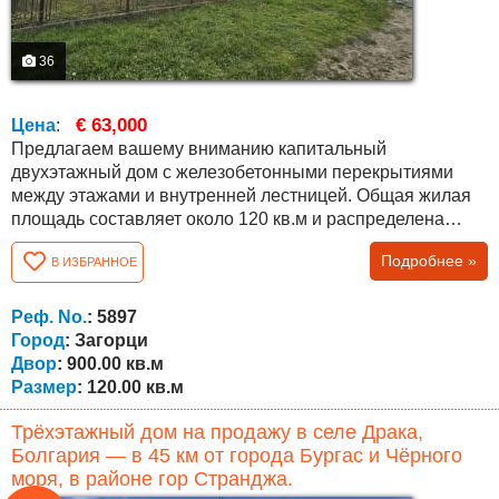
36
€ 63,000
Цена
:
Предлагаем вашему вниманию капитальный
двухэтажный дом с железобетонными перекрытиями
между этажами и внутренней лестницей. Общая жилая
площадь составляет около 120 кв.м и распределена
следующим образом: первый этаж – небольшая кухня,
Подробнее »
В ИЗБРАННОЕ
ванная комната с туалетом, две комнаты и внутренняя
лестница; второй этаж – три комнаты. Дом продаётся с
имеющейся мебелью, представленной на фотографиях.
Реф. No.
: 5897
К дому относится участок площадью...
Город
: Загорци
Двор
: 900.00 кв.м
Размер
: 120.00 кв.м
Трёхэтажный дом на продажу в селе Драка,
Болгария — в 45 км от города Бургас и Чёрного
моря, в районе гор Странджа.