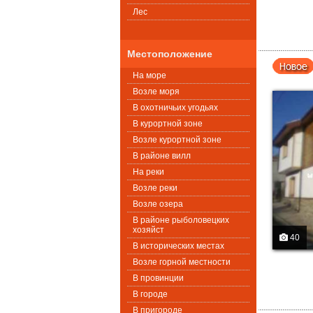
Лес
Местоположение
На море
Возле моря
В охотничьих угодьях
В курортной зоне
Возле курортной зоне
В районе вилл
На реки
Возле реки
Возле озера
В районе рыболовецких
хозяйст
40
В исторических местах
Возле горной местности
В провинции
В городе
В пригороде