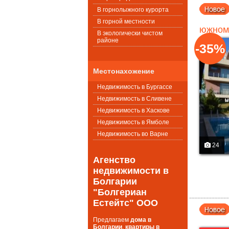
В горнолыжного курорта
В горной местности
южном
В экологически чистом
районе
-35%
Местонахожение
Недвижимость в Бургассе
Недвижимость в Сливене
Недвижимость в Хаскове
Недвижимость в Ямболе
Недвижимость во Варне
24
Агенство
недвижимости в
Болгарии
"Болгериан
Естейтс" ООО
Предлагаем
дома в
Болгарии
,
квартиры в