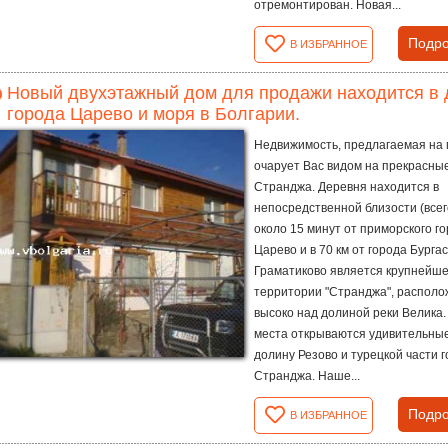
отремонтирован. Новая...
Подро
В ИЗБРАННОЕ
Новый двухэтажный дом для продажи находится в д
города Царево и моря в Болгарии.
Недвижимость, предлагаемая на 
очарует Вас видом на прекрасны
Странджа. Деревня находится в
непосредственной близости (всег
около 15 минут от приморского г
Царево и в 70 км от города Бурга
Граматиково является крупнейше
территории "Странджа", распол
высоко над долиной реки Велика.
места открываются удивительны
долину Резово и турецкой части г
Странджа. Наше...
Подро
В ИЗБРАННОЕ