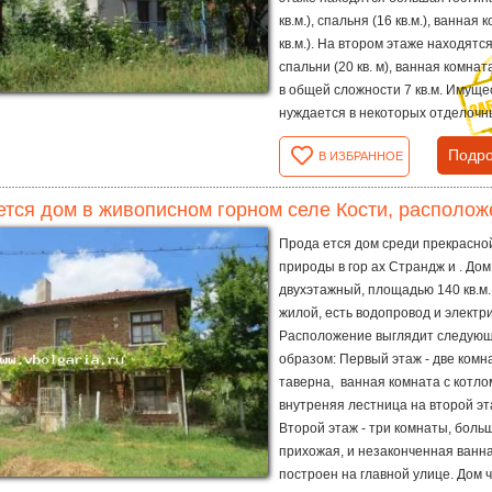
кв.м.), спальня (16 кв.м.), ванная 
кв.м.). На втором этаже находятс
спальни (20 кв. м), ванная комнат
в общей сложности 7 кв.м. Имуще
нуждается в некоторых отделочны
Подро
В ИЗБРАННОЕ
тся дом в живописном горном селе Кости, расположе
Прода ется дом среди прекрасно
природы в гор ах Страндж и . Дом
двухэтажный, площадью 140 кв.м.
жилой, есть водопровод и электр
Расположение выглядит следую
образом: Первый этаж - две комн
таверна, ванная комната с котло
внутреняя лестница на второй эт
Второй этаж - три комнаты, боль
прихожая, и незаконченная ванн
построен на главной улице. Дом 