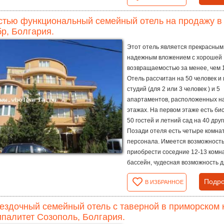
тью функциональный семейный отель на продажу в 
р, Болгария.
Этот отель является прекрасным
надежным вложением с хорошей
возвращаемостью за менее, чем 1
Отель рассчитан на 50 человек и
студий (для 2 или 3 человек ) и 5
апартаментов, расположенных н
этажах. На первом этаже есть би
50 гостей и летний сад на 40 друг
Позади отеля есть четыре комна
персонала. Имеется возможност
приобрести соседние 12-13 комн
бассейн, чудесная возможность дл
Подро
В ИЗБРАННОЕ
ездочный семейный отель с таверной в приморском 
палитет Созополь, Болгария.