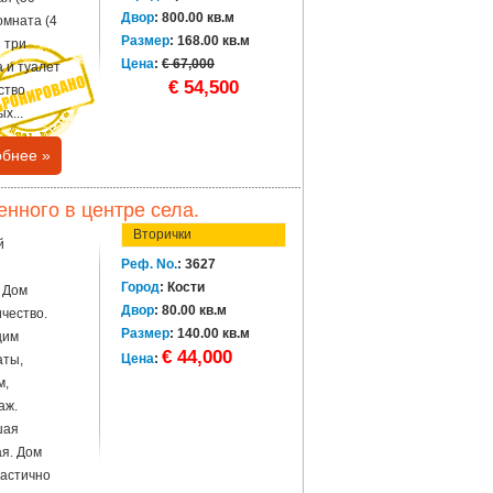
Двор
: 800.00 кв.м
комната (4
Размер
: 168.00 кв.м
я три
Цена
:
€ 67,000
а и туалет
€ 54,500
ство
х...
бнее »
нного в центре села.
Вторички
й
Реф. No.
: 3627
Город
: Кости
 Дом
Двор
: 80.00 кв.м
ичество.
Размер
: 140.00 кв.м
щим
€ 44,000
Цена
:
аты,
м,
аж.
шая
ая. Дом
частично