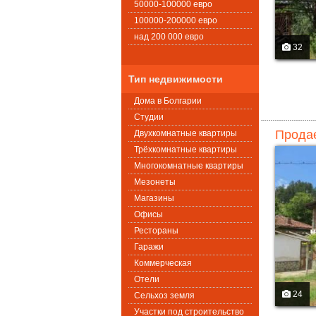
50000-100000 евро
100000-200000 евро
над 200 000 евро
32
Тип недвижимости
Дома в Болгарии
Студии
Продае
Двухкомнатные квартиры
Трёхкомнатные квартиры
Многокомнатные квартиры
Мезонеты
Магазины
Офисы
Рестораны
Гаражи
Коммерческая
Oтели
24
Сельхоз земля
Участки под строительство