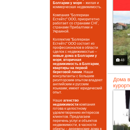
Болгарии у моря
– жилая и
коммерческая недвижимость.
Компания "Болгериан
Естейтс" ООО, приоритетно
работает со странами СНГ,
странами Прибалтики и
Украиной.
Коллектив "Болгериан
Естейтс" ООО состоит из
профессионалов в области
сделок с недвижимостью –
новые дома в Болгарии у
моря
,
вторичная
48
недвижимость в Болгарии
,
квартиры на первой
береговой линии
. Наши
консультанты с большим
Дома в
риэлторским опытом владеют
английским и русским
курорт
языками; имеют юридический
опыт.
Наше
агенство
недвижимости
компания
готова к целостному
удовлетворению интересов
клиентов. Предлагаем
перечень услуг и объектов
недвижимости, в часности
обекты – деревенские дома в