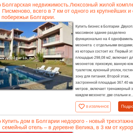
Болгарская недвижимость.Люксозный жилой компле
Писменово, всего в 7 км от одного из крупнейших 
 побережьи Болгарии.
Купить бизнес в Болгарии .Двухэ
массивное здание разделено
функционально на 4 однофамил
мезонета с отдельными входами
из которых состоит из: Первый эт
площадью 298,08 м2, включает дл
мезонетов: прихожую, ванную ком
туалетом, кухонный уголок, гости
зону для питания; Второй этаж,
застроенной площадью 367.40 к
метров , включает тренажерный з
каждом мезонете: две спальни и..
Подро
В ИЗБРАННОЕ
Купить дом в Болгарии недорого - новый трехэтаж
семейный отель – в деревне Велика, в 3 км от куро