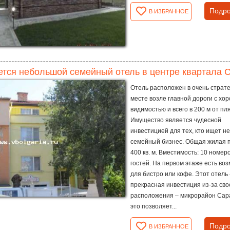
Подро
В ИЗБРАННОЕ
тся небольшой семейный отель в центре квартала С
Отель расположен в очень страт
месте возле главной дороги с хо
видимостью и всего в 200 м от пл
Имущество является чудесной
инвестицией для тех, кто ищет 
семейный бизнес. Общая жилая 
400 кв. м. Вместимость: 10 номеро
гостей. На первом этаже есть во
для бистро или кофе. Этот отель 
прекрасная инвестиция из-за сво
расположения – микрорайон Сар
это позволяет...
Подро
В ИЗБРАННОЕ