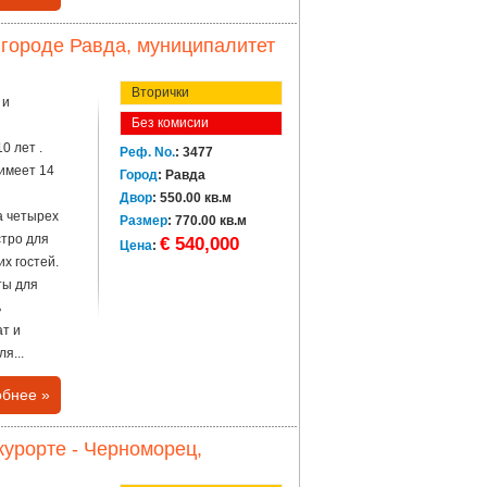
городе Равда, муниципалитет
Вторички
 и
Без комисии
0 лет .
Реф. No.
: 3477
 имеет 14
Город
: Равда
Двор
: 550.00 кв.м
а четырех
Размер
: 770.00 кв.м
стро для
€ 540,000
Цена
:
их гостей.
ты для
ь
ат и
я...
бнее »
курорте - Черноморец,