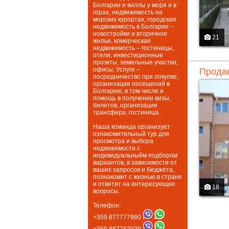
Болгарии и виллы у моря и в
горах, недвижимость на
морских курортах, городская
недвижимость в Болгарии –
новостройки и вторичное
21
жилье, комерческая
недвижимость – гостиницы,
отели, инвестиционные
проэкты, земельные участки,
офисы; Услуги –
Продае
посредничество при покупке,
организация посещений в
Болгарию, в том числе и
помощь в получении визы,
билетов, организация
трансфера, гостиница.
Наша команда организует
ознакомительный тур для
просмотра и выбора
недвижимости с
индивидуальныйм подбором
вариантов, в зависимости от
ваших запросов и бюджета,
познакомит с жизнью в стране
и ответит на интересующие
18
вопросы.
Телефон:
+359 877777960
+359 887762939