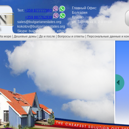
Главный Офис:
Тел:
+359 877777960
Болгария
+359 887762939
Елхово
sales@bulgarianestates.org
ул. Тарговска 8, 2-й етаж
kokotov@bulgarianestates.org
Skype: bulgarianestates_elhovo
|
|
|
|
На море
Дешевые домы
До и после
Вопросы и ответы
Персональные данные и ко