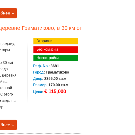
бнее »
еревне Граматиково, в 30 км от
Вторички
продажу,
Без комисии
е горы
Новостройки
о 30 км)
Реф. No.
: 3681
орода
Город
: Граматиково
с. Деревня
Двор
: 2355.00 кв.м
й на
Размер
: 170.00 кв.м
оженной
€ 115,000
Цена
:
 С этого
е виды на
ор
бнее »