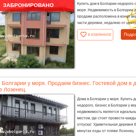
Купить дом в Болгарии недорого 
ЗАБРОНИРОВАНО
моря. Недвижимость в Болгарии 
продажи расположена в конце ве
части деревни, недалеко от центр
Подро
В ИЗБРАННОЕ
 Болгарии у моря. Продаем бизнес. Гостевой дом в д
е Лозенец.
Дома в Болгарии у моря. Купить 
недорого, бизнес в Болгарии у мо
недвижимость является идеальн
местом, где стоит провести кажд
отпуска! Удивительная деревня В
минутах езды от пляжи Лозенец