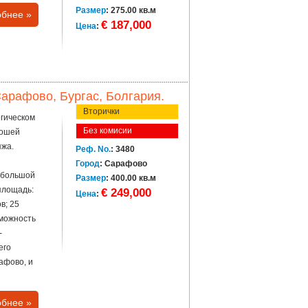
Размер
: 275.00 кв.м
бнее »
€ 187,000
Цена
:
арафово, Бургас, Болгария.
Вторички
егическом
Без комисии
рошей
яжа.
Реф. No.
: 3480
Город
: Сарафово
небольшой
Размер
: 400.00 кв.м
площадь:
€ 249,000
Цена
:
в; 25
зможность
-
его
афово, и
бнее »