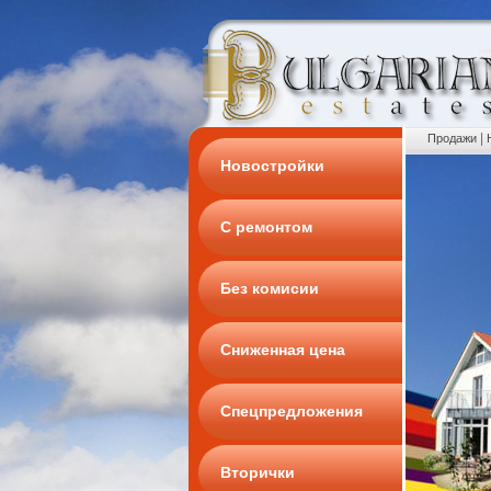
|
Продажи
Новостройки
С ремонтом
Без комисии
Сниженная цена
Спецпредложения
Вторички