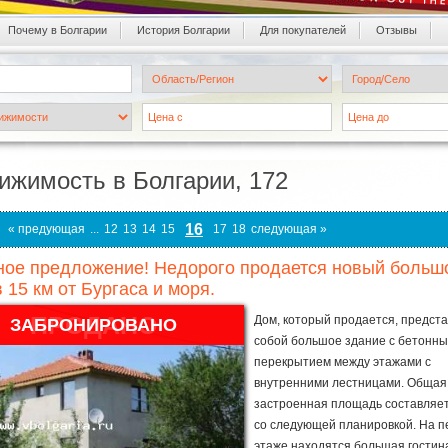
Почему в Болгарии
История Болгарии
Для покупателей
Oтзывы
ижимость в Болгарии, 172
16
« предующая
...
12
13
14
15
17
18
следующая »
ое предложение! Недорого продается новый большо
в 15 км от Бургаса и моря.
ПРОДАНО
Дом, который продается, предст
ЗАБРОНИРОВАНО
собой большое здание с бетонн
перекрытием между этажами с
внутренними лестницами. Общая
застроенная площадь составляет 
со следующей планировкой. На п
этаже находятся большая гостин