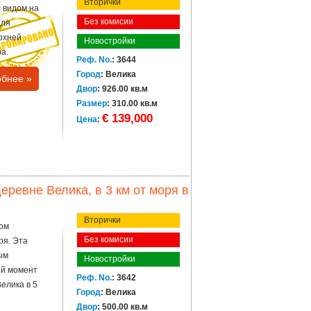
Вторички
с видом на
Без комисии
для
рхней
Новостройки
а.
Реф. No.
: 3644
Город
: Велика
бнее »
Двор
: 926.00 кв.м
Размер
: 310.00 кв.м
€ 139,000
Цена
:
еревне Велика, в 3 км от моря в
Вторички
дом
Без комисии
ря. Эта
ым
Новостройки
ый момент
Реф. No.
: 3642
елика в 5
Город
: Велика
Двор
: 500.00 кв.м