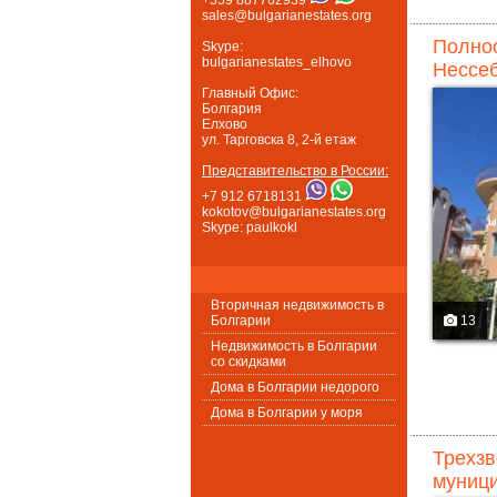
sales@bulgarianestates.org
Полнос
Skype:
bulgarianestates_elhovo
Нессеб
Главный Офис:
Болгария
Елхово
ул. Тарговска 8, 2-й етаж
Представительство в России:
+7 912 6718131
kokotov@bulgarianestates.org
Skype: paulkokl
Вторичная недвижимость в
Болгарии
13
Недвижимость в Болгарии
со скидками
Дома в Болгарии недорого
Дома в Болгарии у моря
Трехзв
муници