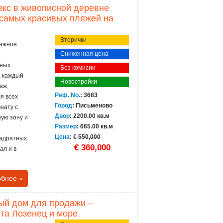
кс в живописной деревне
и самых красивых пляжей на
Вторички
тажное
Сниженная цена
ьных
Без комисии
, каждый
Новостройки
аж,
Реф. No.
: 3683
я всех
Город
: Письменово
нату с
Двор
: 2200.00 кв.м
ную зону и
Размер
: 665.00 кв.м
Цена
:
€ 550,000
вадратных
€ 360,000
ал и в
.
бнее »
ный дом для продажи –
рта Лозенец и море.