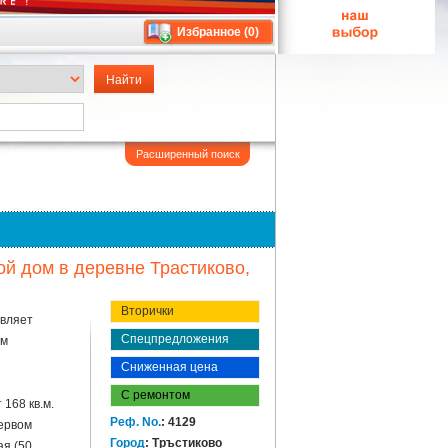
Избранное (
0
)
Расширенный поиск
й дом в деревне Трастиково,
Вторички
авляет
Спецпредложения
ым
Сниженная цена
С ремонтом
168 кв.м.
Реф. No.
: 4129
ервом
Город
: Тръстиково
ая (50