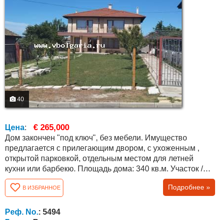
40
€ 265,000
Цена
:
Дом закончен "под ключ", без мебели. Имущество
предлагается с прилегающим двором, с ухоженным ,
открытой парковкой, отдельным местом для летней
кухни или барбекю. Площадь дома: 340 кв.м. Участок /
двор: 740 кв.м. садом Планировка: подвал, первый и
Подробнее »
В ИЗБРАННОЕ
второй этаж с внутренней лестницей. На уровне
подвала находится бытовая комната типа таверна с
камином и обособленная кухонная часть, бойлер /
Реф. No.
: 5494