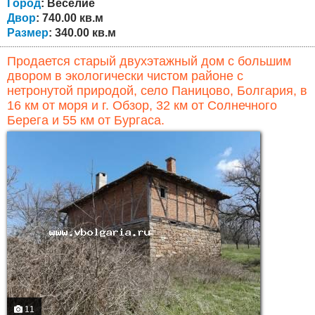
вместимость 300 л./ с солнечными...
Город
: Веселие
Двор
: 740.00 кв.м
Размер
: 340.00 кв.м
Продается старый двухэтажный дом с большим
двором в экологически чистом районе с
нетронутой природой, село Паницово, Болгария, в
16 км от моря и г. Обзор, 32 км от Солнечного
Берега и 55 км от Бургаса.
11