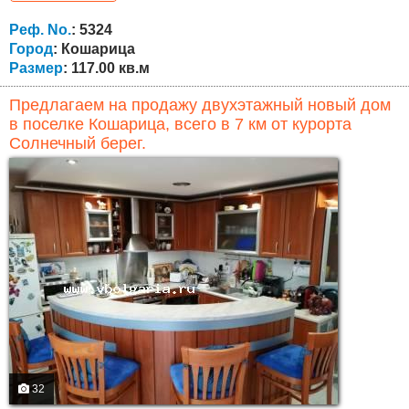
разрешение на введение в эксплуатацию/, меблирована
и полностью оборудованная кухня. Комплекс предлагает
Реф. No.
: 5324
роскошную жизнь, благодаря его...
Город
: Кошарица
Размер
: 117.00 кв.м
Предлагаем на продажу двухэтажный новый дом
в поселке Кошарица, всего в 7 км от курорта
Солнечный берег.
32