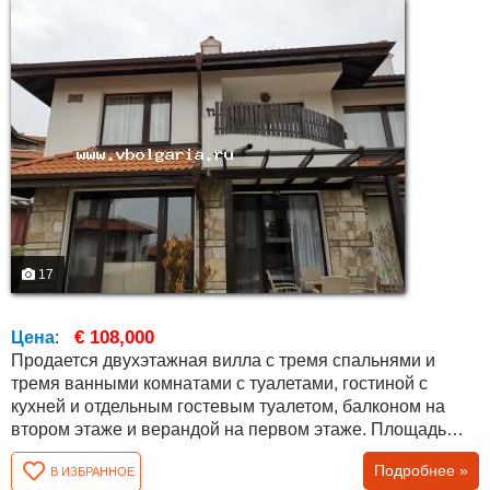
17
€ 108,000
Цена
:
Продается двухэтажная вилла с тремя спальнями и
тремя ванными комнатами с туалетами, гостиной с
кухней и отдельным гостевым туалетом, балконом на
втором этаже и верандой на первом этаже. Площадь
чистая без каких-либо общих частей и составляет 117,79
Подробнее »
В ИЗБРАННОЕ
кв.м. Вилла полностью закончена с Актом 16 /