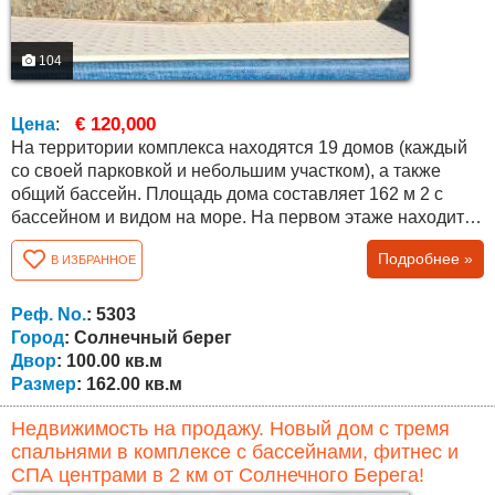
104
€ 120,000
Цена
:
На территории комплекса находятся 19 домов (каждый
со своей парковкой и небольшим участком), а также
общий бассейн. Площадь дома составляет 162 м 2 с
бассейном и видом на море. На первом этаже находится
коридор, прихожая, кладовка под лестницей, туалеты,
Подробнее »
В ИЗБРАННОЕ
прачечная, кухня с просторной столовой и гостиной с
камином, большая терраса с барбекю и прекрасный вид
на старую часть города Нессебр, море и долину. Второй
Реф. No.
: 5303
этаж состоит из двух...
Город
: Солнечный берег
Двор
: 100.00 кв.м
Размер
: 162.00 кв.м
Недвижимость на продажу. Новый дом с тремя
спальнями в комплексе с бассейнами, фитнес и
СПА центрами в 2 км от Солнечного Берега!