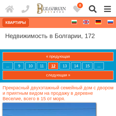
0
КВАРТИРЫ
Недвижимость в Болгарии, 172
« предующая
...
9
10
11
12
13
14
15
...
следующая »
Прекрасный двухэтажный семейный дом с двором
и приятным видом на продажу в деревне
Расширенный поиск
Веселие, всего в 15 от моря.