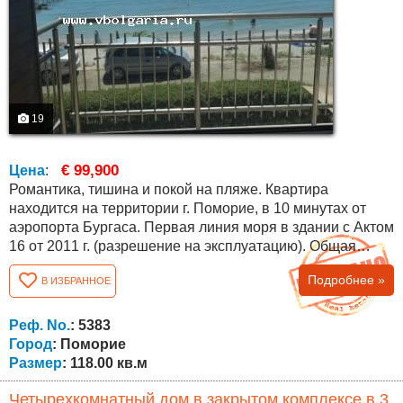
19
€ 99,900
Цена
:
Романтика, тишина и покой на пляже. Квартира
находится на территории г. Поморие, в 10 минутах от
аэропорта Бургаса. Первая линия моря в здании с Актом
16 от 2011 г. (разрешение на эксплуатацию). Общая
площадь квартиры составляет 118 кв.м., 2-ой этаж
Подробнее »
В ИЗБРАННОЕ
(реальный) 6-ти этажного дома, бассейн, лифт, парковка.
Распределение: Никаких переходных комнат!
Просторная гостиная с кухней и большой террасой,
Реф. No.
: 5383
выходящая на южную сторону и потрясающий...
Город
: Поморие
Размер
: 118.00 кв.м
Четырехкомнатный дом в закрытом комплексе в 3