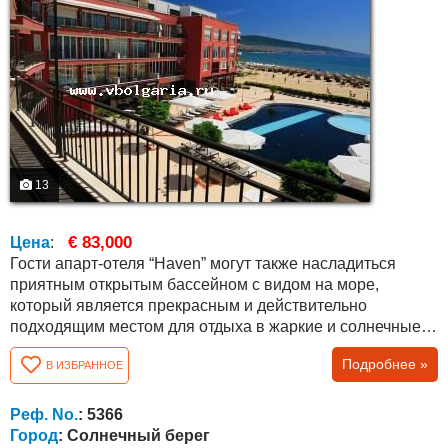
13
€ 83,000
Цена
:
Гости апарт-отеля “Haven” могут также насладиться
приятным открытым бассейном с видом на море,
который является прекрасным и действительно
подходящим местом для отдыха в жаркие и солнечные
летние дни. В бассейне также есть специальная мелкое
Подробнее »
В ИЗБРАННОЕ
отделение для детей. Стильный ресторан предлагает
богатый выбор невероятно вкусных блюд традиционной
болгарской и европейской кухни. Квартира общей
Реф. No.
: 5366
площадью 52 кв.м. с планировкой между...
Город
: Солнечный берег