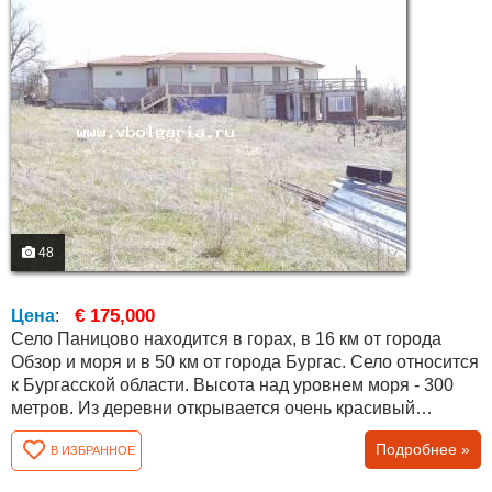
48
€ 175,000
Цена
:
Село Паницово находится в горах, в 16 км от города
Обзор и моря и в 50 км от города Бургас. Село относится
к Бургасской области. Высота над уровнем моря - 300
метров. Из деревни открывается очень красивый
панорамный вид на горы и окрестности. В окрестностях
Подробнее »
В ИЗБРАННОЕ
растут вековые дубовые леса с грибами, лавандовыми
полями, виноградниками. Недалеко от села течет река с