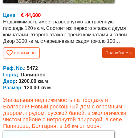
€ 44,600
Цена
:
Недвижимость имеет развернутую застроенную
площадь 120 кв.м. Состоит из: первого этажа с двумя
комнатами, второго этажа с тремя комнатами и залом.
Двор 3200 кв.м. с черешневым садом (около 100
деревьев) и прекрасным видом. Село Паницово
Подробнее »
В ИЗБРАННОЕ
находится в горах, в 16 км от города Обзор и моря и в 50
км от города Бургас. Село относится к Бургасской
области. Высота над уровнем моря - 300 метров. Из
Реф. No.
: 5472
деревни открывается очень красивый панорамный...
Город
: Паницово
Двор
: 3200.00 кв.м
Размер
: 120.00 кв.м
Уникальная недвижимость на продажу в
Болгарии! Новый роскошный дом с огромным
двором, прудом, русской баней, в экологически
чистом районе с нетронутой природой, в селе
Паницово, Болгария, в 16 км от моря.