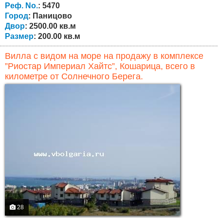
обилием рыбы для любителей рыбалки. Дорога
Реф. No.
: 5470
вымощена булыжником в центре...
Город
: Паницово
Двор
: 2500.00 кв.м
Размер
: 200.00 кв.м
Вилла с видом на море на продажу в комплексе
”Риостар Империал Хайтс”, Кошарица, всего в
километре от Солнечного Берега.
28