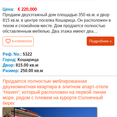
€ 220,000
Цена
:
Продаем двухэтажный дом площадью 350 кв.м. и двор
815 кв.м. в центре поселка Кошарица. Он расположен в
тихом и спокойном месте. Дом продается полностью
обставленным мебелью. Два этажа имеют два
отдельных входа. На первом этаже есть коридор, пять
Подробнее »
В ИЗБРАННОЕ
комнат, мини-кухня и две ванные комнаты, подходящие
для сдачи в аренду. Второй этаж: просторный коридор,
две спальни, одна детская комната, гостиная, столовая и
Реф. No.
: 5322
кухня, ванная комната и прачечная....
Город
: Кошарица
Двор
: 815.00 кв.м
Размер
: 250.00 кв.м
Продается полностью меблированная
двухкомнатная квартира в элитном апарт-отеле
"Haven", который расположен на первой линии
моря, рядом с пляжем на курорте Солнечный
берег