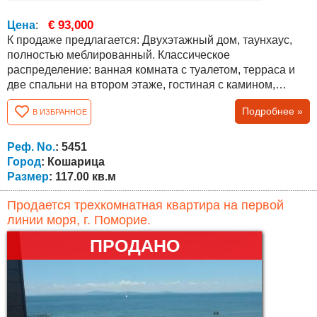
€ 93,000
Цена
:
К продаже предлагается: Двухэтажный дом, таунхаус,
полностью меблированный. Классическое
распределение: ванная комната с туалетом, терраса и
две спальни на втором этаже, гостиная с камином,
ванная комната с туалетом и кухня на первом этаже.
Подробнее »
В ИЗБРАННОЕ
Общая площадь составляет 117 кв.м. Описание объекта:
Дом находится в закрытом комплексе с охраной на
закрытой территории. Для удобства владельцев
Реф. No.
: 5451
недвижимости предлагается бассейн,...
Город
: Кошарица
Размер
: 117.00 кв.м
Продается трехкомнатная квартира на первой
линии моря, г. Поморие.
ПРОДАНО