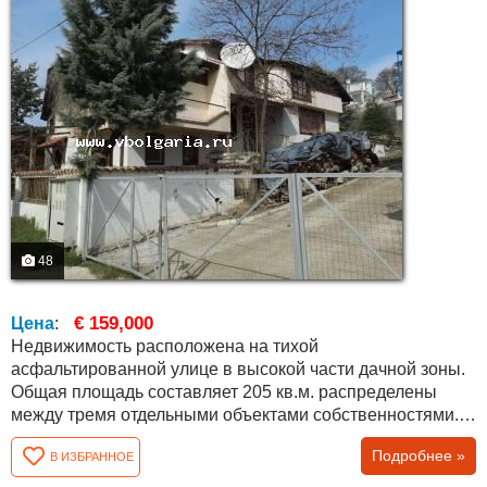
48
€ 159,000
Цена
:
Недвижимость расположена на тихой
асфальтированной улице в высокой части дачной зоны.
Общая площадь составляет 205 кв.м. распределены
между тремя отдельными объектами собственностями.
Главный дом, отдельная комната с комнатой для
Подробнее »
В ИЗБРАННОЕ
строительства ванной комнаты с туалетом на первом
этаже и возможность обособить как небольшую студию,