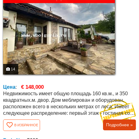
14
€ 148,000
Цена
:
Недвижимость имеет общую площадь 160 кв.м., и 350
квадратных.м. двор. Дом меблирован и оборудован,
расположен всего в нескольких метрах от леса. Имеет
следующее распределение: первый этаж - гостиная со
столовой и кухней, спальня, ванная комната с туалетом
Подробнее »
В ИЗБРАННОЕ
и еще одна отдельная спальня с ванной комнатой; на
втором этаже - две отдельные спальни, каждая с ванной