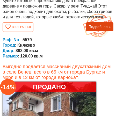
Купите готовый к проживанию дом в прекрасной
деревне у подножия горы Сакар, у реки Тунджа!! Этот
район очень подходит для охоты, рыбалки, сбора грибов
и для тех людей, которые любят экологическую жизнь. В
селе есть два магазина, кафе, много иностранцев и
Подробнее »
В ИЗБРАННОЕ
другое. Близкое расположение к городу Елхово делает
его предпочитаемым местом для проживания. Дом
имеет общую площадь 120 кв.м. со следующей
Реф. No.
: 5579
планировкой: на первом этаже есть...
Город
: Княжево
Двор
: 892.00 кв.м
Размер
: 120.00 кв.м
Выгодно продается массивный двухэтажный дом
в селе Венец, всего в 65 км от города Бургас и
моря и в 12 км от города Карнобат.
ПРОДАНО
-14%