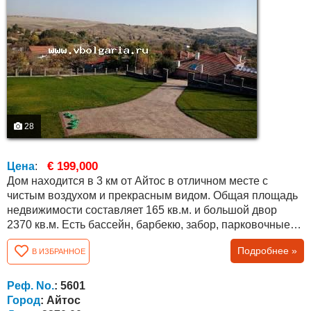
28
€ 199,000
Цена
:
Дом находится в 3 км от Айтос в отличном месте с
чистым воздухом и прекрасным видом. Общая площадь
недвижимости составляет 165 кв.м. и большой двор
2370 кв.м. Есть бассейн, барбекю, забор, парковочные
места и многое другое. Дом утеплен качественными
Подробнее »
В ИЗБРАННОЕ
теплоизоляционными материалами снаружи 10 см
пенополистиролом и каменной ватой изнутри.
Отопление осуществляется комбинированным
Реф. No.
: 5601
автоматизированным котлом с водяным подогревом
Город
: Айтос