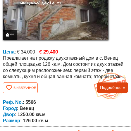
55
€ 29,400
Цена
:
€ 34,000
Предлагает на продажу двухэтажный дом в с. Венец
общей площадью 126 кв.м. Дом состоит из двух этажей
со следующим расположением: первый этаж - две
комнаты, кухня и общая ванная комната; второй этаж:
две комнаты, просторный коридор, ванная комната и
Подробнее »
В ИЗБРАННОЕ
туалет. Дом после ремонта со сменными стеклопакетами
ПВХ, дверями ПВХ, новой крышей. Дополнительные
постройки (сарай 40 кв.м.), проведено электричество,
Реф. No.
: 5566
вода, две септические ямы. Двор...
Город
: Венец
Двор
: 1250.00 кв.м
Размер
: 126.00 кв.м