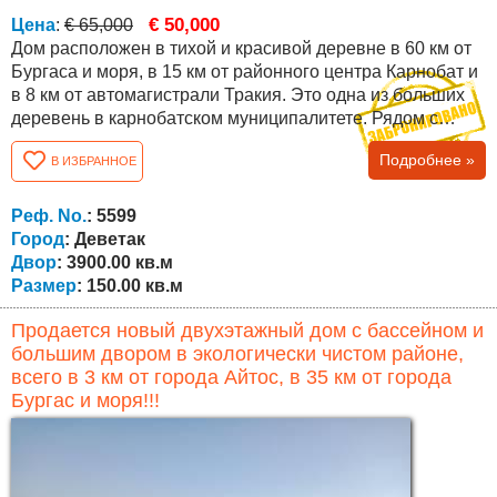
€ 50,000
Цена
:
€ 65,000
Дом расположен в тихой и красивой деревне в 60 км от
Бургаса и моря, в 15 км от районного центра Карнобат и
в 8 км от автомагистрали Тракия. Это одна из больших
деревень в карнобатском муниципалитете. Рядом с
селом в 15-16 км к западу от Карнобата находится
Подробнее »
В ИЗБРАННОЕ
Стралджанское озеро. Дом имеет общую застроенную
площадь 150 кв.м., а двор имеет площадь 3900 кв.м .
Недвижимость полностью реконструирована, с
Реф. No.
: 5599
обновлением всех видов установок, кровли,...
Город
: Деветак
Двор
: 3900.00 кв.м
Размер
: 150.00 кв.м
Продается новый двухэтажный дом с бассейном и
большим двором в экологически чистом районе,
всего в 3 км от города Айтос, в 35 км от города
Бургас и моря!!!