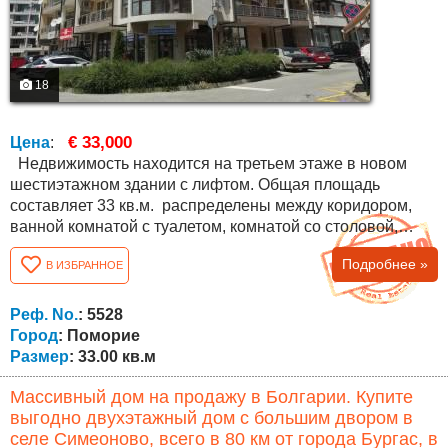
18
€ 33,000
Цена
:
Недвижимость находится на третьем этаже в новом
шестиэтажном здании с лифтом. Общая площадь
составляет 33 кв.м. распределены между коридором,
ванной комнатой с туалетом, комнатой со столовой,
кухни и спальни. В студии есть освоенная терраса, очень
Подробнее »
В ИЗБРАННОЕ
практичная и функциональная со многими встроенными
шкафами. Нет платы за обслуживание и студия
продается с мебелью. Подходит для сезонного и
Реф. No.
: 5528
круглогодичного проживания, а также для...
Город
: Поморие
Размер
: 33.00 кв.м
Массивный дом на продажу в Болгарии. Купите
выгодно двухэтажный дом с большим двором в
селе Симеоново, всего в 80 км от города Бургас, в