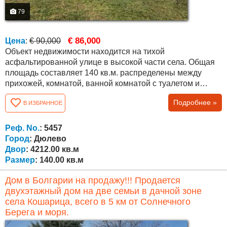
79
€ 86,000
Цена
:
€ 90,000
Объект недвижимости находится на тихой
асфальтированной улице в высокой части села. Общая
площадь составляет 140 кв.м. распределены между
прихожей, комнатой, ванной комнатой с туалетом и
двумя кладовками на первом этаже и прихожая и три
Подробнее »
В ИЗБРАННОЕ
комнаты на втором этаже. Крыша была
отремонтирована 3 года назад, были заменены окна, и
была выполнена внешняя гидроизоляция. Дом
Реф. No.
: 5457
нуждается в освежении и модернизации. Площадь двора
Город
: Дюлево
4212 кв.м....
Двор
: 4212.00 кв.м
Размер
: 140.00 кв.м
Дом в Болгарии на продажу!!! Продается
двухэтажный дом на две семьи в дачной зоне
села Кошарица, всего в 5 км от Солнечного
Берега и моря.