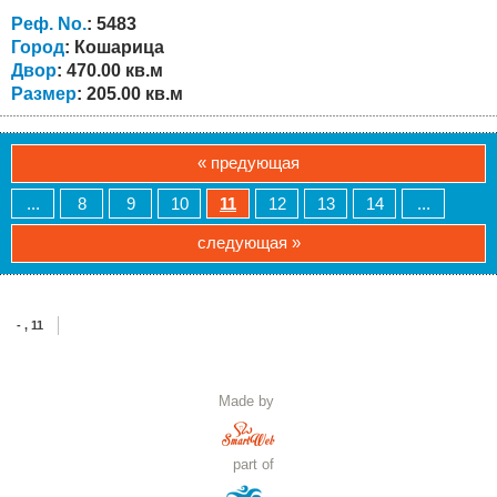
офис или мастерскую, так и меблированная студия с
Реф. No.
: 5483
ванной и туалетом, кухней и террасой на втором...
Город
: Кошарица
Двор
: 470.00 кв.м
Размер
: 205.00 кв.м
« предующая
...
8
9
10
11
12
13
14
...
следующая »
- , 11
Made by
part of