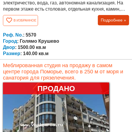
электричество, вода, газ, автономная канализация. На
первом этаже есть столовая, отдельная кухня, камин,
ванная комната с туалетом и коридор. На втором этаже
Подробнее »
В ИЗБРАННОЕ
есть три спальни, гардеробная, туалет и коридор. Дом
обставлен немецкой мебелью и техникой. В каждой
комнате есть автономное электрическое отопление, а на
Реф. No.
: 5570
первом этаже - дровяная...
Город
: Голямо Крушево
Двор
: 1500.00 кв.м
Размер
: 140.00 кв.м
Меблированная студия на продажу в самом
центре города Поморье, всего в 250 м от моря и
санатория для грязелечения.
ПРОДАНО